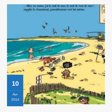
10
Avr
2014
10
avril