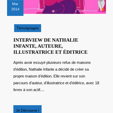
Mar
2014
14
mars
2014
Témoignages
INTERVIEW DE NATHALIE
INFANTE, AUTEURE,
INTERVI
ILLUSTRATRICE ET ÉDITRICE
DE
Après avoir essuyé plusieurs refus de maisons
NATHALI
d'édition, Nathalie Infante a décidé de créer sa
INFANTE,
AUTEURE,
propre maison d'édition. Elle revient sur son
ILLUSTRA
parcours d'auteur, d'illustratrice et d'éditrice, avec 18
ET
livres à son actif....
ÉDITRICE
Je
Je Découvre !