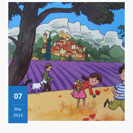
07
Mar
2014
7
mars