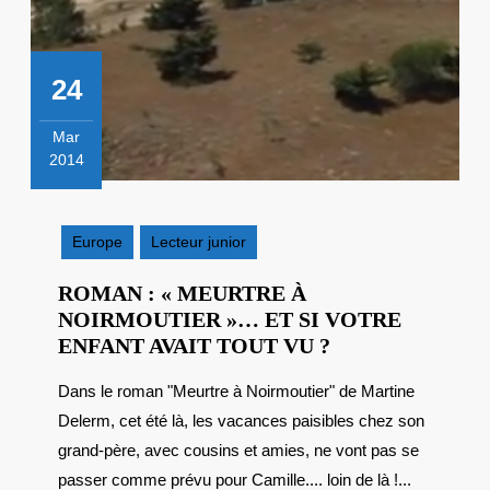
24
Mar
2014
24
mars
2014
Europe
Lecteur junior
ROMAN : « MEURTRE À
NOIRMOUTIER »… ET SI VOTRE
ROMAN
ENFANT AVAIT TOUT VU ?
:
Dans le roman "Meurtre à Noirmoutier" de Martine
« MEURTRE
Delerm, cet été là, les vacances paisibles chez son
À
NOIRMOUTIER
grand-père, avec cousins et amies, ne vont pas se
ET
passer comme prévu pour Camille.... loin de là !...