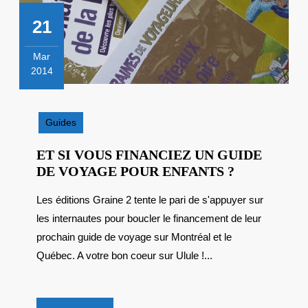
21
Mar
2014
21
mars
2014
Guides
ET SI VOUS FINANCIEZ UN GUIDE
ET
DE VOYAGE POUR ENFANTS ?
SI
Les éditions Graine 2 tente le pari de s'appuyer sur
VOUS
les internautes pour boucler le financement de leur
FINANCIE
UN
prochain guide de voyage sur Montréal et le
GUIDE
Québec. A votre bon coeur sur Ulule !...
DE
VOYAGE
POUR