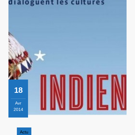
18
Avr
2014
18
avril
2014
Actu