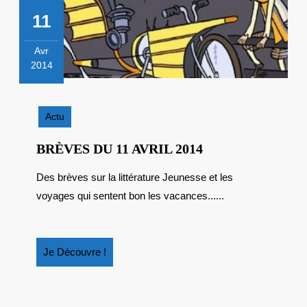
11
Avr
2014
11
avril
2014
Actu
BRÈVES
BRÈVES DU 11 AVRIL 2014
DU
Des brèves sur la littérature Jeunesse et les
11
voyages qui sentent bon les vacances......
AVRIL
2014
Je
Je Découvre !
Découvre
!