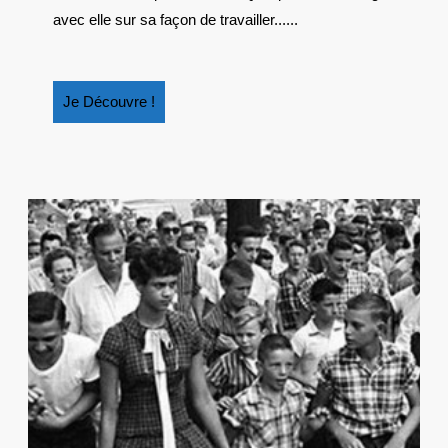
« POUR
avec elle sur sa façon de travailler......
MOI,
L’ÉCRIT
EST
Je
Je Découvre !
UN
Découvre
CHEMIN 
!