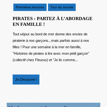
2014
Premières lectures
Tour du monde
PIRATES : PARTEZ À L’ABORDAGE
PIRATES
EN FAMILLE !
:
Tout séjour au bord de mer donne des envies de
PARTEZ
piraterie à nos garçons...mais parfois aussi à nos
À
L’ABORDAGE
filles ! Pour une semaine à la mer en famille,
EN
"Histoires de pirates à lire avec mon petit garçon"
FAMILLE
(collectif chez Fleurus) et "Je lis comme...
!
Je
Je Découvre !
Découvre
!