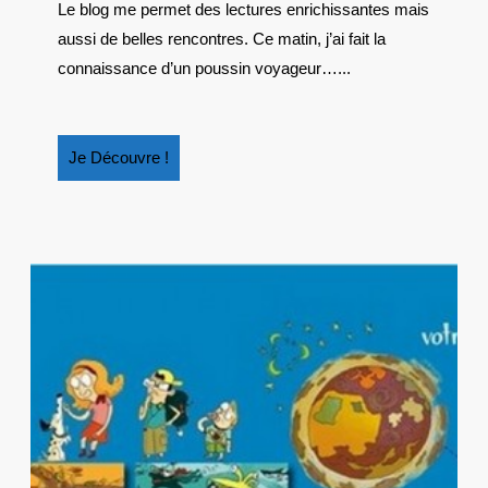
Le blog me permet des lectures enrichissantes mais
VOYAGEUR,
aussi de belles rencontres. Ce matin, j’ai fait la
UN
COMPAGNON
connaissance d’un poussin voyageur…...
DE
LECTURE
POUR
Je
Je Découvre !
VOS
Découvre
ENFANTS
!