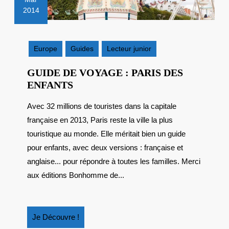
2014
11
mars
2014
Europe
Guides
Lecteur junior
GUIDE DE VOYAGE : PARIS DES
GUIDE
ENFANTS
DE
Avec 32 millions de touristes dans la capitale
VOYAGE
française en 2013, Paris reste la ville la plus
:
PARIS
touristique au monde. Elle méritait bien un guide
DES
pour enfants, avec deux versions : française et
ENFANTS
anglaise... pour répondre à toutes les familles. Merci
aux éditions Bonhomme de...
Je
Je Découvre !
Découvre