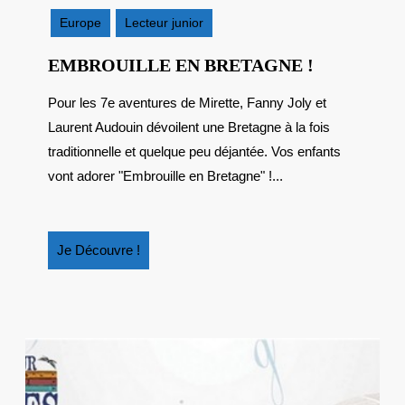
2014
Europe
Lecteur junior
EMBROUI
EMBROUILLE EN BRETAGNE !
EN
Pour les 7e aventures de Mirette, Fanny Joly et
BRETAGN
Laurent Audouin dévoilent une Bretagne à la fois
!
traditionnelle et quelque peu déjantée. Vos enfants
vont adorer "Embrouille en Bretagne" !...
Je
Je Découvre !
Découvre
!