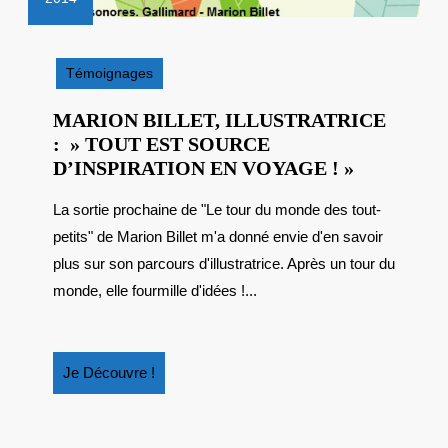
6
mai
2014
Témoignages
MARION BILLET, ILLUSTRATRICE
: » TOUT EST SOURCE
MARION
D’INSPIRATION EN VOYAGE ! »
BILLET,
La sortie prochaine de "Le tour du monde des tout-
ILLUSTR
petits" de Marion Billet m'a donné envie d'en savoir
:
»
plus sur son parcours d'illustratrice. Après un tour du
TOUT
monde, elle fourmille d'idées !...
EST
SOURCE
D’INSPIR
Je
Je Découvre !
EN
Découvre
VOYAGE
!
! »