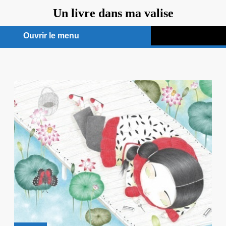
Aller
Un livre dans ma valise
au
contenu
Ouvrir le menu
Ouvrir
le
menu