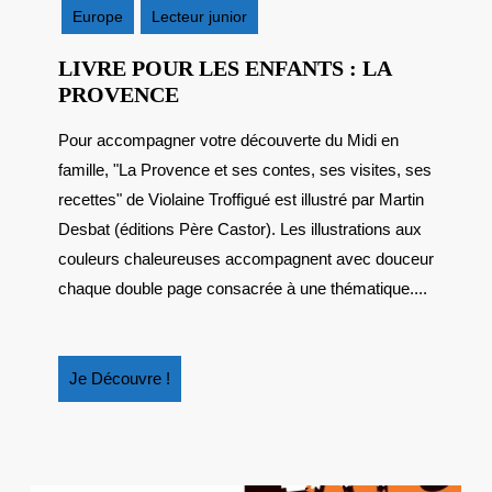
2014
Europe
Lecteur junior
LIVRE POUR LES ENFANTS : LA
LIVRE
PROVENCE
POUR
Pour accompagner votre découverte du Midi en
LES
famille, "La Provence et ses contes, ses visites, ses
ENFANTS
:
recettes" de Violaine Troffigué est illustré par Martin
LA
Desbat (éditions Père Castor). Les illustrations aux
PROVENCE
couleurs chaleureuses accompagnent avec douceur
chaque double page consacrée à une thématique....
Je
Je Découvre !
Découvre
!