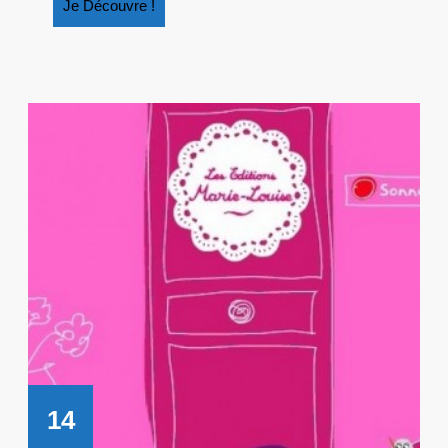
Je
Je Découvre !
ENFANTS
Découvre
?
!
14