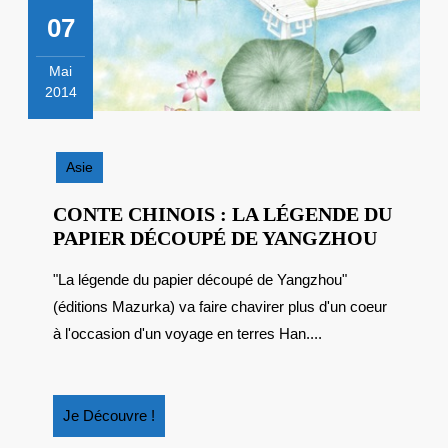
07
Mai
2014
7
mai
2014
Asie
CONTE CHINOIS : LA LÉGENDE DU
CONTE
PAPIER DÉCOUPÉ DE YANGZHOU
CHINO
"La légende du papier découpé de Yangzhou"
:
(éditions Mazurka) va faire chavirer plus d'un coeur
LA
LÉGEN
à l'occasion d'un voyage en terres Han....
DU
PAPIER
DÉCOU
Je
Je Découvre !
DE
Découvre