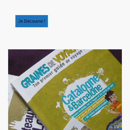
SI
VOTRE
ENFANT
Je
Je Découvre !
AVAIT
Découvre
TOUT
!
VU
?