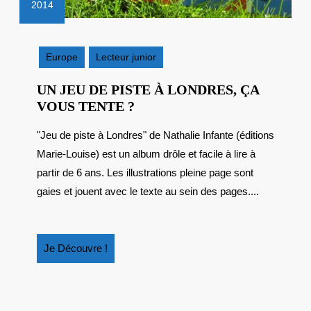
2014
10
mars
2014
Europe
Lecteur junior
UN JEU DE PISTE À LONDRES, ÇA
UN
VOUS TENTE ?
JEU
"Jeu de piste à Londres" de Nathalie Infante (éditions
DE
Marie-Louise) est un album drôle et facile à lire à
PISTE
À
partir de 6 ans. Les illustrations pleine page sont
LONDRES,
gaies et jouent avec le texte au sein des pages....
ÇA
VOUS
TENTE
Je
Je Découvre !
?
Découvre
!