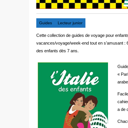
Guides
Lecteur junior
Cette collection de guides de voyage pour enfants
vacances/voyage/week-end tout en s’amusant : 64 
des enfants dès 7 ans.
Guide
« Par
arabe
Facil
cahie
a de 
Chacu