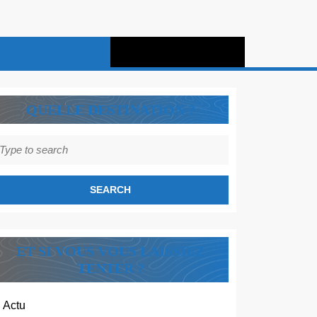
QUELLE DESTINATION ?
earch
r:
ET SI VOUS VOUS LAISSIEZ
TENTER ?
Actu