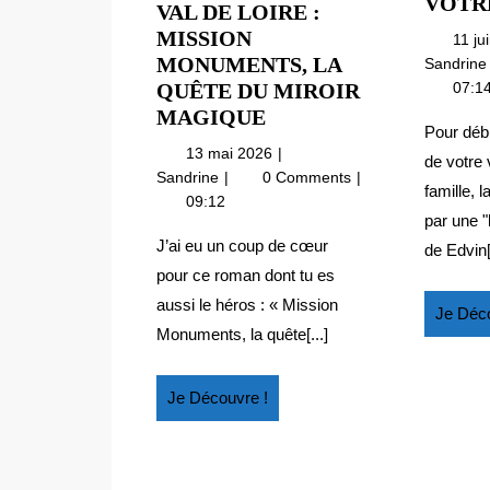
VOTR
VAL DE LOIRE :
MISSION
11 ju
MONUMENTS, LA
Sandrin
07:1
QUÊTE DU MIROIR
VAL
MAGIQUE
Pour débu
DE
13
13 mai 2026
de votre
LOIRE
mai
Val
Sandrine
0 Comments
famille, 
:
2026
de
09:12
MISSION
par une "
Loire
:
MONUMENTS,
J’ai eu un coup de cœur
de Edvin[.
mission
LA
pour ce roman dont tu es
Monuments,
QUÊTE
aussi le héros : « Mission
Je Déco
la
DU
Monuments, la quête[...]
quête
MIROIR
du
MAGIQUE
miroir
Je
Je Découvre !
magique
Découvre
!