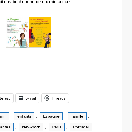
ditions-bonhomme-de-chemin-accueil
terest
E-mail
Threads
min
,
enfants
,
Espagne
,
famille
,
antes
,
New-York
,
Paris
,
Portugal
,