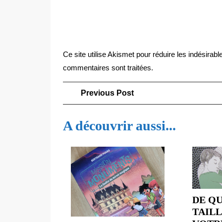
Ce site utilise Akismet pour réduire les indésirabl
commentaires sont traitées
.
Navigation
Previous
Previous Post
Post
de
A découvrir aussi...
l’article
DE Q
TAILL