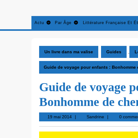
Aller
au
contenu
Actu
Par Âge
Littérature Française Et É
Un livre dans ma valise
Guides
,
L
Guide de voyage pour enfants : Bonhomme 
Guide de voyage po
Bonhomme de che
19
Sandrine
19 mai 2014
Sandrine
0 commen
mai
2014