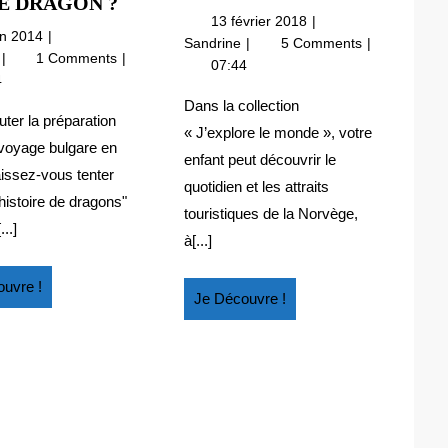
DE
E DRAGON ?
TOI
13
13 février 2018
QUELLE
LA
11
in 2014
février
A
Sandrine
5 Comments
TAILLE
juin
NORVÈGE
De
e
1 Comments
2018
toi
07:44
EST
2014
quelle
!
4
la
VOTRE
taille
Norvège
Dans la collection
est
DRAGON
ter la préparation
!
« J’explore le monde », votre
votre
?
 voyage bulgare en
enfant peut découvrir le
dragon
laissez-vous tenter
?
quotidien et les attraits
histoire de dragons"
touristiques de la Norvège,
..]
à[...]
Je
uvre !
Je
Je Découvre !
Découvre
Découvre
!
!