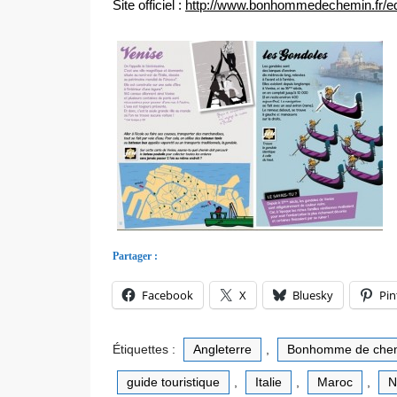
Site officiel :
http://www.bonhommedechemin.fr
/e
Partager :
Facebook
X
Bluesky
Pin
Étiquettes :
Angleterre
,
Bonhomme de che
guide touristique
,
Italie
,
Maroc
,
N