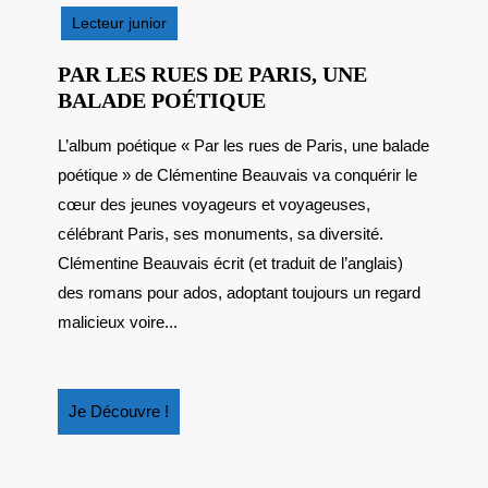
2025
Lecteur junior
PAR LES RUES DE PARIS, UNE
PAR
BALADE POÉTIQUE
LES
L’album poétique « Par les rues de Paris, une balade
RUES
poétique » de Clémentine Beauvais va conquérir le
DE
PARIS,
cœur des jeunes voyageurs et voyageuses,
UNE
célébrant Paris, ses monuments, sa diversité.
BALADE
Clémentine Beauvais écrit (et traduit de l’anglais)
POÉTIQUE
des romans pour ados, adoptant toujours un regard
malicieux voire...
Je
Je Découvre !
Découvre
!