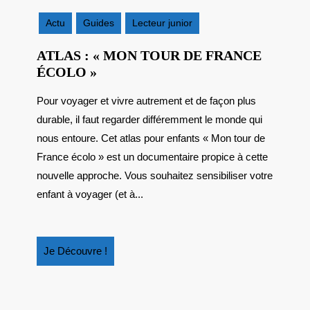
2025
Actu
Guides
Lecteur junior
ATLAS : « MON TOUR DE FRANCE
ATLAS
ÉCOLO »
:
Pour voyager et vivre autrement et de façon plus
« MON
durable, il faut regarder différemment le monde qui
TOUR
DE
nous entoure. Cet atlas pour enfants « Mon tour de
FRANCE
France écolo » est un documentaire propice à cette
ÉCOLO »
nouvelle approche. Vous souhaitez sensibiliser votre
enfant à voyager (et à...
Je
Je Découvre !
Découvre
!