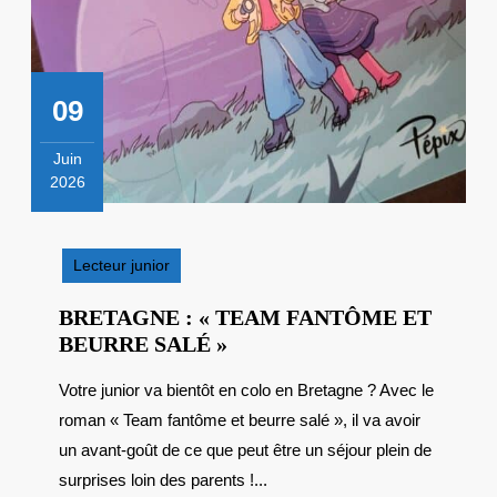
09
Juin
2026
9
juin
2026
Lecteur junior
BRETAGNE : « TEAM FANTÔME ET
BRETAGNE
BEURRE SALÉ »
:
Votre junior va bientôt en colo en Bretagne ? Avec le
« TEAM
roman « Team fantôme et beurre salé », il va avoir
FANTÔME
ET
un avant-goût de ce que peut être un séjour plein de
BEURRE
surprises loin des parents !...