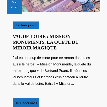
Mai
2026
13
mai
2026
Lecteur junior
VAL DE LOIRE : MISSION
MONUMENTS, LA QUÊTE DU
VAL
MIROIR MAGIQUE
DE
J’ai eu un coup de cœur pour ce roman dont tu es
LOIRE
aussi le héros : « Mission Monuments, la quête du
:
MISSION
miroir magique » de Bertrand Puard. Il mène les
MONUMENTS,
jeunes lecteurs et lectrices d’un château à l’autre
LA
dans le Val de Loire. Extra ! « Mission...
QUÊTE
DU
MIROIR
Je
Je Découvre !
MAGIQUE