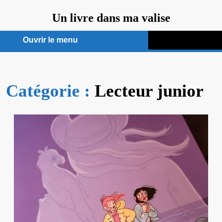
Aller
Un livre dans ma valise
au
contenu
Ouvrir le menu
Ouvrir
le
Catégorie :
menu
Lecteur junior