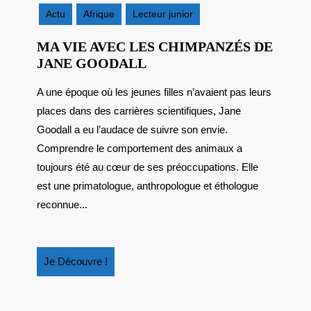
2025
Actu
Afrique
Lecteur junior
MA VIE AVEC LES CHIMPANZÉS DE
MA
JANE GOODALL
VIE
A une époque où les jeunes filles n’avaient pas leurs
AVEC
places dans des carrières scientifiques, Jane
LES
CHIMPANZÉS
Goodall a eu l’audace de suivre son envie.
DE
Comprendre le comportement des animaux a
JANE
toujours été au cœur de ses préoccupations. Elle
GOODALL
est une primatologue, anthropologue et éthologue
reconnue...
Je
Je Découvre !
Découvre
!