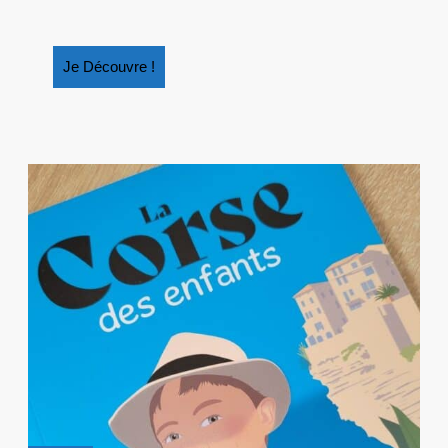
SALÉ »
Je
Je Découvre !
Découvre
!