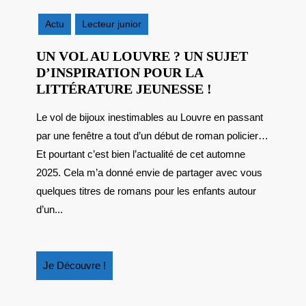
octobre
2025
Actu
Lecteur junior
UN VOL AU LOUVRE ? UN SUJET
D’INSPIRATION POUR LA
UN
LITTÉRATURE JEUNESSE !
VOL
Le vol de bijoux inestimables au Louvre en passant
AU
par une fenêtre a tout d’un début de roman policier…
LOUVRE
?
Et pourtant c’est bien l’actualité de cet automne
UN
2025. Cela m’a donné envie de partager avec vous
SUJET
quelques titres de romans pour les enfants autour
D’INSPIRATI
d’un...
POUR
LA
LITTÉRATUR
Je
Je Découvre !
JEUNESSE
Découvre
!
!