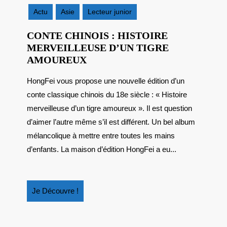
2025
Actu
Asie
Lecteur junior
CONTE CHINOIS : HISTOIRE
MERVEILLEUSE D’UN TIGRE
CONTE
AMOUREUX
CHINOIS
HongFei vous propose une nouvelle édition d’un
:
conte classique chinois du 18e siècle : « Histoire
HISTOIRE
MERVEILLEUSE
merveilleuse d’un tigre amoureux ». Il est question
D’UN
d’aimer l’autre même s’il est différent. Un bel album
TIGRE
mélancolique à mettre entre toutes les mains
AMOUREUX
d’enfants. La maison d’édition HongFei a eu...
Je
Je Découvre !
Découvre
!