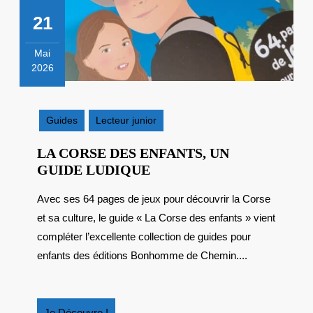
21
Mai
2026
21
mai
2026
Guides
Lecteur junior
LA CORSE DES ENFANTS, UN
LA
GUIDE LUDIQUE
CORSE
Avec ses 64 pages de jeux pour découvrir la Corse
DES
et sa culture, le guide « La Corse des enfants » vient
ENFANTS,
UN
compléter l’excellente collection de guides pour
GUIDE
enfants des éditions Bonhomme de Chemin....
LUDIQUE
Je
Je Découvre !