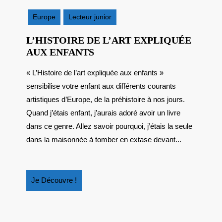
novembre
2025
Europe
Lecteur junior
L’HISTOIRE DE L’ART EXPLIQUÉE
L’HISTOIRE
AUX ENFANTS
DE
« L’Histoire de l’art expliquée aux enfants »
L’ART
sensibilise votre enfant aux différents courants
EXPLIQUÉE
AUX
artistiques d’Europe, de la préhistoire à nos jours.
ENFANTS
Quand j’étais enfant, j’aurais adoré avoir un livre
dans ce genre. Allez savoir pourquoi, j’étais la seule
dans la maisonnée à tomber en extase devant...
Je
Je Découvre !
Découvre
!