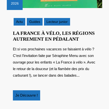
2026
2
mai
2026
Actu
Guides
Lecteur junior
LA FRANCE À VÉLO, LES RÉGIONS
LA
AUTREMENT EN PÉDALANT
FRANCE
Et si vos prochaines vacances se faisaient à vélo ?
À
C’est l’invitation faite par Séraphine Menu avec son
VÉLO,
LES
ouvrage pour les enfants « La France à vélo ». Avec
RÉGIONS
le retour de la douceur (et la flambée des prix du
AUTREMEN
carburant !), se lancer dans des balades...
EN
PÉDALANT
Je
Je Découvre !
Découvre
!