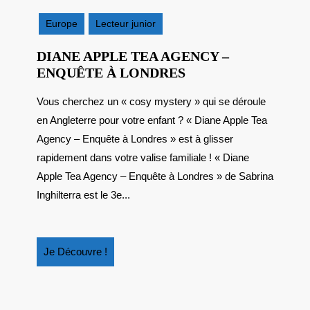
août
2025
Europe
Lecteur junior
DIANE APPLE TEA AGENCY –
DIANE
ENQUÊTE À LONDRES
APPLE
Vous cherchez un « cosy mystery » qui se déroule
TEA
en Angleterre pour votre enfant ? « Diane Apple Tea
AGENCY
–
Agency – Enquête à Londres » est à glisser
ENQUÊTE
rapidement dans votre valise familiale ! « Diane
À
Apple Tea Agency – Enquête à Londres » de Sabrina
LONDRES
Inghilterra est le 3e...
Je
Je Découvre !
Découvre
!