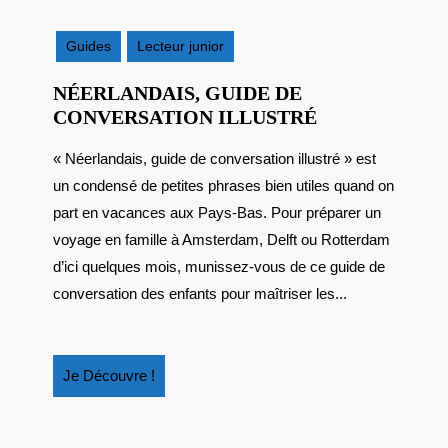
octobre
2025
Guides
Lecteur junior
NÉERLANDAIS, GUIDE DE
NÉERLANDAI
CONVERSATION ILLUSTRÉ
GUIDE
« Néerlandais, guide de conversation illustré » est
DE
un condensé de petites phrases bien utiles quand on
CONVERSAT
ILLUSTRÉ
part en vacances aux Pays-Bas. Pour préparer un
voyage en famille à Amsterdam, Delft ou Rotterdam
d’ici quelques mois, munissez-vous de ce guide de
conversation des enfants pour maîtriser les...
Je
Je Découvre !
Découvre
!