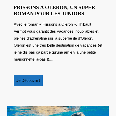
FRISSONS À OLÉRON, UN SUPER
FRISSONS
ROMAN POUR LES JUNIORS
À
Avec le roman « Frissons à Oléron », Thibault
OLÉRON,
Vermot vous garantit des vacances inoubliables et
UN
SUPER
pleines d’adrénaline sur la superbe île d’Oléron.
ROMAN
Oléron est une très belle destination de vacances (et
POUR
je ne dis pas ça parce qu’une amie y a une petite
LES
maisonnette là-bas !)....
JUNIORS
Je
Je Découvre !
Découvre
!