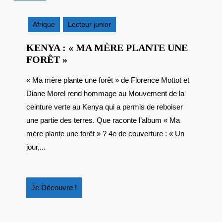
mars
2026
Afrique
Lecteur junior
KENYA : « MA MÈRE PLANTE UNE
KENYA
FORÊT »
:
« Ma mère plante une forêt » de Florence Mottot et
« MA
Diane Morel rend hommage au Mouvement de la
MÈRE
PLANTE
ceinture verte au Kenya qui a permis de reboiser
UNE
une partie des terres. Que raconte l’album « Ma
FORÊT »
mère plante une forêt » ? 4e de couverture : « Un
jour,...
Je
Je Découvre !
Découvre
!