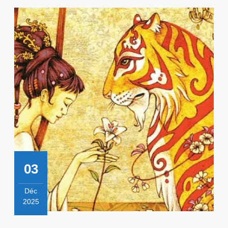
03
Déc
2025
3
décembre