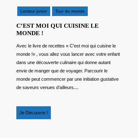
janvier
2026
Lecteur junior
Tour du monde
C’EST MOI QUI CUISINE LE
C’EST
MONDE !
MOI
Avec le livre de recettes « C’est moi qui cuisine le
QUI
monde !« , vous allez vous lancer avec votre enfant
CUISINE
LE
dans une découverte culinaire qui donne autant
MONDE
envie de manger que de voyager. Parcourir le
!
monde peut commencer par une initiation gustative
de saveurs venues d’ailleurs....
Je
Je Découvre !
Découvre
!