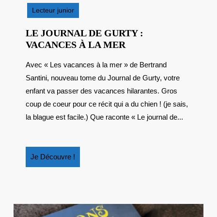
2025
Lecteur junior
LE JOURNAL DE GURTY :
LE
VACANCES À LA MER
JOURNAL
Avec « Les vacances à la mer » de Bertrand
DE
Santini, nouveau tome du Journal de Gurty, votre
GURTY
:
enfant va passer des vacances hilarantes. Gros
VACANCES
coup de coeur pour ce récit qui a du chien ! (je sais,
À
la blague est facile.) Que raconte « Le journal de...
LA
MER
Je
Je Découvre !
Découvre
!