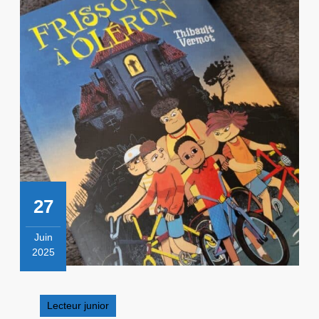
27
Juin
2025
27
juin
2025
Lecteur junior