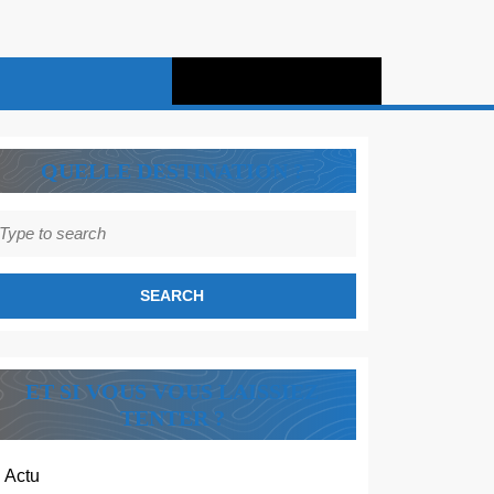
QUELLE DESTINATION ?
earch
r:
ET SI VOUS VOUS LAISSIEZ
TENTER ?
Actu