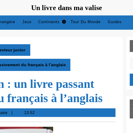
Un livre dans ma valise
trangère
Jeux
Continents
Tour Du Monde
Guides
ecteur junior
S
sivement du français à l’anglais
fo
: un livre passant
 français à l’anglais
aire
13:52