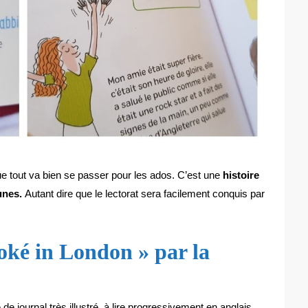
que tout va bien se passer pour les ados. C’est une
histoire
eunes.
Autant dire que le lectorat sera facilement conquis par
oké in London » par la
 journal très illustré, à lire progressivement en anglais.