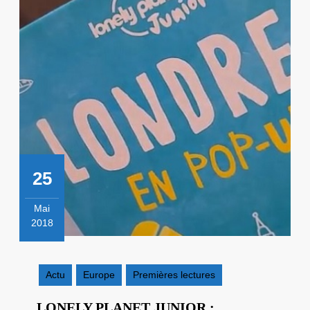
25
Mai
2018
25
mai
2018
Actu
Europe
Premières lectures
LONELY PLANET JUNIOR :