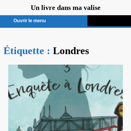
Aller
Un livre dans ma valise
au
contenu
Ouvrir le menu
Ouvrir
le
Étiquette :
menu
Londres