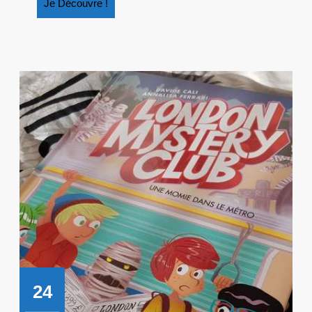
Je
Je Découvre !
Découvre
!
24