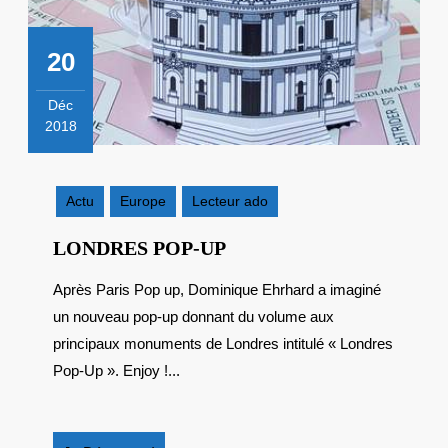
20
Déc
2018
20
décembre
2018
Actu
Europe
Lecteur ado
LONDRES
LONDRES POP-UP
POP-
Après Paris Pop up, Dominique Ehrhard a imaginé
UP
un nouveau pop-up donnant du volume aux
principaux monuments de Londres intitulé « Londres
Pop-Up ». Enjoy !...