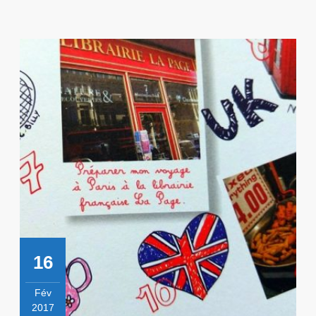
!
16
Fév
2017