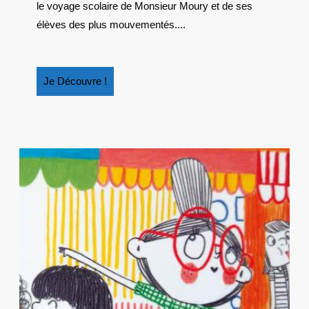
LE
le voyage scolaire de Monsieur Moury et de ses
DÉNOUEMENT
élèves des plus mouvementés....
!
Je
Je Découvre !
Découvre
!