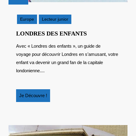
16
février
2017
Europe
Lecteur junior
LONDRES
LONDRES DES ENFANTS
DES
Avec « Londres des enfants », un guide de
ENFANTS
voyage pour découvrir Londres en s’amusant, votre
enfant va devenir un grand fan de la capitale
londonienne....
Je
Je Découvre !
Découvre
!