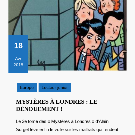
18
Avr
2018
18
avril
2018
Europe
Lecteur junior
MYSTÈRES À LONDRES : LE
MYSTÈRES
DÉNOUEMENT !
À
Le 3e tome des « Mystères à Londres » d’Alain
LONDRES
Surget lève enfin le voile sur les malfrats qui rendent
: