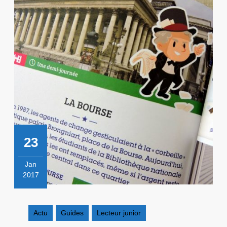
23
Jan
2017
23
janvier
2017
Actu
Guides
Lecteur junior