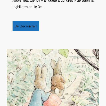
Apple Tea Agency – Enquête à Londres » de Sabrina
LONDRES
Inghilterra est le 3e...
Je
Je Découvre !
Découvre
!