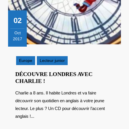
02
Oct
2017
2
octobre
2017
Europe
Lecteur junior
DÉCOUVRE LONDRES AVEC
DÉCOUVRE
CHARLIE !
LONDRES
Charlie a 8 ans. Il habite Londres et va faire
AVEC
découvrir son quotidien en anglais à votre jeune
CHARLIE
!
lecteur. Le plus ? Un CD pour découvrir l’accent
anglais !...