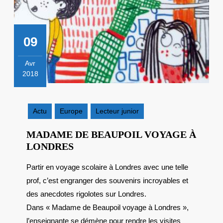
09
Avr
2018
9
avril
2018
Actu
Europe
Lecteur junior
MADAME DE BEAUPOIL VOYAGE À
MADAME
LONDRES
DE
Partir en voyage scolaire à Londres avec une telle
BEAUPOIL
prof, c’est engranger des souvenirs incroyables et
VOYAGE
À
des anecdotes rigolotes sur Londres.
LONDRES
Dans « Madame de Beaupoil voyage à Londres »,
l’enseignante se démène pour rendre les visites