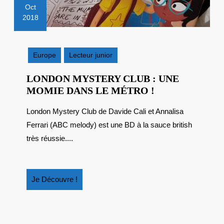
Oct
2018
24
octobre
2018
Europe
Lecteur junior
LONDON MYSTERY CLUB : UNE
LONDON
MOMIE DANS LE MÉTRO !
MYSTERY
London Mystery Club de Davide Cali et Annalisa
CLUB
Ferrari (ABC melody) est une BD à la sauce british
:
UNE
très réussie....
MOMIE
DANS
LE
Je
Je Découvre !
MÉTRO
Découvre
!
!