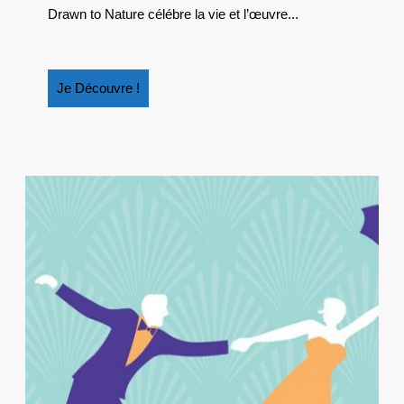
DE
Drawn to Nature célébre la vie et l’œuvre...
BEAT
POTT
Je
Je Découvre !
Découvre
!