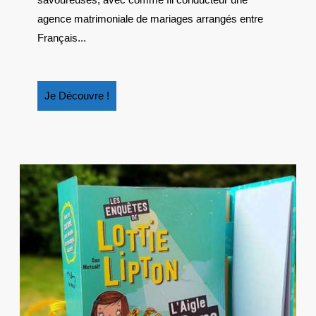
LA
agence matrimoniale de mariages arrangés entre
FRANCE
Français...
ET
LE
ROYAUME-
Je
UNI
Je Découvre !
Découvre
!