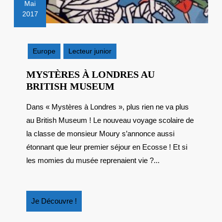
Mai
2017
9
mai
2017
Europe
Lecteur junior
MYSTÈRES À LONDRES AU
MYSTÈRES
BRITISH MUSEUM
À
Dans « Mystères à Londres », plus rien ne va plus
LONDRES
au British Museum ! Le nouveau voyage scolaire de
AU
BRITISH
la classe de monsieur Moury s’annonce aussi
MUSEUM
étonnant que leur premier séjour en Ecosse ! Et si
les momies du musée reprenaient vie ?...
Je
Je Découvre !
Découvre