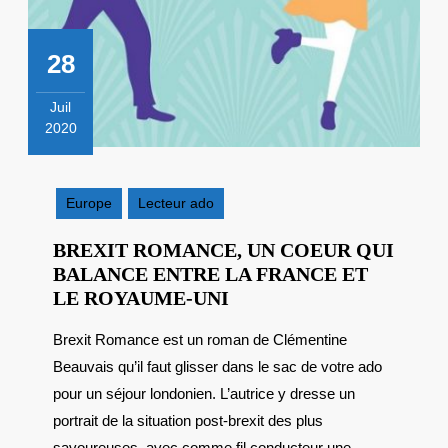
28
Juil
2020
28
juillet
2020
Europe
Lecteur ado
BREXIT ROMANCE, UN COEUR QUI
BALANCE ENTRE LA FRANCE ET
BREXIT
LE ROYAUME-UNI
ROMANCE,
Brexit Romance est un roman de Clémentine
UN
Beauvais qu’il faut glisser dans le sac de votre ado
COEUR
QUI
pour un séjour londonien. L’autrice y dresse un
BALANCE
portrait de la situation post-brexit des plus
ENTRE
savoureuses, avec comme fil conducteur une