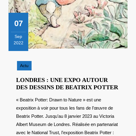
07
Sep
2022
7
septembre
2022
Actu
LONDRES : UNE EXPO AUTOUR
LOND
DES DESSINS DE BEATRIX POTTER
:
« Beatrix Potter: Drawn to Nature » est une
UNE
exposition à voir pour tous les fans de l’œuvre de
EXPO
AUTO
Beatrix Potter. Jusqu’au 8 janvier 2023 au Victoria
DES
Albert Museum de Londres. Réalisée en partenariat
DESSI
avec le National Trust, l’exposition Beatrix Potter :