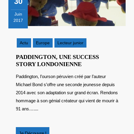
30
Juin
2017
30
juin
2017
Actu
Europe
Lecteur junior
PADDINGTON, UNE SUCCESS
PADDINGTON,
STORY LONDONIENNE
UNE
Paddington, l’ourson péruvien créé par l’auteur
SUCCESS
Michael Bond s’offre une seconde jeunesse depuis
STORY
LONDONIENNE
2014 avec son adaptation sur grand écran. Rendons
hommage à son génial créateur qui vient de mourir à
91 ans…....
Je
Je Découvre !