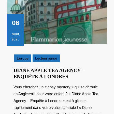
06
Août
2025
6
août
2025
Europe
Lecteur junior
DIANE APPLE TEA AGENCY –
DIANE
ENQUÊTE À LONDRES
APPLE
Vous cherchez un « cosy mystery » qui se déroule
TEA
en Angleterre pour votre enfant ? « Diane Apple Tea
AGENCY
–
Agency – Enquête à Londres » est à glisser
ENQUÊTE
rapidement dans votre valise familiale ! « Diane
À