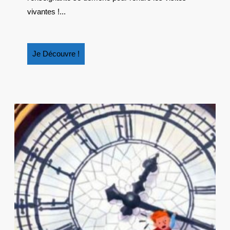
vivantes !...
Je
Je Découvre !
Découvre
!