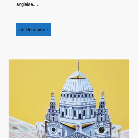
LOTTIE
anglaise....
LIPTON
Je
Je Découvre !
Découvre
!