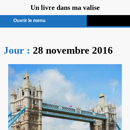
Aller
Un livre dans ma valise
au
contenu
Ouvrir le menu
Ouvrir
le
Jour :
28 novembre 2016
menu