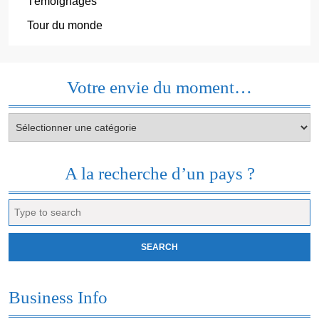
Témoignages
Tour du monde
Votre envie du moment…
Votre
envie
du
moment…
A la recherche d’un pays ?
Search
for:
Business Info