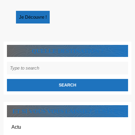
Je
Je Découvre !
Découvre
!
QUELLE DESTINATION ?
Search
for:
ET SI VOUS VOUS LAISSIEZ TENTER ?
Actu