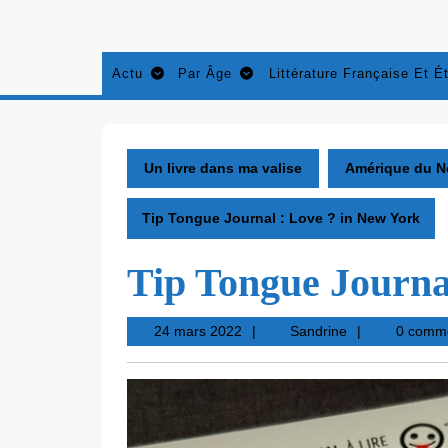
Aller
au
contenu
Actu
Par Âge
Littérature Française Et É
Un livre dans ma valise
Amérique du N
Tip Tongue Journal : Love ? in New York
Tip Tongue Journa
24
Sandrine
24 mars 2022
Sandrine
0 comm
mars
2022