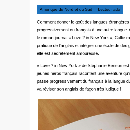
Amérique du Nord et du Sud
Lecteur ado
Comment donner le goût des langues étrangères 
progressivement du français à une autre langue. 
le roman-journal « Love ? in New York », Callie r
pratique de l’anglais et intégrer une école de des
elle est secrètement amoureuse.
« Love ? in New York » de Stéphanie Benson est 
jeunes héros français racontent une aventure qu’i
passe progressivement du français à la langue du p
va réviser son anglais de façon très ludique !