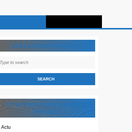
QUELLE DESTINATION ?
earch
r:
ET SI VOUS VOUS LAISSIEZ
TENTER ?
Actu