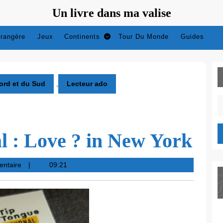
Un livre dans ma valise
trangère
Jeux
Continents
Tour Du Monde
Guides
ord et du Sud
,
Lecteur ado
S
fo
l : Love ? in New York
entaire
09:21