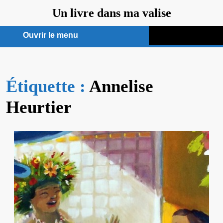
Aller
Un livre dans ma valise
au
contenu
Ouvrir le menu
Ouvrir
le
Étiquette :
menu
Annelise
Heurtier