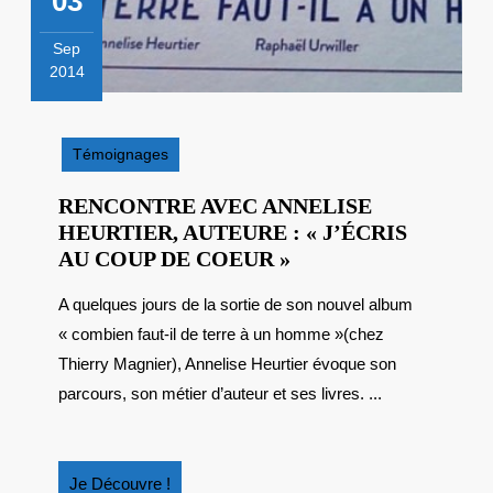
03
Sep
2014
3
septembre
2014
Témoignages
RENCONTRE AVEC ANNELISE
HEURTIER, AUTEURE : « J’ÉCRIS
RENCONTRE
AU COUP DE COEUR »
AVEC
A quelques jours de la sortie de son nouvel album
ANNELISE
« combien faut-il de terre à un homme »(chez
HEURTIER,
AUTEURE
Thierry Magnier), Annelise Heurtier évoque son
:
parcours, son métier d’auteur et ses livres. ...
« J’ÉCRIS
AU
COUP
Je
Je Découvre !