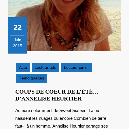
22
Juin
2015
22
juin
2015
Actu
Lecteur ado
Lecteur junior
Témoignages
COUPS DE COEUR DE L’ÉTÉ…
COUPS
D’ANNELISE HEURTIER
DE
Auteure notamment de Sweet Sixteen, Là où
COEUR
naissent les nuages ou encore Combien de terre
DE
L’ÉTÉ…
faut-il à un homme, Annelise Heurtier partage ses