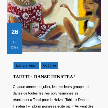
26
Juil
2022
26
juillet
2022
Lecteur junior
Océanie
TAHITI
TAHITI : DANSE HINATEA !
:
Chaque année, en juillet, les meilleurs groupes de
DANSE
danse de toutes les îles polynésiennes se
HINATEA
!
réunissent à Tahiti pour le Heiva i Tahiti. « Danse
Hinatea ! », album jeunesse édité par « Au vent des