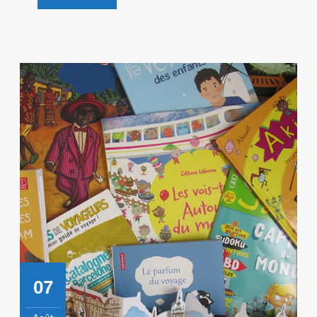
DE
Découvre
COEUR »
!
07