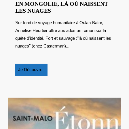
EN MONGOLIE, LÀ OÙ NAISSENT
EN
LES NUAGES
MONGOLIE,
Sur fond de voyage humanitaire à Oulan-Bator,
LÀ
Annelise Heurtier offre aux ados un roman sur la
OÙ
NAISSENT
quête d'identité. Fort et sauvage :"là où naissent les
LES
nuages" (chez Casterman)...
NUAGES
Je
Je Découvre !
Découvre
!