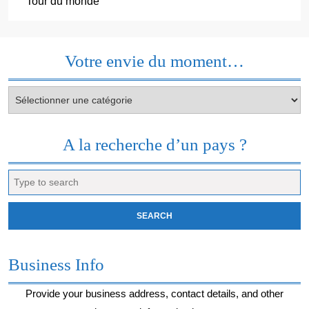
Tour du monde
Votre envie du moment…
Votre
envie
du
moment…
A la recherche d’un pays ?
Search
for:
Business Info
Provide your business address, contact details, and other