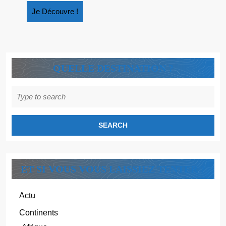
Je
Je Découvre !
Découvre
!
QUELLE DESTINATION ?
Search
for:
ET SI VOUS VOUS LAISSIEZ TENTER ?
Actu
Continents