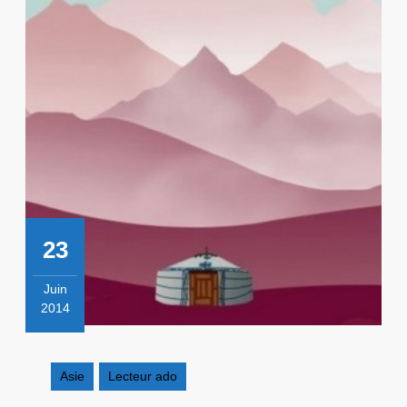
23
Juin
2014
23
juin
2014
Asie
Lecteur ado