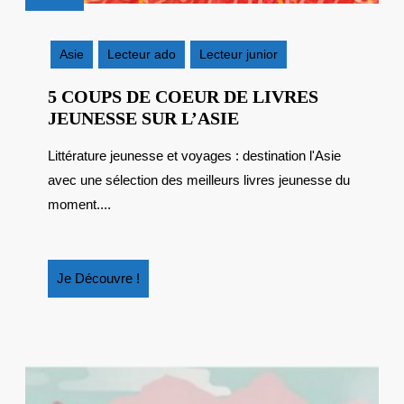
15
juillet
2014
Asie
Lecteur ado
Lecteur junior
5 COUPS DE COEUR DE LIVRES
5
JEUNESSE SUR L’ASIE
COUPS
Littérature jeunesse et voyages : destination l'Asie
DE
avec une sélection des meilleurs livres jeunesse du
COEUR
DE
moment....
LIVRES
JEUNESSE
SUR
Je
Je Découvre !
L’ASIE
Découvre
!