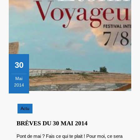
30
Mai
2014
30
mai
2014
Actu
BRÈVES
BRÈVES DU 30 MAI 2014
DU
Pont de mai ? Fais ce qui te plait ! Pour moi, ce sera
30