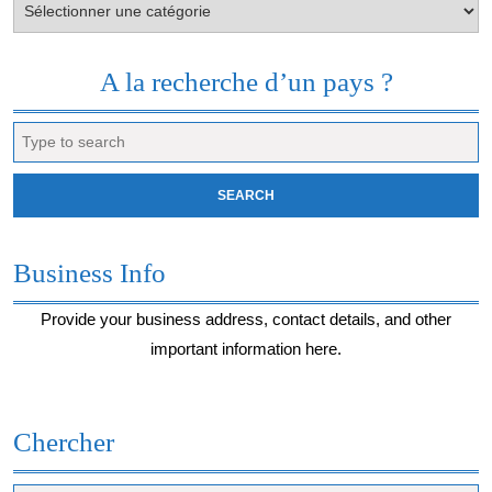
envie
du
moment…
A la recherche d’un pays ?
Search
for:
Business Info
Provide your business address, contact details, and other
important information here.
Chercher