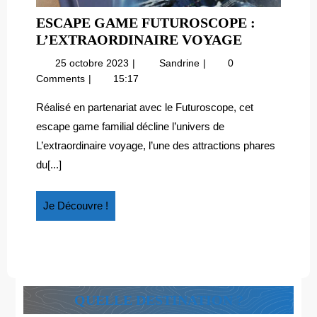
ESCAPE GAME FUTUROSCOPE :
ESCAPE
L’EXTRAORDINAIRE VOYAGE
GAME
25
Escape
25 octobre 2023
Sandrine
0
FUTUROS
octobre
game
Comments
15:17
:
2023
Futuroscope
L’EXTRAO
:
Réalisé en partenariat avec le Futuroscope, cet
l’extraordinaire
VOYAGE
escape game familial décline l’univers de
voyage
L’extraordinaire voyage, l’une des attractions phares
du[...]
Je
Je Découvre !
Découvre
!
QUELLE DESTINATION ?