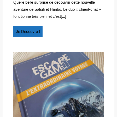
POUR
revue
Quelle belle surprise de découvrir cette nouvelle
pour
LES
aventure de Salsifi et Haribo. Le duo « chient-chat »
les
PETITS
fonctionne très bien, et c’est[...]
petits
Je
Je Découvre !
Découvre
!