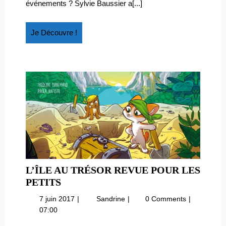
À
événements ? Sylvie Baussier a[...]
à
PORTÉE
portée
DES
des
Je
Je Découvre !
ENFANTS
enfants
Découvre
!
L’ÎLE AU TRÉSOR REVUE POUR LES
L’ÎLE
PETITS
AU
7
L’île
7 juin 2017
Sandrine
0 Comments
TRÉSOR
juin
au
07:00
REVUE
2017
trésor