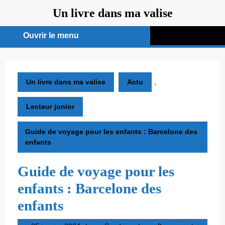
Aller
Un livre dans ma valise
au
contenu
Ouvrir le menu
Ouvrir
le
menu
Un livre dans ma valise
Actu
,
Lecteur junior
Guide de voyage pour les enfants : Barcelone des
enfants
Guide de voyage pour les
enfants : Barcelone des
enfants