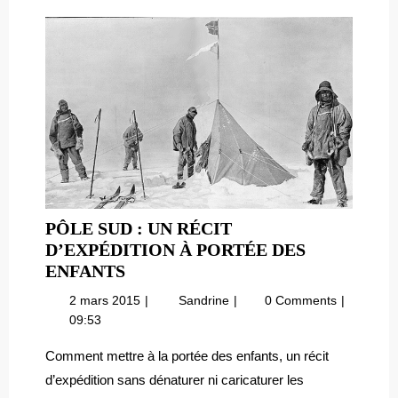
PÔLE SUD : UN RÉCIT
D’EXPÉDITION À PORTÉE DES
PÔLE
ENFANTS
SUD
2
Pôle
2 mars 2015
Sandrine
0 Comments
:
mars
Sud
09:53
UN
2015
:
RÉCIT
un
Comment mettre à la portée des enfants, un récit
récit
D’EXPÉDITION
d’expédition sans dénaturer ni caricaturer les
d’expédition