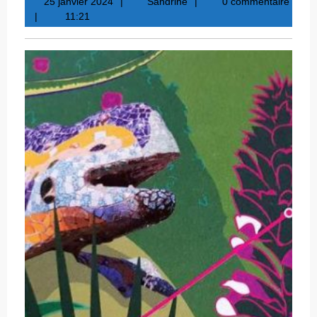
25
Sandrine
25 janvier 2024
Sandrine
0 commentaire
janvier
11:21
2024