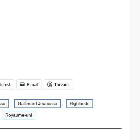
terest
E-mail
Threads
sse
,
Gallimard Jeunesse
,
Highlands
,
,
Royaume-uni