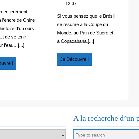
DU
2014
multiples
12:37
SUR
:
BRÉSIL
facettes
L’EAU
debout
m entièrement
du
Si vous pensez que le Brésil
sur
 l’encre de Chine
Brésil
se résume à la Coupe du
l’eau
’histoire d’un ours
Monde, au Pain de Sucre et
it de se tenir
à Copacabana,[...]
r l’eau…[...]
Je
Je Découvre !
Je
uvre !
Découvre
Découvre
!
!
A la recherche d’un 
Search
for: