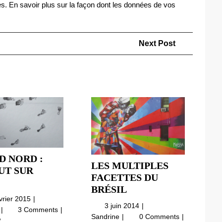
es.
En savoir plus sur la façon dont les données de vos
Next
Next Post
Post
D NORD :
LES MULTIPLES
UT SUR
FACETTES DU
GRAND
LES
BRÉSIL
NORD
26
vrier 2015
MULTIPLES
:
3
3 juin 2014
février
Grand
e
3 Comments
FACETTES
juin
Les
DEBOUT
Sandrine
0 Comments
2015
Nord
2