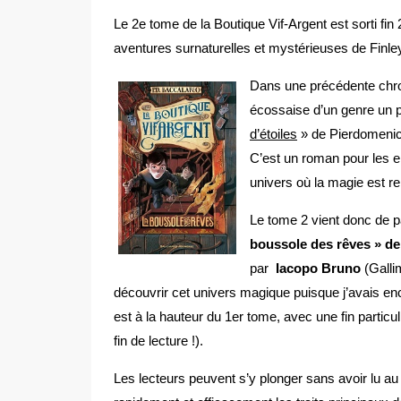
Le 2e tome de la Boutique Vif-Argent est sorti fin 
aventures surnaturelles et mystérieuses de Finley 
Dans une précédente chron
écossaise d’un genre un pe
d’étoiles
» de Pierdomenico
C’est un roman pour les e
univers où la magie est re
Le tome 2 vient donc de pa
boussole des rêves » d
par
Iacopo Bruno
(Galli
découvrir cet univers magique puisque j’avais enc
est à la hauteur du 1er tome, avec une fin particu
fin de lecture !).
Les lecteurs peuvent s’y plonger sans avoir lu au