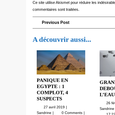
Ce site utilise Akismet pour réduire les indésirabl
commentaires sont traitées
.
Navigation
Previous
Previous Post
Post
de
A découvrir aussi...
l’article
PANIQUE EN
GRAN
EGYPTE : 1
DEBO
COMPLOT, 4
L’EAU
PANIQUE
SUSPECTS
26 fé
EN
27
27 avril 2019
Sandrin
EGYPTE
avril
Panique
Sandrine
0 Comments
17:2