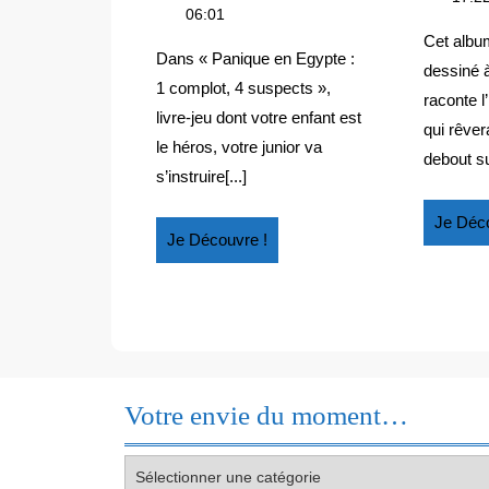
:
2019
en
06:01
1
Egypte
Cet albu
:
COMPLOT,
Dans « Panique en Egypte :
dessiné à
1
4
1 complot, 4 suspects »,
raconte l
complot,
SUSPECTS
livre-jeu dont votre enfant est
4
qui rêvera
le héros, votre junior va
suspects
debout su
s’instruire[...]
Je Déco
Je
Je Découvre !
Découvre
!
Votre envie du moment…
Votre
envie