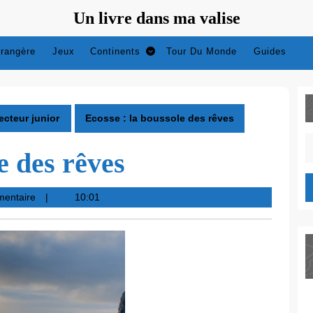
Un livre dans ma valise
trangère
Jeux
Continents
Tour Du Monde
Guides
ecteur junior
Ecosse : la boussole des rêves
S
e des rêves
fo
mentaire
10:01