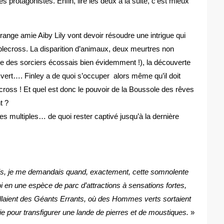
s protagonistes. Enfin, lire les deux à la suite, c’est mieux
trange amie Aiby Lily vont devoir résoudre une intrigue qui
Applecross. La disparition d’animaux, deux meurtres non
gue des sorciers écossais bien évidemment !), la découverte
 vert…. Finley a de quoi s’occuper alors même qu’il doit
cross ! Et quel est donc le pouvoir de la Boussole des rêves
t ?
 multiples… de quoi rester captivé jusqu’à la dernière
uris, je me demandais quand, exactement, cette somnolente
en une espèce de parc d’attractions à sensations fortes,
eillaient des Géants Errants, où des Hommes verts sortaient
gie pour transfigurer une lande de pierres et de moustiques.
»