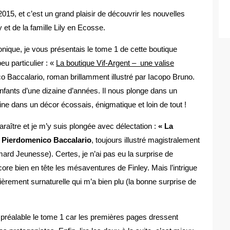
2015, et c’est un grand plaisir de découvrir les nouvelles
et de la famille Lily en Ecosse.
ique, je vous présentais le tome 1 de cette boutique
u particulier : «
La boutique Vif-Argent – une valise
 Baccalario, roman brillamment illustré par Iacopo Bruno.
nfants d’une dizaine d’années. Il nous plonge dans un
ine dans un décor écossais, énigmatique et loin de tout !
raître et je m’y suis plongée avec délectation :
« La
e Pierdomenico Baccalario
, toujours illustré magistralement
mard Jeunesse). Certes, je n’ai pas eu la surprise de
ore bien en tête les mésaventures de Finley. Mais l’intrigue
lièrement surnaturelle qui m’a bien plu (la bonne surprise de
 préalable le tome 1 car les premières pages dressent