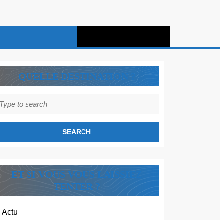
QUELLE DESTINATION ?
earch
r:
ET SI VOUS VOUS LAISSIEZ
TENTER ?
Actu