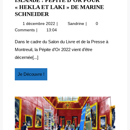
ISLANDE : PÉPITE D’OR POUR
« HEKLA ET LAKI » DE MARINE
ISLANDE
SCHNEIDER
:
1
Islande
1 décembre 2022
Sandrine
0
PÉPITE
décembre
:
Comments
13:04
D’OR
2022
Pépite
POUR
d’Or
Dans le cadre du Salon du Livre et de la Presse à
pour
« HEKLA
Montreuil, la Pépite d’Or 2022 vient d’être
« Hekla
ET
décernée[...]
et
LAKI »
Laki »
DE
de
Je
Je Découvre !
MARINE
Marine
Découvre
SCHNEIDER
Schneider
!