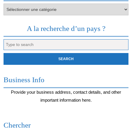
Votre
envie
du
moment…
A la recherche d’un pays ?
Search
for:
Business Info
Provide your business address, contact details, and other
important information here.
Chercher