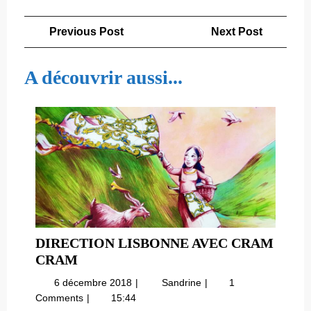
Navigation
Previous
Next
Previous Post
Next Post
de
Post
Post
l’article
A découvrir aussi...
DIRECTION LISBONNE AVEC CRAM
DIRECTION
CRAM
LISBONNE
6
Direction
6 décembre 2018
Sandrine
1
AVEC
décembre
Lisbonne
Comments
15:44
CRAM
2018
avec