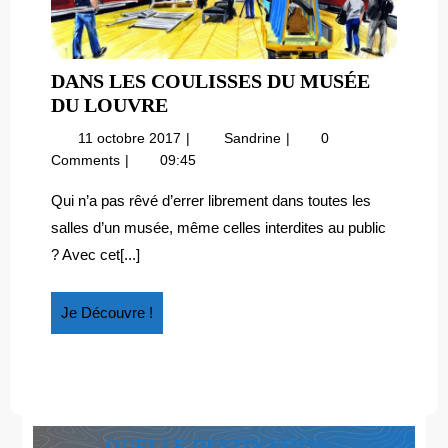
DANS LES COULISSES DU MUSÉE
DANS
DU LOUVRE
LES
11
Dans
11 octobre 2017
Sandrine
0
COULISSES
octobre
les
Comments
09:45
DU
2017
coulisses
MUSÉE
du
Qui n’a pas rêvé d’errer librement dans toutes les
musée
DU
salles d’un musée, même celles interdites au public
du
LOUVRE
? Avec cet[...]
Louvre
Je
Je Découvre !
Découvre
!
QUELLE DESTINATION ?