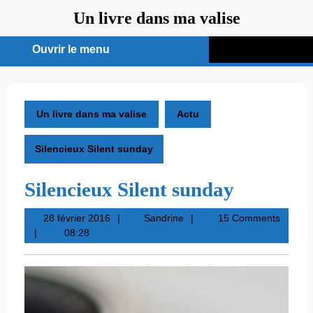
Aller
Un livre dans ma valise
au
contenu
Ouvrir le menu
Ouvrir
le
menu
Un livre dans ma valise
Actu
Silencieux Silent sunday
Silencieux Silent sunday
28
Sandrine
28 février 2016
Sandrine
15 Comments
février
08:28
2016