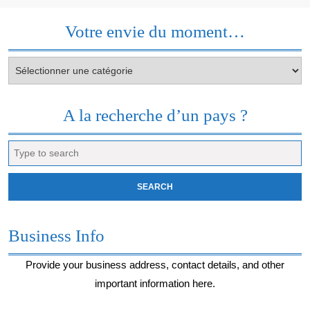
Votre envie du moment…
Votre
envie
du
moment…
A la recherche d’un pays ?
Search
for:
Business Info
Provide your business address, contact details, and other
important information here.