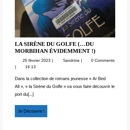
LA SIRÈNE DU GOLFE (…DU
LA
MORBIHAN ÉVIDEMMENT !)
SIRÈNE
25
La
25 février 2023
Sandrine
0 Comments
DU
février
Sirène
16:13
GOLFE
2023
du
(…
Golfe
Dans la collection de romans jeunesse « Ar Bed
(…
DU
All », « la Sirène du Golfe » va vous faire découvrir le
du
MORBIHAN
port du[...]
Morbihan
ÉVIDEMME
évidemment
!)
!)
Je
Je Découvre !
Découvre
!