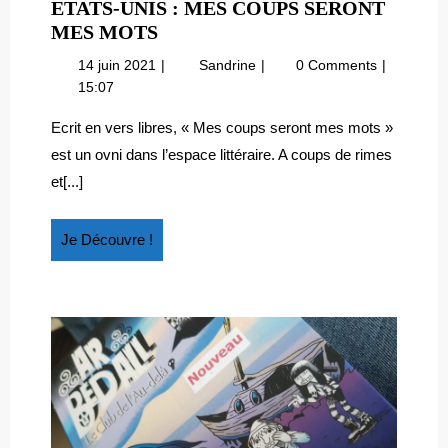
ETATS-UNIS : MES COUPS SERONT
ETATS-
MES MOTS
UNIS
14
Etats-
14 juin 2021
Sandrine
0 Comments
:
juin
Unis
15:07
MES
2021
:
COUPS
mes
Ecrit en vers libres, « Mes coups seront mes mots »
coups
SERONT
est un ovni dans l’espace littéraire. A coups de rimes
seront
MES
et[...]
mes
MOTS
mots
Je
Je Découvre !
Découvre
!