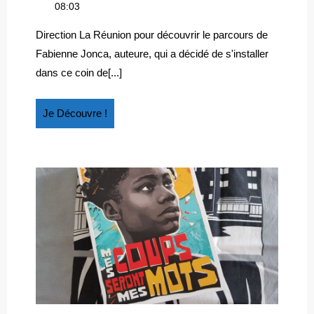
RÉUNION
juin
La
08:03
:
2014
Réunion
FABIENNE
:
Direction La Réunion pour découvrir le parcours de
Fabienne
JONCA,
Fabienne Jonca, auteure, qui a décidé de s'installer
Jonca,
AUTEURE
dans ce coin de[...]
auteure
Je
Je Découvre !
Découvre
!