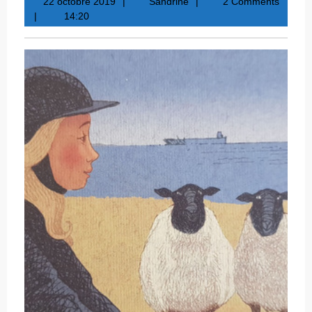
22
Sandrine
22 octobre 2019
Sandrine
2 Comments
octobre
14:20
2019