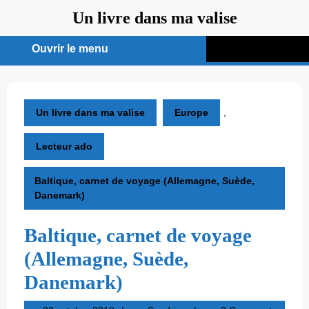
Aller
Un livre dans ma valise
au
contenu
Ouvrir le menu
Ouvrir
le
menu
Un livre dans ma valise
Europe
,
Lecteur ado
Baltique, carnet de voyage (Allemagne, Suède,
Danemark)
Baltique, carnet de voyage
(Allemagne, Suède,
Danemark)