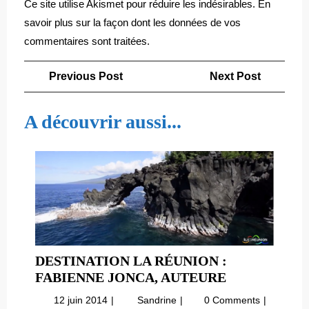
Ce site utilise Akismet pour réduire les indésirables.
En
savoir plus sur la façon dont les données de vos
commentaires sont traitées
.
Navigation
Previous
Next
Previous Post
Next Post
de
Post
Post
l’article
A découvrir aussi...
DESTINATION LA RÉUNION :
DESTINATI
FABIENNE JONCA, AUTEURE
LA
12
Destination
12 juin 2014
Sandrine
0 Comments