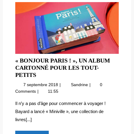
« BONJOUR PARIS ! », UN ALBUM
CARTONNÉ POUR LES TOUT-
«
PETITS
BONJOUR
7
«
7 septembre 2018
Sandrine
0
PARIS
septembre
Bonjour
Comments
11:55
!
2018
Paris
»,
!
Il n’y a pas d’âge pour commencer à voyager !
»,
UN
Bayard a lancé « Miniville », une collection de
un
ALBUM
livres[...]
album
CARTONNÉ
cartonné
POUR