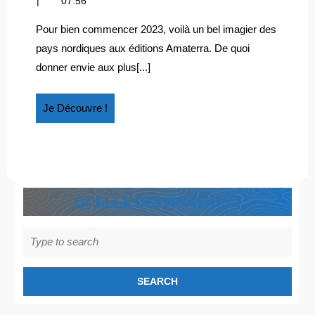
07:56
NORDIQ
2023
pays
nordiques
Pour bien commencer 2023, voilà un bel imagier des
pays nordiques aux éditions Amaterra. De quoi
donner envie aux plus[...]
Je
Je Découvre !
Découvre
!
QUELLE DESTINATION ?
Search
for: