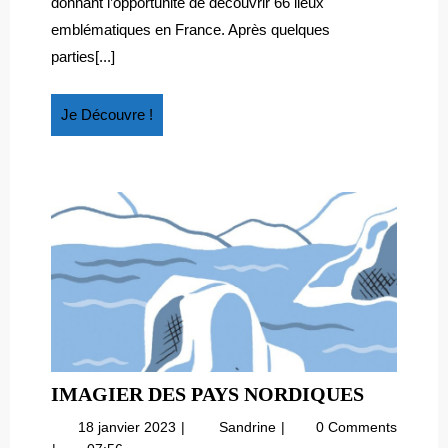
donnant l’opportunité de découvrir 66 lieux
de
CARTES
emblématiques en France. Après quelques
cartes
AUTOU
parties[...]
autour
DE
de
LA
la
Je
Je Découvre !
FRANCE
France
Découvre
!
IMAGIE
IMAGIER DES PAYS NORDIQUES
DES
18
Imagier
18 janvier 2023
Sandrine
0 Comments
PAYS
janvier
des