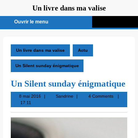
Aller
Un livre dans ma valise
au
contenu
Ouvrir le menu
Ouvrir
le
menu
Un livre dans ma valise
Actu
Un Silent sunday énigmatique
Un Silent sunday énigmatique
8
Sandrine
8 mai 2016
Sandrine
4 Comments
mai
17:11
2016