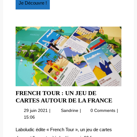
pour
Je
Je Découvre !
LES
les
Découvre
TOUT-
tout-
!
PETITS
petits
FRENCH TOUR : UN JEU DE
FRENC
CARTES AUTOUR DE LA FRANCE
TOUR
29
French
29 juin 2021
Sandrine
0 Comments
:
juin
Tour
15:06
UN
2021
:
JEU
un
Laboludic édite « French Tour », un jeu de cartes
jeu
DE