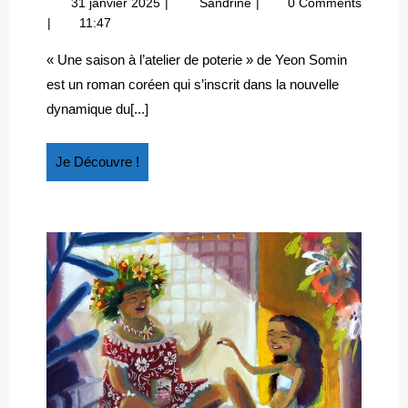
31
Corée
31 janvier 2025
Sandrine
0 Comments
SUD
janvier
du
11:47
:
2025
Sud
« UNE
:
« Une saison à l’atelier de poterie » de Yeon Somin
« Une
SAISON
est un roman coréen qui s’inscrit dans la nouvelle
saison
À
dynamique du[...]
à
L’ATELIER
l’atelier
DE
de
Je
Je Découvre !
POTERIE »
poterie »
Découvre
!