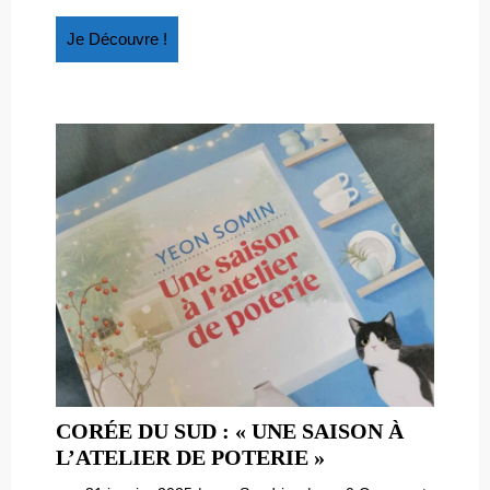
de
RUSSIE
Russie
Je
Je Découvre !
Découvre
!
CORÉE DU SUD : « UNE SAISON À
CORÉE
L’ATELIER DE POTERIE »
DU