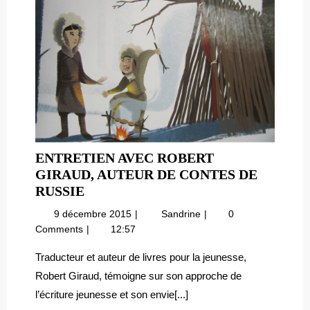
ENTRETIEN AVEC ROBERT
GIRAUD, AUTEUR DE CONTES DE
ENTRETIEN
RUSSIE
AVEC
9
Entretien
9 décembre 2015
Sandrine
0
ROBERT
décembre
avec
Comments
12:57
GIRAUD,
2015
Robert
AUTEUR
Giraud,
Traducteur et auteur de livres pour la jeunesse,
auteur
DE
Robert Giraud, témoigne sur son approche de
de
CONTES
l’écriture jeunesse et son envie[...]
Contes
DE