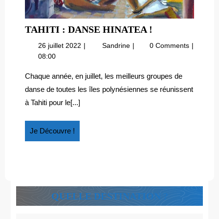
TAHITI
TAHITI : DANSE HINATEA !
:
26
Tahiti
26 juillet 2022
Sandrine
0 Comments
DANSE
juillet
:
08:00
HINATEA
2022
danse
!
Hinatea
Chaque année, en juillet, les meilleurs groupes de
!
danse de toutes les îles polynésiennes se réunissent
à Tahiti pour le[...]
Je
Je Découvre !
Découvre
!
QUELLE DESTINATION ?
Search