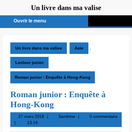
Aller
Un livre dans ma valise
au
contenu
Ouvrir le menu
Ouvrir
le
menu
Un livre dans ma valise
Asie
,
Lecteur junior
Roman junior : Enquête à Hong-Kong
Roman junior : Enquête à
Hong-Kong
27
Sandrine
27 mars 2018
Sandrine
0 commentaire
mars
13:19
2018