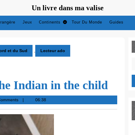
Un livre dans ma valise
trangère
Jeux
Continents
Tour Du Monde
Guides
ord et du Sud
,
Lecteur ado
S
fo
he Indian in the child
Comments
06:38