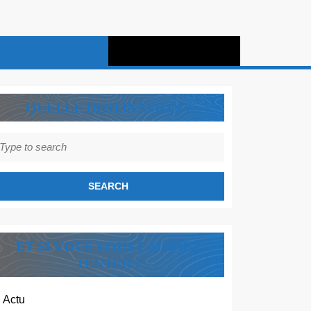
QUELLE DESTINATION ?
earch
r:
ET SI VOUS VOUS LAISSIEZ
TENTER ?
Actu