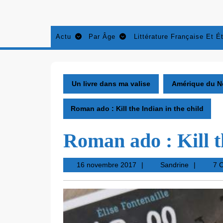
Aller
au
contenu
Actu
Par Âge
Littérature Française Et É
Un livre dans ma valise
Amérique du N
Roman ado : Kill the Indian in the child
Roman ado : Kill t
16
Sandrine
16 novembre 2017
Sandrine
7 
novembre
2017