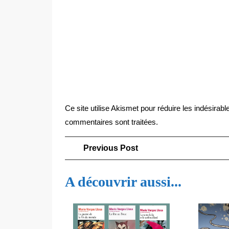
Ce site utilise Akismet pour réduire les indésirabl
commentaires sont traitées
.
Navigation
Previous
Previous Post
Post
de
A découvrir aussi...
l’article