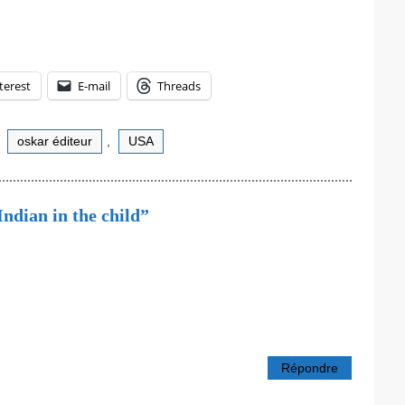
terest
E-mail
Threads
,
oskar éditeur
,
USA
Indian in the child”
Répondre