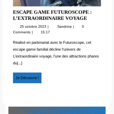
ESCAPE GAME FUTUROSCOPE :
ESCAPE
L’EXTRAORDINAIRE VOYAGE
GAME
25
Escape
25 octobre 2023
Sandrine
0
FUTUROS
octobre
game
Comments
15:17
:
2023
Futuroscope
L’EXTRAO
:
Réalisé en partenariat avec le Futuroscope, cet
l’extraordinaire
VOYAGE
escape game familial décline l’univers de
voyage
L’extraordinaire voyage, l’une des attractions phares
du[...]
Je
Je Découvre !
Découvre
!
QUELLE DESTINATION ?