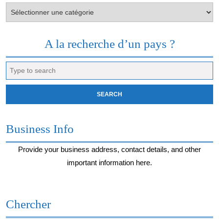
Votre
envie
du
moment…
A la recherche d’un pays ?
Search
for:
Business Info
Provide your business address, contact details, and other
important information here.
Chercher