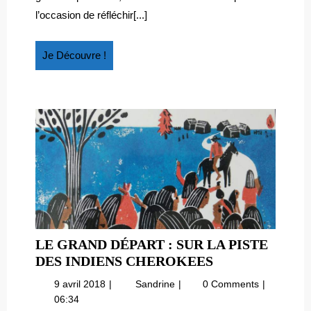
l’occasion de réfléchir[...]
Je
Je Découvre !
Découvre
!
LE GRAND DÉPART : SUR LA PISTE
LE
DES INDIENS CHEROKEES
GRAND
9
Le
9 avril 2018
Sandrine
0 Comments
DÉPART
avril
grand
06:34
: