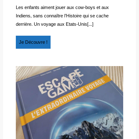
2018
départ
SUR
:
Les enfants aiment jouer aux cow-boys et aux
sur
LA
Indiens, sans connaître l’Histoire qui se cache
la
PISTE
derrière. Un voyage aux Etats-Unis[...]
piste
DES
des
INDIENS
Indiens
Je
Je Découvre !
CHEROKEES
Cherokees
Découvre
!