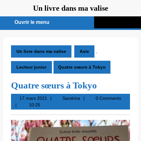
Aller
Un livre dans ma valise
au
contenu
Ouvrir le menu
Ouvrir
le
menu
Un livre dans ma valise
Asie
,
Lecteur junior
Quatre sœurs à Tokyo
Quatre sœurs à Tokyo
17
Sandrine
17 mars 2021
Sandrine
0 Comments
mars
10:25
2021