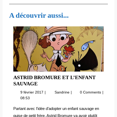
de
Post
Post
l’article
A découvrir aussi...
ASTRID BROMURE ET L’ENFANT
ASTRID
SAUVAGE
BROMURE
9
Astrid
9 février 2017
Sandrine
0 Comments
ET
février
Bromure
08:53
L’ENFANT
2017
et
SAUVAGE
l’enfant
Partant avec l’idée d’adopter un enfant sauvage en
sauvage
guise de petit frère, Astrid Bromure va avoir plutôt