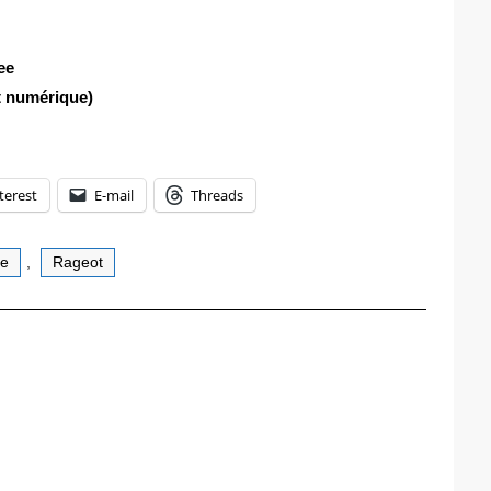
ee
at numérique)
terest
E-mail
Threads
ce
,
Rageot