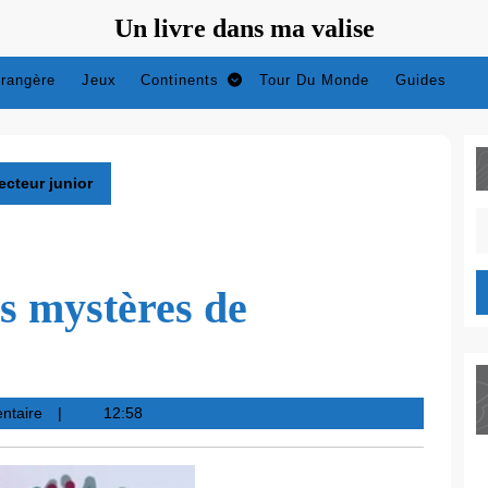
Un livre dans ma valise
trangère
Jeux
Continents
Tour Du Monde
Guides
ecteur junior
S
fo
es mystères de
ntaire
12:58