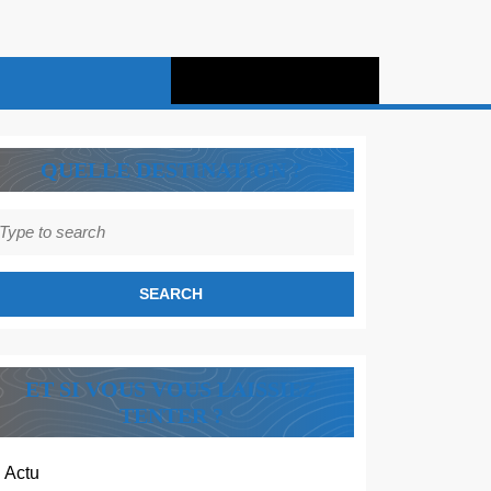
QUELLE DESTINATION ?
earch
r:
ET SI VOUS VOUS LAISSIEZ
TENTER ?
Actu