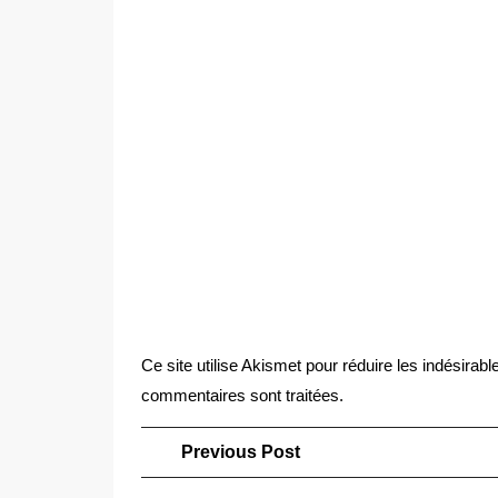
Ce site utilise Akismet pour réduire les indésirabl
commentaires sont traitées
.
Navigation
Previous
Previous Post
Post
de