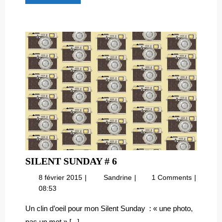
Découvre
!
SILENT
SILENT SUNDAY # 6
SUNDAY
8
Silent
8 février 2015
Sandrine
1 Comments
#
février
Sunday
08:53
6
2015
#
6
Un clin d’oeil pour mon Silent Sunday : « une photo,
pas un mot ».[...]