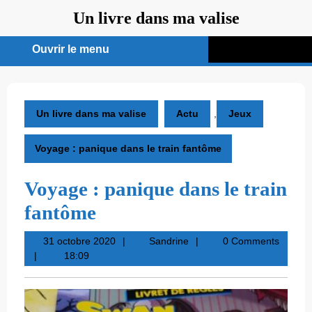
Aller
Un livre dans ma valise
au
contenu
Ouvrir le menu
Ouvrir
le
menu
Un livre dans ma valise
Actu
,
Jeux
Voyage : panique dans le train fantôme
Voyage : panique dans le train
fantôme
31
Sandrine
31 octobre 2020
Sandrine
0 Comments
octobre
18:09
2020