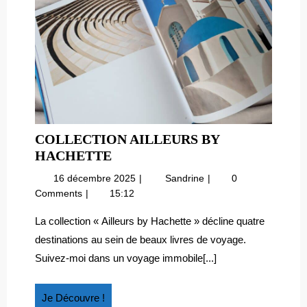
COLLECTION AILLEURS BY
COLLECTION
HACHETTE
AILLEURS
16
Collection
16 décembre 2025
Sandrine
0
BY
décembre
Ailleurs
Comments
15:12
HACHETTE
2025
by
Hachette
La collection « Ailleurs by Hachette » décline quatre
destinations au sein de beaux livres de voyage.
Suivez-moi dans un voyage immobile[...]
Je
Je Découvre !