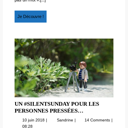
Je
Je Découvre !
Découvre
!
UN #SILENTSUNDAY POUR LES
UN
PERSONNES PRESSÉES…
#SILENTSUNDA
10
Un
10 juin 2018
Sandrine
14 Comments
POUR
juin
#SilentSunday
08:28