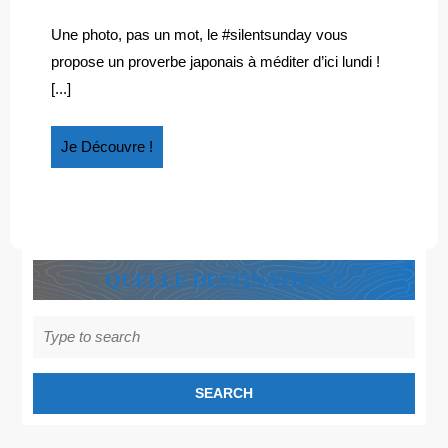
LES
2018
pour
PERSONNES
les
Une photo, pas un mot, le #silentsunday vous
personnes
PRESSÉES…
propose un proverbe japonais à méditer d’ici lundi !
pressées…
[...]
Je
Je Découvre !
Découvre
!
QUELLE DESTINATION ?
Search
for: