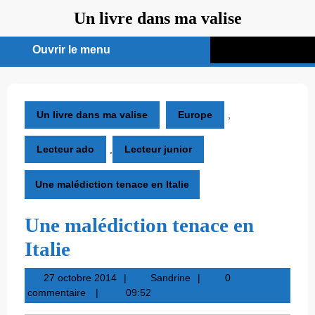
Aller
Un livre dans ma valise
au
contenu
Ouvrir le menu
Ouvrir
le
menu
Un livre dans ma valise
Europe
,
Lecteur ado
,
Lecteur junior
Une malédiction tenace en Italie
Une malédiction tenace en
Italie
27
Sandrine
27 octobre 2014
Sandrine
0
octobre
commentaire
09:52
2014