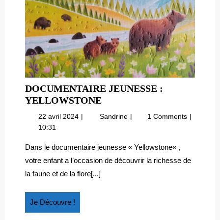
DOCUMENTAIRE JEUNESSE :
DOCUMENTAIRE
YELLOWSTONE
JEUNESSE
22
Documentaire
22 avril 2024
Sandrine
1 Comments
:
avril
jeunesse
10:31
YELLOWSTONE
2024
:
Yellowstone
Dans le documentaire jeunesse « Yellowstone« ,
votre enfant a l’occasion de découvrir la richesse de
la faune et de la flore[...]
Je
Je Découvre !
Découvre