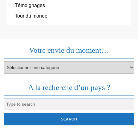
Témoignages
Tour du monde
Votre envie du moment…
Votre
envie
du
moment…
A la recherche d’un pays ?
Search
for: