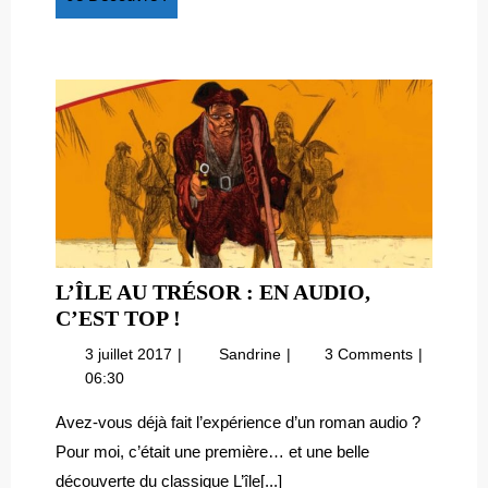
Découvre
!
L’ÎLE AU TRÉSOR : EN AUDIO,
L’ÎLE
C’EST TOP !
AU
3
L’île
3 juillet 2017
Sandrine
3 Comments
TRÉSOR
juillet
au
06:30
:
2017
trésor
EN
:
Avez-vous déjà fait l’expérience d’un roman audio ?
en
AUDIO,
Pour moi, c’était une première… et une belle
audio,
C’EST
découverte du classique L’île[...]