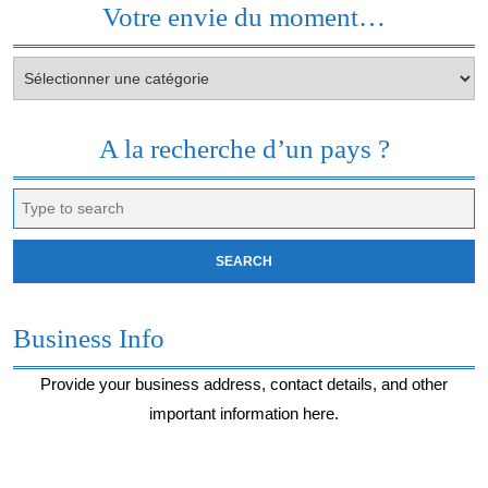
Votre envie du moment…
Votre
envie
du
moment…
A la recherche d’un pays ?
Search
for:
Business Info
Provide your business address, contact details, and other
important information here.