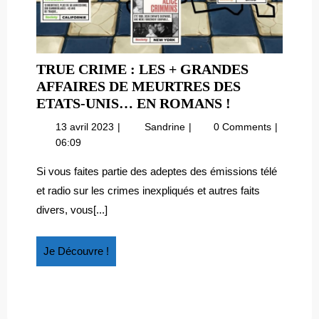
TRUE CRIME : LES + GRANDES
AFFAIRES DE MEURTRES DES
TRUE
ETATS-UNIS… EN ROMANS !
CRIME
13
True
13 avril 2023
Sandrine
0 Comments
:
avril
crime
06:09
LES
2023
:
+
les
Si vous faites partie des adeptes des émissions télé
+
GRANDES
et radio sur les crimes inexpliqués et autres faits
grandes
AFFAIRES
divers, vous[...]
affaires
DE
de
MEURTRES
meurtres
Je
Je Découvre !
DES
des
Découvre
ETATS-
Etats-
!
UNIS…
Unis…
en
EN