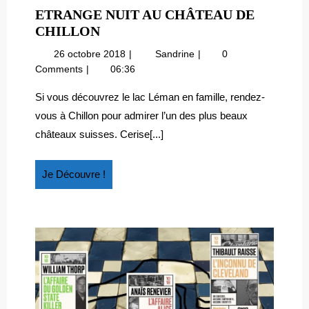
ETRANGE NUIT AU CHÂTEAU DE
ETRANGE
CHILLON
NUIT
26
Etrange
26 octobre 2018
Sandrine
0
AU
octobre
nuit
Comments
06:36
CHÂTEAU
2018
au
DE
château
Si vous découvrez le lac Léman en famille, rendez-
de
CHILLON
vous à Chillon pour admirer l’un des plus beaux
Chillon
châteaux suisses. Cerise[...]
Je
Je Découvre !
Découvre
!