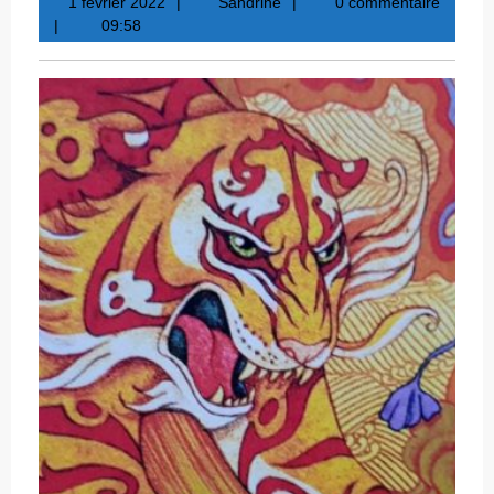
1
Sandrine
1 février 2022
Sandrine
0 commentaire
février
09:58
2022