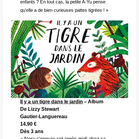
enfants ? En tout cas, la petite A-Yu pense
qu’elle a de bien curieuses pattes tigrées ! »
Il y a un tigre dans le jardin
– Album
De Lizzy Stewart
Gautier-Languereau
14,90 €
Dès 3 ans
« Nora s’ennuie cet après-midi chez sa