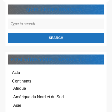
romans
ROMANS
!
!
QUELLE DESTINATION ?
Search
for:
ET SI VOUS VOUS LAISSIEZ TENTER ?
Actu
Continents
Afrique
Amérique du Nord et du Sud
Asie