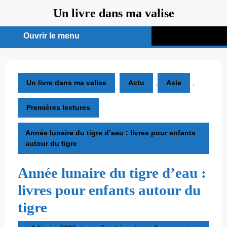
Aller
Un livre dans ma valise
au
contenu
Ouvrir le menu
Ouvrir
le
menu
Un livre dans ma valise
Actu
,
Asie
,
Premières lectures
Année lunaire du tigre d’eau : livres pour enfants
autour du tigre
Année lunaire du tigre d’eau :
livres pour enfants autour du
tigre