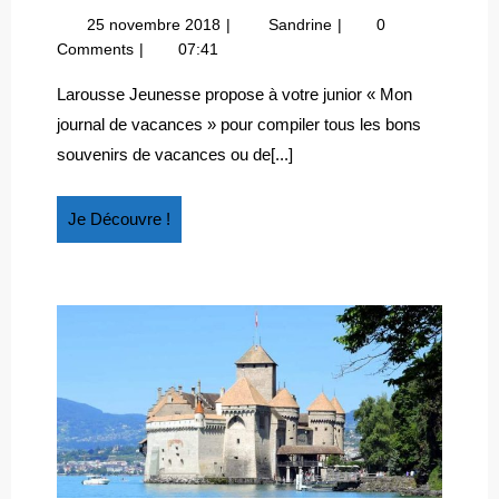
JOURNAL
25
Mon
25 novembre 2018
Sandrine
0
DE
novembre
journal
Comments
07:41
VACANCES
2018
de
vacances
Larousse Jeunesse propose à votre junior « Mon
journal de vacances » pour compiler tous les bons
souvenirs de vacances ou de[...]
Je
Je Découvre !
Découvre
!