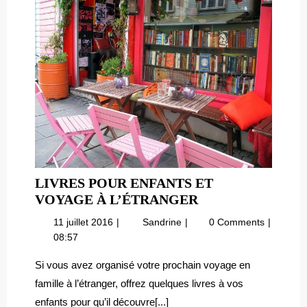
LIVRES POUR ENFANTS ET
LIVRES
VOYAGE À L’ÉTRANGER
POUR
11
Livres
11 juillet 2016
Sandrine
0 Comments
ENFANTS
juillet
pour
08:57
ET
2016
enfants
VOYAGE
et
Si vous avez organisé votre prochain voyage en
voyage
À
famille à l’étranger, offrez quelques livres à vos
à
L’ÉTRANGER
enfants pour qu’il découvre[...]
l’étranger