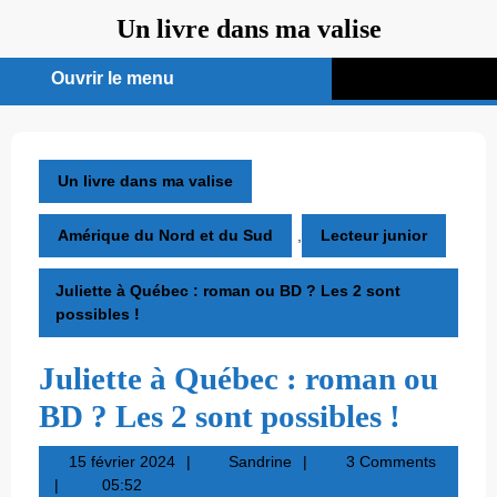
Aller
Un livre dans ma valise
au
contenu
Ouvrir le menu
Ouvrir
le
menu
Un livre dans ma valise
Amérique du Nord et du Sud
,
Lecteur junior
Juliette à Québec : roman ou BD ? Les 2 sont
possibles !
Juliette à Québec : roman ou
BD ? Les 2 sont possibles !
15
Sandrine
15 février 2024
Sandrine
3 Comments
février
05:52