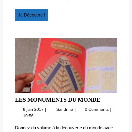
Je
Je Découvre !
Découvre
!
LES
LES MONUMENTS DU MONDE
MONUMEN
8
Les
8 juin 2017
Sandrine
0 Comments
DU
juin
monuments
10:56
MONDE
2017
du
Monde
Donnez du volume à la découverte du monde avec