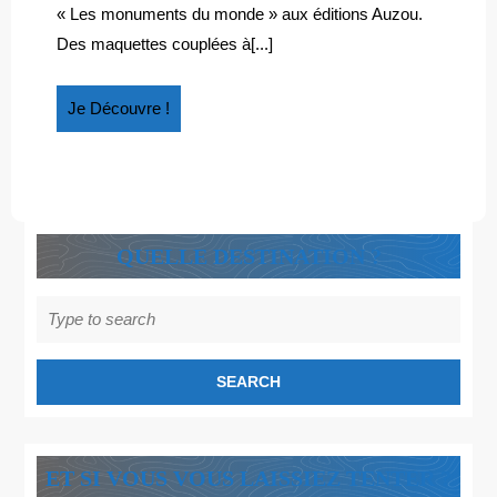
« Les monuments du monde » aux éditions Auzou.
Des maquettes couplées à[...]
Je
Je Découvre !
Découvre
!
QUELLE DESTINATION ?
Search
for:
ET SI VOUS VOUS LAISSIEZ TENTER ?