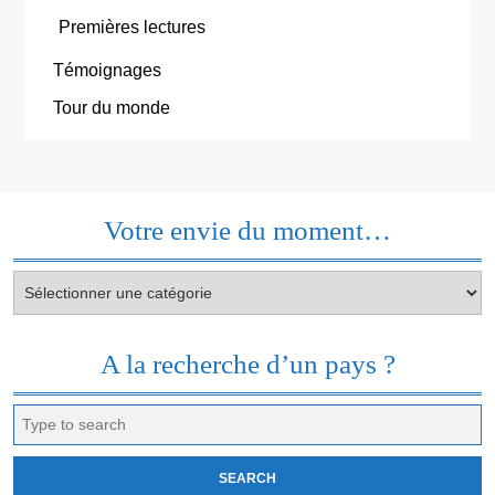
Premières lectures
Témoignages
Tour du monde
Votre envie du moment…
Votre
envie
du
moment…
A la recherche d’un pays ?
Search
for: