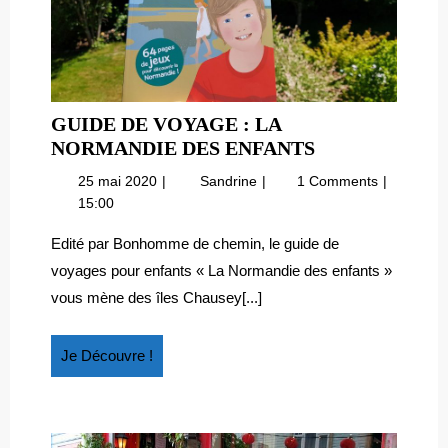
GUIDE DE VOYAGE : LA
GUIDE
NORMANDIE DES ENFANTS
DE
25
Guide
25 mai 2020
Sandrine
1 Comments
VOYAGE
mai
de
15:00
:
2020
voyage
LA
:
Edité par Bonhomme de chemin, le guide de
la
NORMANDIE
voyages pour enfants « La Normandie des enfants »
Normandie
DES
vous mène des îles Chausey[...]
des
ENFANTS
enfants
Je
Je Découvre !
Découvre
!