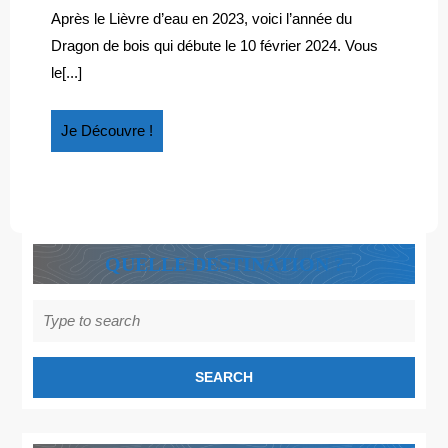
LIVRES
:
Après le Lièvre d’eau en 2023, voici l’année du
livres
POUR
Dragon de bois qui débute le 10 février 2024. Vous
pour
ENFANTS
le[...]
enfants
AUTOUR
autour
DU
du
Je
Je Découvre !
DRAGON
dragon
Découvre
!
QUELLE DESTINATION ?
Search
for: