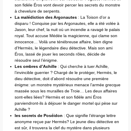
son fidèle Éros vont devoir percer les secrets du monstre
à chevelure de serpents.
La malédiction des Argonautes
: La Toison d’or a
disparu ! Conquise par les Argonautes, elle a été volée à
Jason, leur chef, la nuit où un incendie a ravagé le palais
royal. Tout accuse Médée la magicienne, qui clame son
innocence… Voilà une ténébreuse affaire, bien digne
d’Hermès, le légendaire dieu détective. Mais son ami
Éros, lassé de jouer les seconds rôles, décide de
résoudre seul l’énigme.
Les ombres d’Achille
: Qui cherche à tuer Achille,
l’invincible guerrier ? Chargé de le protéger, Hermès, le
dieu détective, doit d’abord résoudre une première
énigme: un monstre mystérieux menace l’armée grecque
massée sous les murailles de Troie… Les deux affaires
sont-elles liées? Hermès et son fidèle ami Éros
parviendront-ils à déjouer le danger mortel qui pèse sur
Achille ?
les secrets de Poséidon
: Que signifie l’étrange lettre
anonyme reçue par Hermès? Le jeune dieu détective en
est sûr, il trouvera la clef du mystère dans plusieurs