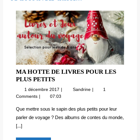
MA HOTTE DE LIVRES POUR LES
MA
PLUS PETITS
HOTTE
1
Ma
1 décembre 2017
Sandrine
1
DE
décembre
hotte
Comments
07:03
LIVRES
2017
de
POUR
livres
Que mettre sous le sapin des plus petits pour leur
pour
LES
parler de voyage ? Des albums de contes du monde,
les
PLUS
[...]
plus
PETITS
petits