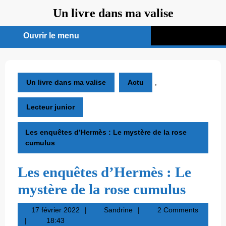
Aller
Un livre dans ma valise
au
contenu
Ouvrir le menu
Ouvrir
le
menu
Un livre dans ma valise
Actu
,
Lecteur junior
Les enquêtes d’Hermès : Le mystère de la rose
cumulus
Les enquêtes d’Hermès : Le
mystère de la rose cumulus
17
Sandrine
17 février 2022
Sandrine
2 Comments
février
18:43