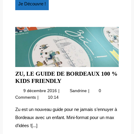
Je
Je Découvre !
Découvre
!
ZU, LE GUIDE DE BORDEAUX 100 %
ZU,
KIDS FRIENDLY
LE
9
Zu,
9 décembre 2016
Sandrine
0
GUIDE
décembre
le
Comments
10:14
DE
2016
guide
BORDEAUX
de
Zu est un nouveau guide pour ne jamais s’ennuyer à
Bordeaux
100
Bordeaux avec un enfant. Mini-format pour un max
100
%
d’idées ![...]
%
KIDS
Kids