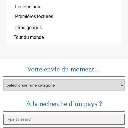
Lecteur junior
Premières lectures
Témoignages
Tour du monde
Votre envie du moment…
Votre
envie
du
moment…
A la recherche d’un pays ?
Search
for: