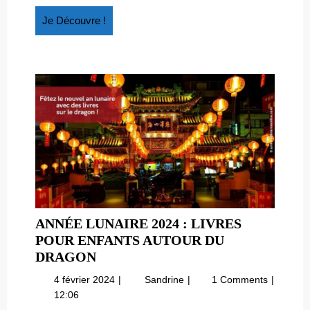
FRIENDLY
Friendly
Je
Je Découvre !
Découvre
!
ANNÉE LUNAIRE 2024 : LIVRES
POUR ENFANTS AUTOUR DU
ANNÉE
DRAGON
LUNAIRE
4
Année
4 février 2024
Sandrine
1 Comments
2024
février
lunaire
12:06
:
2024
2024