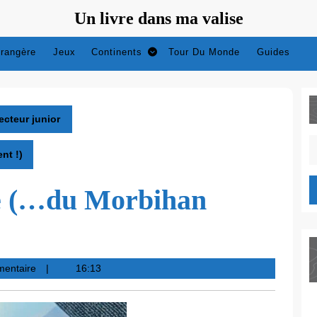
Un livre dans ma valise
trangère
Jeux
Continents
Tour Du Monde
Guides
ecteur junior
S
nt !)
fo
fe (…du Morbihan
mentaire
16:13