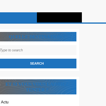
QUELLE DESTINATION ?
earch
r:
ET SI VOUS VOUS LAISSIEZ
TENTER ?
Actu