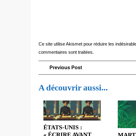
Ce site utilise Akismet pour réduire les indésirabl
commentaires sont traitées
.
Navigation
Previous
Previous Post
Post
de
A découvrir aussi...
l’article
ÉTATS-UNIS :
« ÉCRIRE AVANT
MARTI