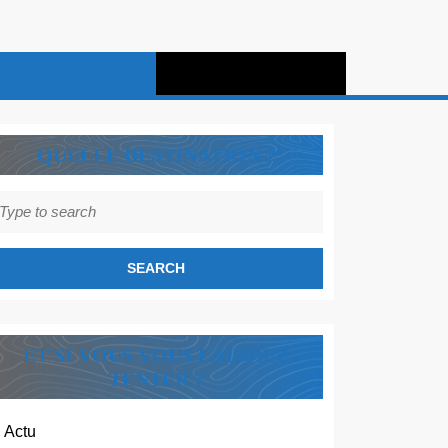
QUELLE DESTINATION ?
earch
r:
ET SI VOUS VOUS LAISSIEZ
TENTER ?
Actu