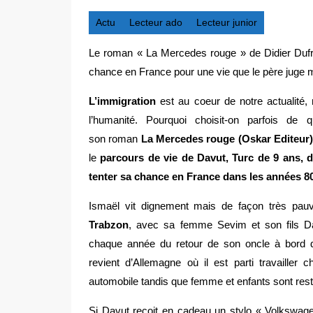
Actu
Lecteur ado
Lecteur junior
Le roman « La Mercedes rouge » de Didier Dufres
chance en France pour une vie que le père juge m
L’immigration
est au coeur de notre actualité, 
l’humanité. Pourquoi choisit-on parfois de
son roman
La Mercedes rouge (Oskar Editeur)
le
parcours de vie de Davut, Turc de 9 ans, d
tenter sa chance en France dans les années 80
Ismaël vit dignement mais de façon très pau
Trabzon
, avec sa femme Sevim et son fils Dav
chaque année du retour de son oncle à bord 
revient d’Allemagne où il est parti travailler
automobile tandis que femme et enfants sont resté
Si Davut reçoit en cadeau un stylo « Volkswag