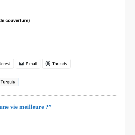
 de couverture)
terest
E-mail
Threads
Turquie
une vie meilleure ?”