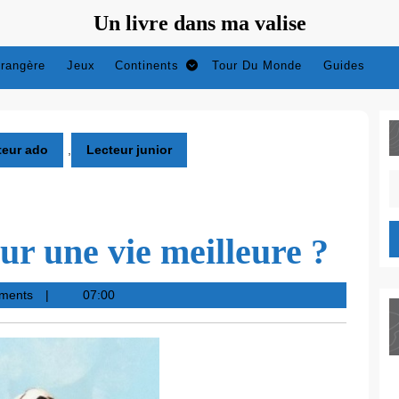
Un livre dans ma valise
trangère
Jeux
Continents
Tour Du Monde
Guides
teur ado
,
Lecteur junior
S
fo
ur une vie meilleure ?
ments
07:00