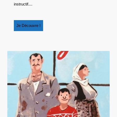
instructif....
Je
Je Découvre !
Découvre
!