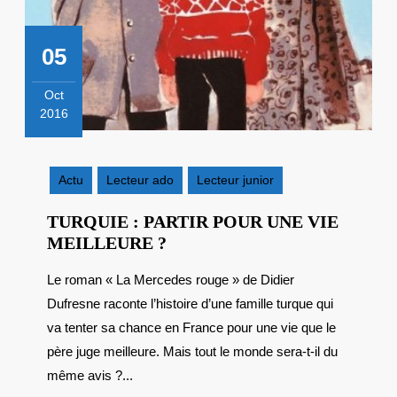
05
Oct
2016
5
octobre
2016
Actu
Lecteur ado
Lecteur junior
TURQUIE : PARTIR POUR UNE VIE
TURQUIE
MEILLEURE ?
:
Le roman « La Mercedes rouge » de Didier
PARTIR
Dufresne raconte l’histoire d’une famille turque qui
POUR
UNE
va tenter sa chance en France pour une vie que le
VIE
père juge meilleure. Mais tout le monde sera-t-il du
MEILLEURE
même avis ?...
?