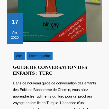
17
Avr
2020
17
avril
2020
Asie
Lecteur junior
GUIDE DE CONVERSATION DES
GUIDE
ENFANTS : TURC
DE
Dans ce nouveau guide de conversation des enfants
CONVERSATION
des Editions Bonhomme de Chemin, vous allez
DES
ENFANTS
apprendre les rudiments du Turc pour un prochain
:
voyage en famille en Turquie. L’annonce d’un
TURC