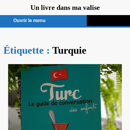
Aller
Un livre dans ma valise
au
contenu
Ouvrir le menu
Ouvrir
le
Étiquette :
menu
Turquie