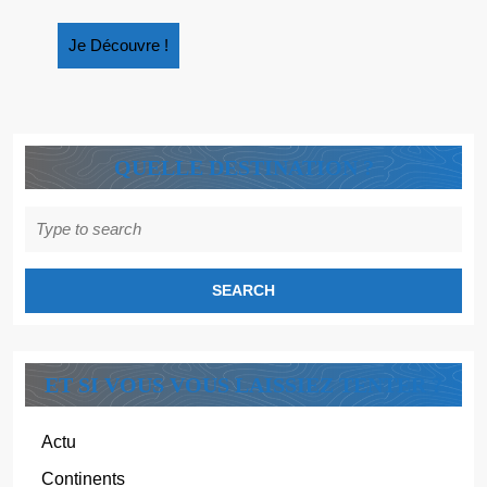
CHEMIN
Je
Je Découvre !
Découvre
!
QUELLE DESTINATION ?
Search
for:
ET SI VOUS VOUS LAISSIEZ TENTER ?
Actu
Continents