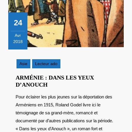
24
Avr
2018
24
avril
2018
Asie
Lecteur ado
ARMÉNIE : DANS LES YEUX
ARMÉNIE
D’ANOUCH
:
Pour éclairer les plus jeunes sur la déportation des
DANS
Arméniens en 1915, Roland Godel livre ici le
LES
YEUX
témoignage de sa grand-mère, romancé et
D’ANOUCH
documenté par d’autres publications sur la période.
« Dans les yeux d’Anouch », un roman fort et