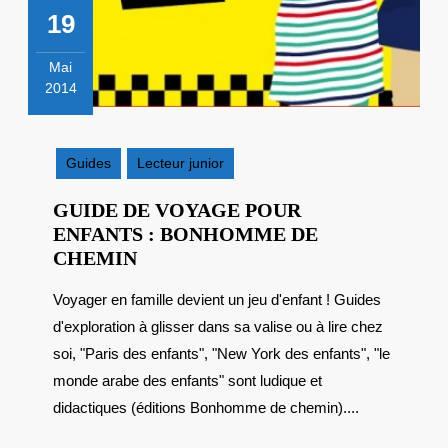
19
Mai
2014
19
mai
2014
Guides
Lecteur junior
GUIDE DE VOYAGE POUR
ENFANTS : BONHOMME DE
GUIDE
CHEMIN
DE
Voyager en famille devient un jeu d'enfant ! Guides
VOYAGE
d'exploration à glisser dans sa valise ou à lire chez
POUR
ENFANTS
soi, "Paris des enfants", "New York des enfants", "le
:
monde arabe des enfants" sont ludique et
BONHOMME
didactiques (éditions Bonhomme de chemin)....
DE