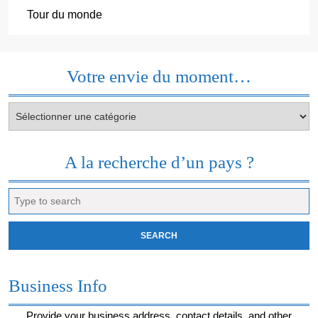
Tour du monde
Votre envie du moment…
Votre
envie
du
moment…
A la recherche d’un pays ?
Search
for:
Business Info
Provide your business address, contact details, and other