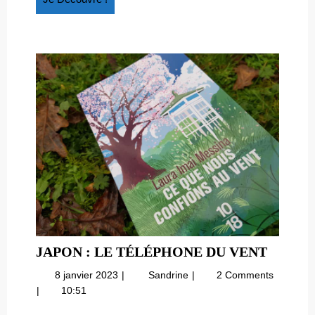
Découvre
!
JAPON
JAPON : LE TÉLÉPHONE DU VENT
:
8
Japon
8 janvier 2023
Sandrine
2 Comments
LE
janvier
:
10:51
TÉLÉP
2023
le