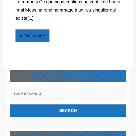
DU
téléphone
Le roman « Ce que nous confions au vent » de Laura
du
VENT
Imai Messina rend hommage à un lieu singulier qui
vent
existe[...]
Je
Je Découvre !
Découvre
!
QUELLE DESTINATION ?
Search
for: