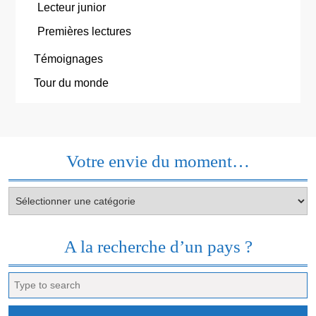
Lecteur junior
Premières lectures
Témoignages
Tour du monde
Votre envie du moment…
Votre
envie
du
moment…
A la recherche d’un pays ?
Search
for: