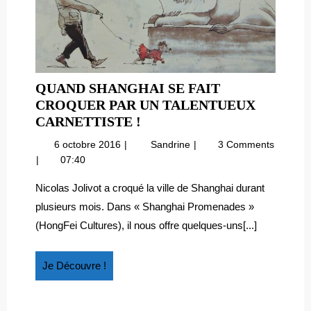
QUAND SHANGHAI SE FAIT
CROQUER PAR UN TALENTUEUX
QUAND
CARNETTISTE !
SHANGHAI
6
Quand
6 octobre 2016
Sandrine
3 Comments
SE
octobre
Shanghai
07:40
FAIT
2016
se
CROQUER
fait
Nicolas Jolivot a croqué la ville de Shanghai durant
croquer
PAR
plusieurs mois. Dans « Shanghai Promenades »
par
UN
(HongFei Cultures), il nous offre quelques-uns[...]
un
TALENTUEUX
talentueux
CARNETTISTE
carnettiste
Je
Je Découvre !
!
!
Découvre
!