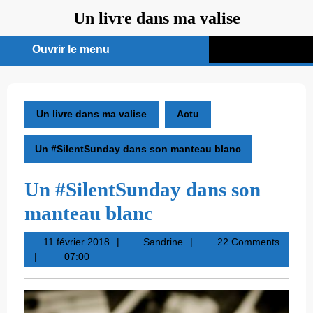
Aller
Un livre dans ma valise
au
contenu
Ouvrir le menu
Ouvrir
le
menu
Un livre dans ma valise
Actu
Un #SilentSunday dans son manteau blanc
Un #SilentSunday dans son
manteau blanc
11
Sandrine
11 février 2018
Sandrine
22 Comments
février
07:00
2018