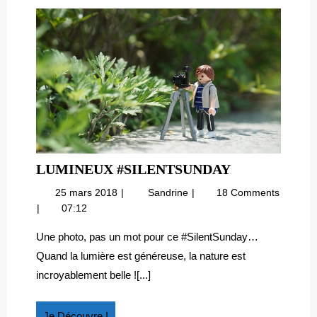
LUMINEUX
LUMINEUX #SILENTSUNDAY
#SILENTSU
25
Lumineux
25 mars 2018
Sandrine
18 Comments
mars
#SilentSunday
07:12
2018
Une photo, pas un mot pour ce #SilentSunday…
Quand la lumière est généreuse, la nature est
incroyablement belle ![...]
Je
Je Découvre !