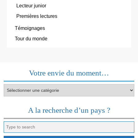
Lecteur junior
Premières lectures
Témoignages
Tour du monde
Votre envie du moment…
Votre
envie
du
moment…
A la recherche d’un pays ?
Search
for: