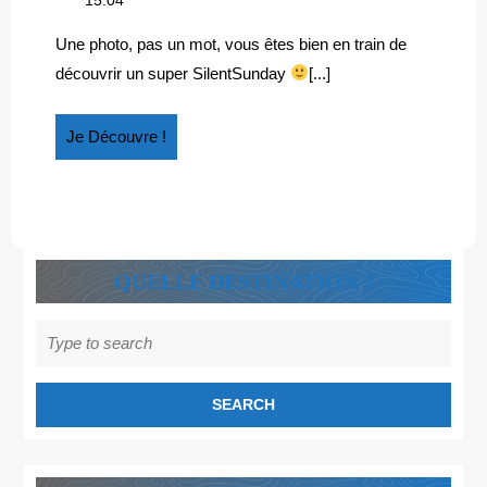
A
2018
qui
DU
a
Une photo, pas un mot, vous êtes bien en train de
du
MORDANT…
découvrir un super SilentSunday
[...]
mordant…
Je
Je Découvre !
Découvre
!
QUELLE DESTINATION ?
Search
for: