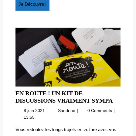
Je
Je Découvre !
Découvre
!
EN ROUTE ! UN KIT DE
EN
DISCUSSIONS VRAIMENT SYMPA
ROUTE
8
En
8 juin 2021
Sandrine
0 Comments
!
juin
route
13:55
UN
2021
!
KIT
Un
Vous redoutez les longs trajets en voiture avec vos
kit