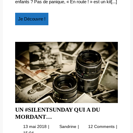
DE
enfants ? Pas de panique, « En route ! » est un kit[...]
de
DISCUS
discussions
VRAIM
vraiment
Je
Je Découvre !
SYMPA
sympa
Découvre
!
UN #SILENTSUNDAY QUI A DU
UN
MORDANT…
#SILENTSUNDAY
13
Un
13 mai 2018
Sandrine
12 Comments
QUI
mai
#SilentSunday
15:04