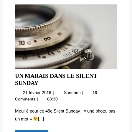
UN MARAIS DANS LE SILENT
UN
SUNDAY
MARAIS
21
Un
21 février 2016
Sandrine
19
DANS
février
marais
Comments
08:30
LE
2016
dans
SILENT
le
Mouillé pour ce 49e Silent Sunday : « une photo, pas
Silent
SUNDAY
un mot »
[...]
Sunday