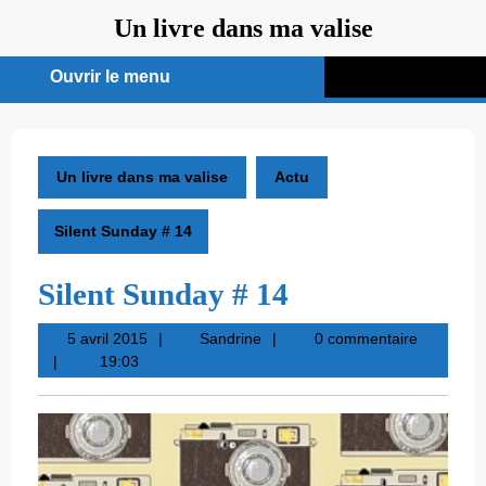
Aller
Un livre dans ma valise
au
contenu
Ouvrir le menu
Ouvrir
le
menu
Un livre dans ma valise
Actu
Silent Sunday # 14
Silent Sunday # 14
5
Sandrine
5 avril 2015
Sandrine
0 commentaire
avril
19:03
2015