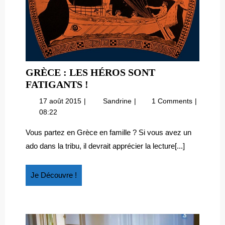
GRÈCE : LES HÉROS SONT
GRÈCE
FATIGANTS !
:
17
Grèce
17 août 2015
Sandrine
1 Comments
LES
août
:
08:22
HÉROS
2015
les
SONT
héros
Vous partez en Grèce en famille ? Si vous avez un
sont
FATIGANTS
ado dans la tribu, il devrait apprécier la lecture[...]
fatigants
!
!
Je
Je Découvre !
Découvre
!