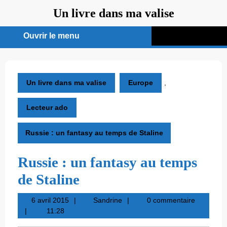
Aller
Un livre dans ma valise
au
contenu
Ouvrir le menu
Ouvrir
le
menu
Un livre dans ma valise
Europe
,
Lecteur ado
Russie : un fantasy au temps de Staline
Russie : un fantasy au temps
de Staline
6
Sandrine
6 avril 2015
Sandrine
0 commentaire
avril
11:28
2015