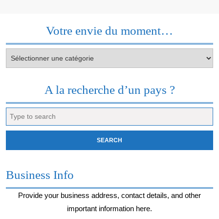
Votre envie du moment…
Votre
envie
du
moment…
A la recherche d’un pays ?
Search
for:
Business Info
Provide your business address, contact details, and other
important information here.