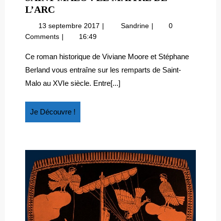
SAINT
L’ARC
MALO
13
Saint
13 septembre 2017
Sandrine
0
:
septembre
Malo
Comments
16:49
LE
2017
:
MAÎTRE
le
Ce roman historique de Viviane Moore et Stéphane
maître
DE
Berland vous entraîne sur les remparts de Saint-
de
L’ARC
Malo au XVIe siècle. Entre[...]
l’arc
Je
Je Découvre !
Découvre
!