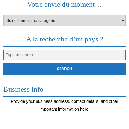
Votre envie du moment…
Votre
envie
du
moment…
A la recherche d’un pays ?
Search
for:
Business Info
Provide your business address, contact details, and other
important information here.