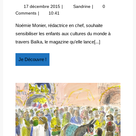
DU
17
Baïka,
17 décembre 2015
Sandrine
0
VOYAGE
décembre
du
Comments
10:41
À
2015
voyage
CHAQUE
à
Noémie Monier, rédactrice en chef, souhaite
chaque
PAGE
sensibiliser les enfants aux cultures du monde à
page
!
travers Baïka, le magazine qu’elle lance[...]
!
Je
Je Découvre !
Découvre
!