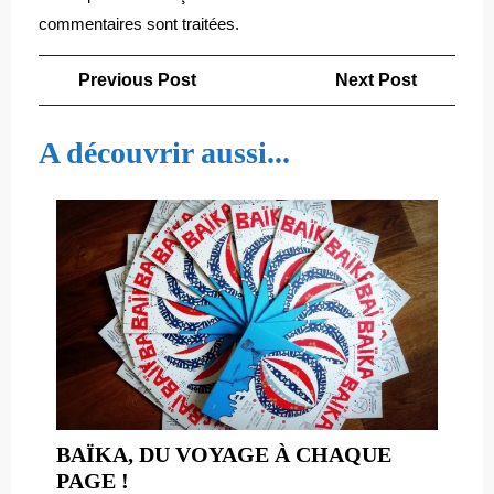
commentaires sont traitées
.
Navigation
Previous
Next
Previous Post
Next Post
de
Post
Post
l’article
A découvrir aussi...
BAÏKA, DU VOYAGE À CHAQUE
BAÏKA,
PAGE !