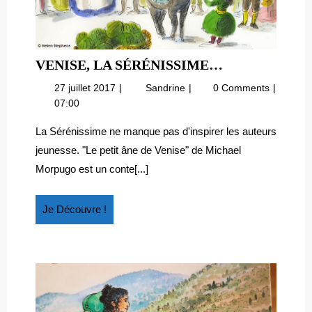
VENISE,
VENISE, LA SÉRÉNISSIME…
LA
27
Venise,
27 juillet 2017
Sandrine
0 Comments
SÉRÉNISSI
juillet
la
07:00
2017
Sérénissime…
La Sérénissime ne manque pas d'inspirer les auteurs
jeunesse. "Le petit âne de Venise" de Michael
Morpugo est un conte[...]
Je
Je Découvre !
Découvre
!