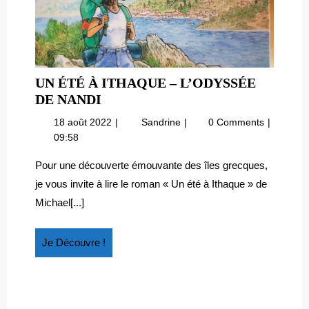
UN ÉTÉ À ITHAQUE – L’ODYSSÉE
UN
DE NANDI
ÉTÉ
18
Un
18 août 2022
Sandrine
0 Comments
À
août
été
09:58
ITHAQUE
2022
à
–
Ithaque
Pour une découverte émouvante des îles grecques,
–
L’ODYSSÉE
je vous invite à lire le roman « Un été à Ithaque » de
L’odyssée
DE
Michael[...]
de
NANDI
Nandi
Je
Je Découvre !
Découvre
!