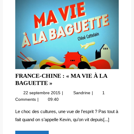
FRANCE-CHINE : « MA VIE À LA
FRANCE-
BAGUETTE »
CHINE
22
France-
22 septembre 2015
Sandrine
1
:
septembre
Chine
Comments
09:40
« MA
2015
:
VIE
« Ma
Le choc des cultures, une vue de l’esprit ? Pas tout à
vie
À
fait quand on s’appelle Kevin, qu’on vit depuis[...]
à
LA
la
BAGUETTE »