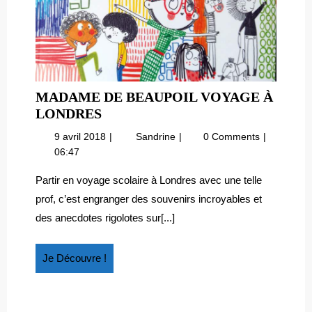
MADAME DE BEAUPOIL VOYAGE À
MADAME
LONDRES
DE
9
Madame
9 avril 2018
Sandrine
0 Comments
BEAUPOIL
avril
de
06:47
VOYAGE
2018
Beaupoil
À
voyage
Partir en voyage scolaire à Londres avec une telle
à
LONDRES
prof, c’est engranger des souvenirs incroyables et
Londres
des anecdotes rigolotes sur[...]
Je
Je Découvre !
Découvre
!