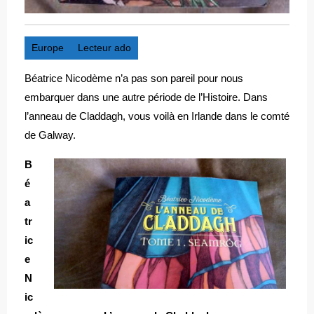
Europe
Lecteur ado
Béatrice Nicodème n’a pas son pareil pour nous
embarquer dans une autre période de l’Histoire. Dans
l’anneau de Claddagh, vous voilà en Irlande dans le comté
de Galway.
B
é
a
tr
ic
e
N
ic