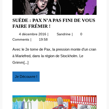
SUÈDE : PAX N’A PAS FINI DE VOUS
SUÈDE
FAIRE FRÉMIR !
:
4
Suède
4 décembre 2016
Sandrine
0
PAX
décembre
:
Comments
19:58
N’A
2016
Pax
PAS
n’a
Avec le 2e tome de Pax, la pression monte d’un cran
pas
FINI
à Mariefred, dans la région de Stockholm. Le
fini
DE
Grimm[...]
de
VOUS
vous
FAIRE
faire
Je
Je Découvre !
FRÉMIR
frémir
Découvre
!
!
!