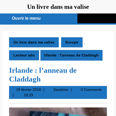
Aller
Un livre dans ma valise
au
contenu
Ouvrir le menu
Ouvrir
le
menu
Un livre dans ma valise
Europe
,
Lecteur ado
Irlande : l’anneau de Claddagh
Irlande : l’anneau de
Claddagh
19
Sandrine
19 février 2018
Sandrine
0 Comments
février
10:29
2018