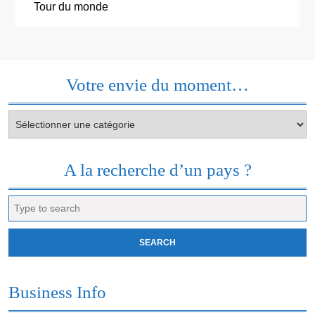
Tour du monde
Votre envie du moment…
Votre
envie
du
moment…
A la recherche d’un pays ?
Search
for:
Business Info