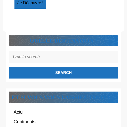
baguette »
Je
Je Découvre !
Découvre
!
QUELLE DESTINATION ?
Search
for:
ET SI VOUS VOUS LAISSIEZ TENTER ?
Actu
Continents