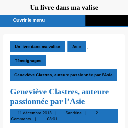
Aller
Un livre dans ma valise
au
contenu
Ouvrir le menu
Ouvrir
le
menu
Un livre dans ma valise
Asie
,
Témoignages
Geneviève Clastres, auteure passionnée par l’Asie
Geneviève Clastres, auteure
passionnée par l’Asie
11
Sandrine
11 décembre 2013
Sandrine
2
décembre
Comments
08:01
2013