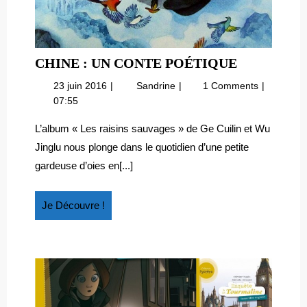
CHINE
CHINE : UN CONTE POÉTIQUE
:
23
Chine
23 juin 2016
Sandrine
1 Comments
UN
juin
:
07:55
CONTE
2016
un
POÉTIQU
conte
L’album « Les raisins sauvages » de Ge Cuilin et Wu
poétique
Jinglu nous plonge dans le quotidien d’une petite
gardeuse d’oies en[...]
Je
Je Découvre !
Découvre
!