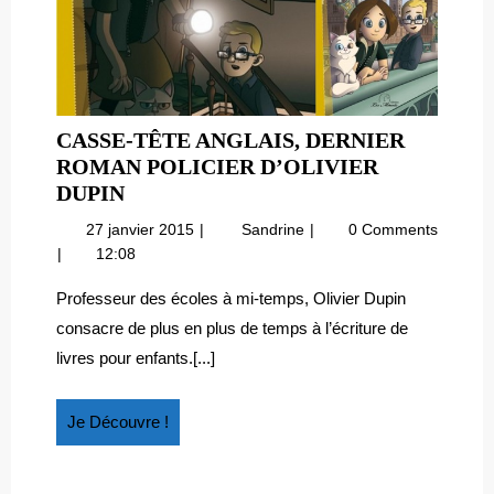
CASSE-TÊTE ANGLAIS, DERNIER
ROMAN POLICIER D’OLIVIER
CASSE-
DUPIN
TÊTE
27
Casse-
27 janvier 2015
Sandrine
0 Comments
ANGLAIS,
janvier
tête
12:08
DERNIER
2015
anglais,
ROMAN
dernier
Professeur des écoles à mi-temps, Olivier Dupin
roman
POLICIER
consacre de plus en plus de temps à l’écriture de
policier
D’OLIVIER
livres pour enfants.[...]
d’Olivier
DUPIN
Dupin
Je
Je Découvre !
Découvre
!