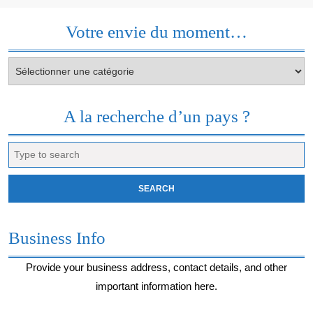
Votre envie du moment…
Votre
envie
du
moment…
A la recherche d’un pays ?
Search
for:
Business Info
Provide your business address, contact details, and other
important information here.