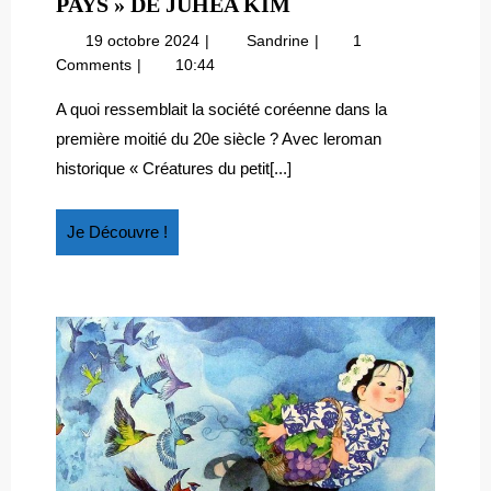
CORÉE
PAYS » DE JUHEA KIM
:
19
Corée
19 octobre 2024
Sandrine
1
« CRÉATURES
octobre
:
Comments
10:44
DU
2024
« Créatures
PETIT
du
A quoi ressemblait la société coréenne dans la
petit
PAYS »
première moitié du 20e siècle ? Avec leroman
pays »
DE
historique « Créatures du petit[...]
de
JUHEA
Juhea
KIM
Kim
Je
Je Découvre !
Découvre
!