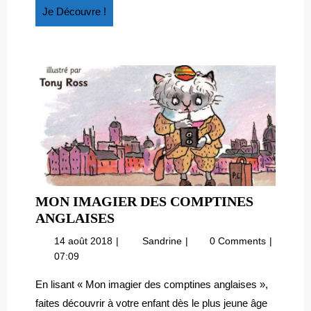
Je
Je Découvre !
Découvre
!
MON IMAGIER DES COMPTINES
MON
ANGLAISES
IMAGIER
14
Mon
14 août 2018
Sandrine
0 Comments
DES
août
imagier
07:09
COMPTINES
2018
des
ANGLAISES
comptines
En lisant « Mon imagier des comptines anglaises »,
anglaises
faites découvrir à votre enfant dès le plus jeune âge