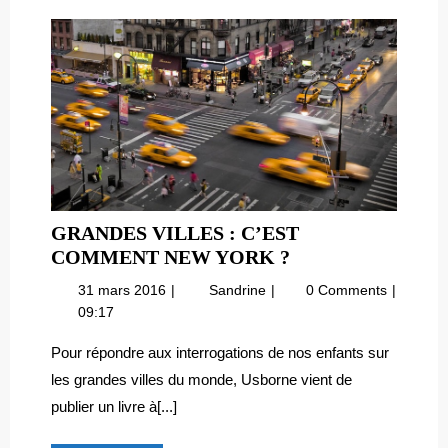
GRANDES VILLES : C’EST
GRANDES
COMMENT NEW YORK ?
VILLES
31
Grandes
31 mars 2016
Sandrine
0 Comments
:
mars
villes
09:17
C’EST
2016
:
COMMENT
c’est
Pour répondre aux interrogations de nos enfants sur
comment
NEW
les grandes villes du monde, Usborne vient de
New
YORK
publier un livre à[...]
York
?
?