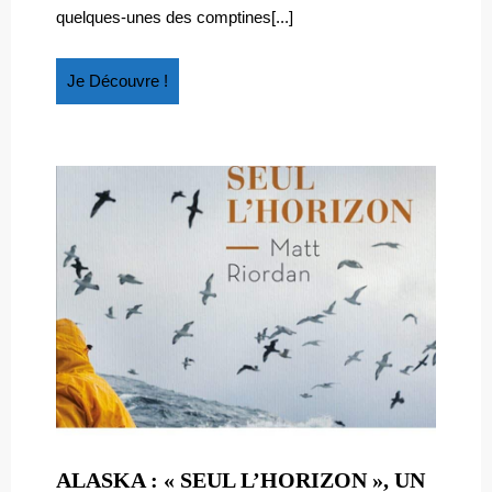
quelques-unes des comptines[...]
Je
Je Découvre !
Découvre
!
ALASKA : « SEUL L’HORIZON », UN