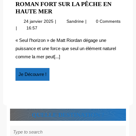
ROMAN FORT SUR LA PÊCHE EN
ALASKA
HAUTE MER
:
24
Alaska
24 janvier 2025
Sandrine
0 Comments
« SEUL
janvier
:
16:57
L’HORIZON »,
2025
« Seul
UN
l’horizon »,
« Seul l’horizon » de Matt Riordan dégage une
un
ROMAN
puissance et une force que seul un élément naturel
roman
FORT
comme la mer peut[...]
fort
SUR
sur
LA
la
Je
Je Découvre !
PÊCHE
pêche
Découvre
EN
en
!
HAUTE
haute
mer
MER
QUELLE DESTINATION ?
Search
for: