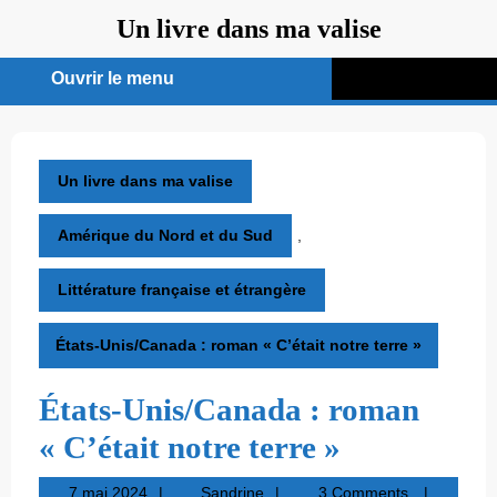
Aller
Un livre dans ma valise
au
contenu
Ouvrir le menu
Ouvrir
le
menu
Un livre dans ma valise
Amérique du Nord et du Sud
,
Littérature française et étrangère
États-Unis/Canada : roman « C’était notre terre »
États-Unis/Canada : roman
« C’était notre terre »
7
Sandrine
7 mai 2024
Sandrine
3 Comments