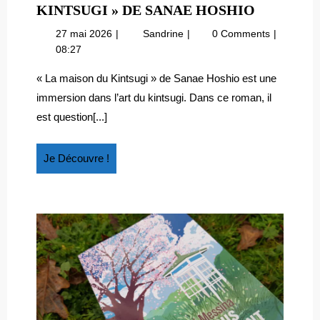
JAPON
KINTSUGI » DE SANAE HOSHIO
:
27
Japon
27 mai 2026
Sandrine
0 Comments
« LA
mai
:
08:27
MAISON
2026
« La
DU
maison
« La maison du Kintsugi » de Sanae Hoshio est une
du
KINTSUGI
immersion dans l’art du kintsugi. Dans ce roman, il
kintsugi »
DE
est question[...]
de
SANAE
Sanae
HOSHIO
Hoshio
Je
Je Découvre !
Découvre
!