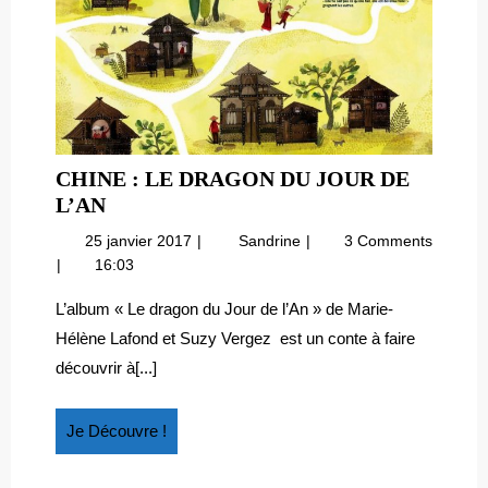
CHINE : LE DRAGON DU JOUR DE
CHINE
L’AN
:
25
Chine
25 janvier 2017
Sandrine
3 Comments
LE
janvier
:
16:03
DRAGON
2017
le
DU
dragon
L’album « Le dragon du Jour de l’An » de Marie-
du
JOUR
Hélène Lafond et Suzy Vergez est un conte à faire
Jour
DE
découvrir à[...]
de
L’AN
l’An
Je
Je Découvre !
Découvre
!