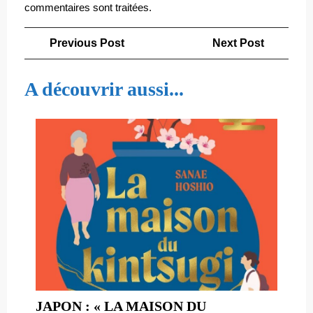
commentaires sont traitées
.
Navigation
Previous
Next
Previous Post
Next Post
de
Post
Post
l’article
A découvrir aussi...
JAPON : « LA MAISON DU