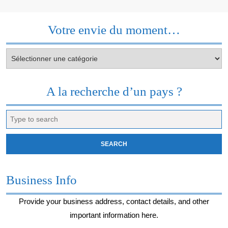
Votre envie du moment…
Votre
envie
du
moment…
A la recherche d’un pays ?
Search
for:
Business Info
Provide your business address, contact details, and other
important information here.