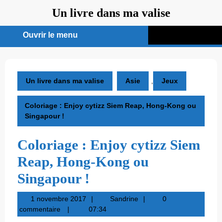
Aller
Un livre dans ma valise
au
contenu
Ouvrir le menu
Ouvrir
le
menu
Un livre dans ma valise
Asie
,
Jeux
Coloriage : Enjoy cytizz Siem Reap, Hong-Kong ou
Singapour !
Coloriage : Enjoy cytizz Siem
Reap, Hong-Kong ou
Singapour !
1
Sandrine
1 novembre 2017
Sandrine
0
novembre
commentaire
07:34
2017