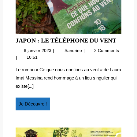
JAPON
JAPON : LE TÉLÉPHONE DU VENT
:
8
Japon
8 janvier 2023
Sandrine
2 Comments
LE
janvier
:
10:51
TÉLÉP
2023
le
DU
téléphone
Le roman « Ce que nous confions au vent » de Laura
du
VENT
Imai Messina rend hommage à un lieu singulier qui
vent
existe[...]
Je
Je Découvre !
Découvre
!