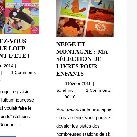
EZ-VOUS
NEIGE ET
LE LOUP
MONTAGNE : MA
AMUSEZ-
T L’ÉTÉ !
SÉLECTION DE
VOUS
LIVRES POUR
17
uin 2014
AVEC
juin
Amusez-
NEIGE
ENFANTS
e
1 Comments
LE
2014
vous
1
ET
6
6 février 2018
LOUP
avec
MONTAGNE
février
Neige
Sandrine
2 Comments
le
DURANT
onger le plaisir
:
2018
et
06:16
Loup
L’ÉTÉ
r l'album jeunesse
MA
montagne
durant
!
ui voulait faire le
:
SÉLECTION
Pour découvrir la montagne
l’été
ma
DE
onde" (éditions
!
sous la neige, vous pouvez
sélection
LIVRES
rianne[...]
dévaler les pistes des
de
POUR
nombreuses stations de ski
livres