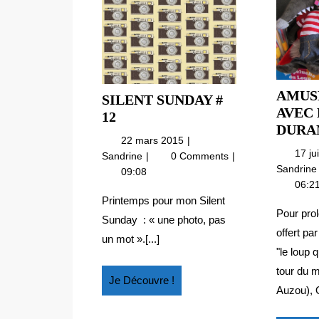
AMUS
SILENT SUNDAY #
AVEC 
SILENT
12
DURAN
SUNDAY
22
22 mars 2015
#
17 j
mars
Silent
Sandrine
0 Comments
12
2015
Sandrin
Sunday
09:08
#
06:2
12
Printemps pour mon Silent
Pour prol
Sunday : « une photo, pas
offert pa
un mot ».[...]
"le loup q
tour du m
Je
Je Découvre !
Auzou), O
Découvre
!