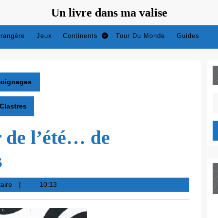
Un livre dans ma valise
trangère
Jeux
Continents
Tour Du Monde
Guides
oignages
S
Clastres
fo
 de l’été… de
s
aire
10:13