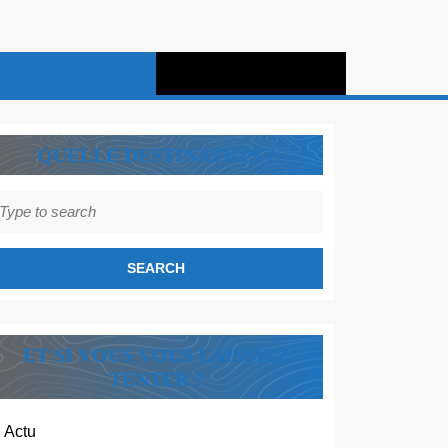
QUELLE DESTINATION ?
earch
r:
ET SI VOUS VOUS LAISSIEZ
TENTER ?
Actu