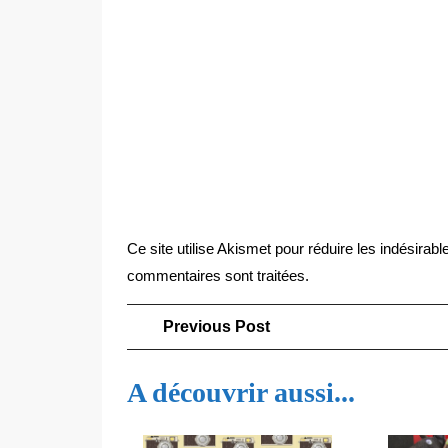
Ce site utilise Akismet pour réduire les indésirabl
commentaires sont traitées
.
Navigation
Previous
Previous Post
Post
de
A découvrir aussi...
l’article