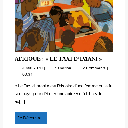
AFRIQUE
AFRIQUE : « LE TAXI D’IMANI »
:
4
Afrique
4 mai 2020
Sandrine
2 Comments
«
mai
:
08:34
LE
2020
«
TAXI
le
« Le Taxi d’Imani » est l’histoire d’une femme qui a fui
taxi
D’IMANI
son pays pour débuter une autre vie à Libreville
d’Imani
»
au[...]
»
Je
Je Découvre !
Découvre