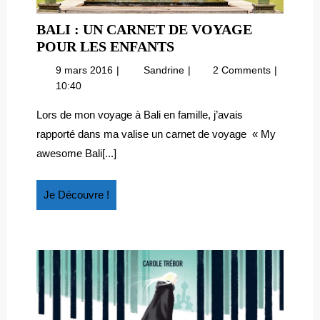
BALI : UN CARNET DE VOYAGE
BALI
POUR LES ENFANTS
:
9
Bali
9 mars 2016
Sandrine
2 Comments
UN
mars
:
10:40
CARNET
2016
un
DE
carnet
Lors de mon voyage à Bali en famille, j’avais
de
VOYAGE
rapporté dans ma valise un carnet de voyage « My
voyage
POUR
awesome Bali[...]
pour
LES
les
ENFANTS
enfants
Je
Je Découvre !
Découvre
!