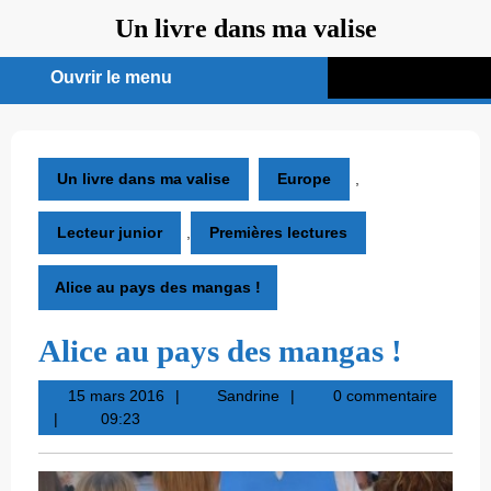
Aller
Un livre dans ma valise
au
contenu
Ouvrir le menu
Ouvrir
le
menu
Un livre dans ma valise
Europe
,
Lecteur junior
,
Premières lectures
Alice au pays des mangas !
Alice au pays des mangas !
15
Sandrine
15 mars 2016
Sandrine
0 commentaire
mars
09:23
2016