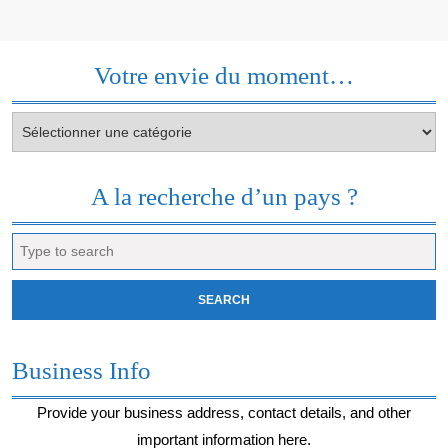
Votre envie du moment…
Votre
envie
du
moment…
A la recherche d’un pays ?
Search
for:
Business Info
Provide your business address, contact details, and other
important information here.