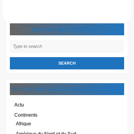
!
QUELLE DESTINATION ?
Search
for:
ET SI VOUS VOUS LAISSIEZ TENTER ?
Actu
Continents
Afrique
Amérique du Nord et du Sud