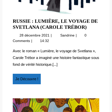
RUSSIE : LUMIÈRE, LE VOYAGE DE
RUSSIE
SVETLANA (CAROLE TRÉBOR)
:
28
Russie
28 décembre 2021
Sandrine
0
LUMIÈRE,
décembre
:
Comments
14:32
LE
2021
Lumière,
VOYAGE
le
Avec le roman « Lumière, le voyage de Svetlana »,
voyage
DE
Carole Trébor a imaginé une histoire fantastique sous
de
SVETLAN
fond de vérité historique.[...]
Svetlana
(CAROLE
(Carole
TRÉBOR)
Trébor)
Je
Je Découvre !
Découvre
!