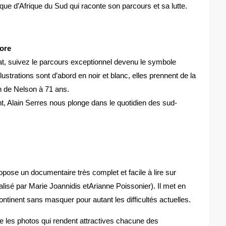
e d’Afrique du Sud qui raconte son parcours et sa lutte.
lore
at, suivez le parcours exceptionnel devenu le symbole
 illustrations sont d’abord en noir et blanc, elles prennent de la
ion de Nelson à 71 ans.
ent, Alain Serres nous plonge dans le quotidien des sud-
ose un documentaire très complet et facile à lire sur
réalisé par Marie Joannidis etArianne Poissonier). Il met en
ntinent sans masquer pour autant les difficultés actuelles.
e les photos qui rendent attractives chacune des