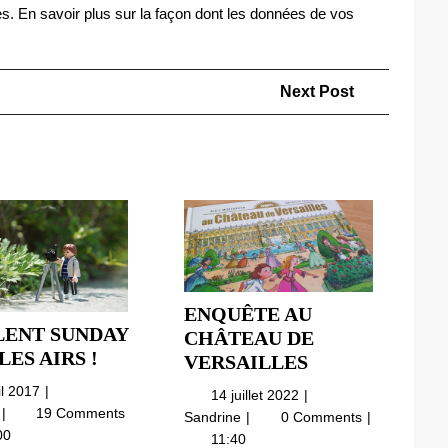
es.
En savoir plus sur la façon dont les données de vos
Next
Next Post
Post
ENQUÊTE AU
LENT SUNDAY
CHÂTEAU DE
UN
LES AIRS !
ENQUÊTE
VERSAILLES
SILENT
AU
2
il 2017
14
14 juillet 2022
SUNDAY
CHÂTEAU
avril
Un
e
19 Comments
juillet
Enquête
Sandrine
0 Comments
DANS
DE
2017
Silent
2022
00
au
11:40