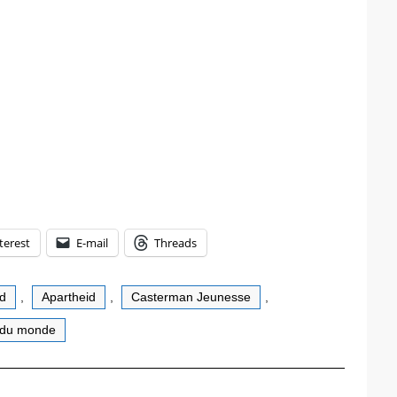
terest
E-mail
Threads
ud
,
Apartheid
,
Casterman Jeunesse
,
 du monde