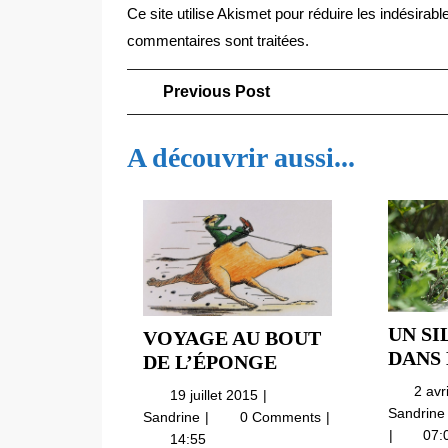
Ce site utilise Akismet pour réduire les indésirabl
commentaires sont traitées
.
Navigation
Previous
Previous Post
Post
de
A découvrir aussi...
l’article
UN SI
VOYAGE AU BOUT
DANS 
VOYAGE
DE L’ÉPONGE
AU
2 avr
19
19 juillet 2015
BOUT
Sandrin
juillet
Voyage
Sandrine
0 Comments
DE
2015
07:
au
14:55