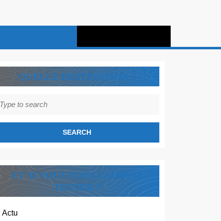
QUELLE DESTINATION ?
earch
r:
ET SI VOUS VOUS LAISSIEZ
TENTER ?
Actu