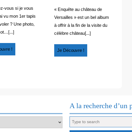
LES
Sunday
VERSAILLES
château
dans
AIRS
z-vous si je vous
de
« Enquête au château de
les
!
Versailles
’ai vu mon 1er tapis
Versailles » est un bel album
airs
voler ? Une photo,
à offrir à la fin de la visite du
!
ot…[...]
célèbre château[...]
Je
uvre !
Je
Je Découvre !
Découvre
Découvre
!
!
A la recherche d’un 
Search
for: