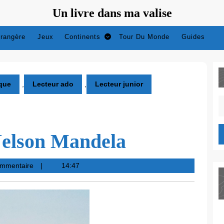
Un livre dans ma valise
trangère
Jeux
Continents
Tour Du Monde
Guides
ique
,
Lecteur ado
,
Lecteur junior
S
fo
Nelson Mandela
ommentaire
14:47