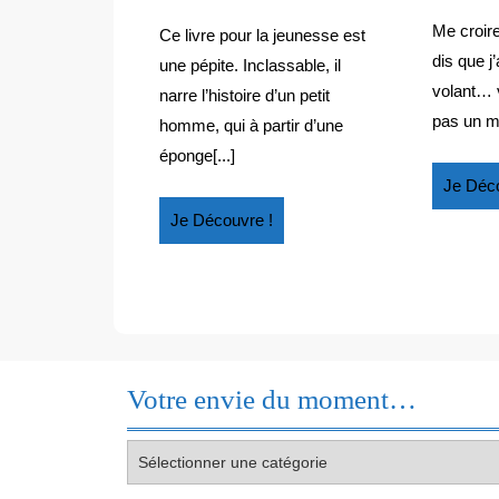
L’ÉPONGE
bout
Me croire
de
Ce livre pour la jeunesse est
l’éponge
dis que j
une pépite. Inclassable, il
volant… 
narre l’histoire d’un petit
pas un m
homme, qui à partir d’une
éponge[...]
Je Déco
Je
Je Découvre !
Découvre
!
Votre envie du moment…
Votre
envie
du