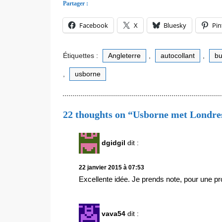
Partager :
Facebook
X
Bluesky
Pin
Étiquettes :
Angleterre
,
autocollant
,
bu
,
usborne
22 thoughts on “Usborne met Londres 
dgidgil
dit :
22 janvier 2015 à 07:53
Excellente idée. Je prends note, pour une p
vava54
dit :