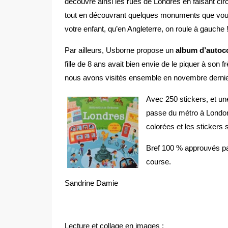
découvre ainsi les rues de Londres en faisant circ
tout en découvrant quelques monuments que vous 
votre enfant, qu’en Angleterre, on roule à gauche 
Par ailleurs, Usborne propose un
album d’autoco
fille de 8 ans avait bien envie de le piquer à son 
nous avons visités ensemble en novembre dernie
Avec 250 stickers, et un
passe du métro à London
colorées et les stickers 
Bref 100 % approuvés par
course.
Sandrine Damie
Lecture et collage en images :