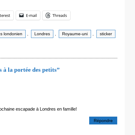
terest
E-mail
Threads
s londonien
,
Londres
,
Royaume-uni
,
sticker
à la portée des petits”
rochaine escapade à Londres en famille!
Répondre