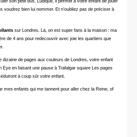
uler son petit bus. Ludique, il permet à votre enfant de jouer
voudrez bien lui nommer. Et n’oubliez pas de préciser à
!
llants
sur Londres. Là, on est super fans à la maison : ma
frère de 4 ans pour redecouvrir avec joie les quartiers que
r.
e dizaine de pages aux couleurs de Londres, votre enfant
 Eye en faisant une pause à Trafalgar square Les pages
séduiront à coup sûr votre enfant.
 mes enfants qui me tannent pour aller chez la Reine, of