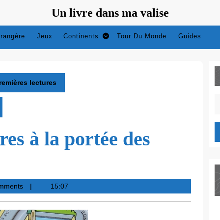
Un livre dans ma valise
trangère
Jeux
Continents
Tour Du Monde
Guides
remières lectures
S
fo
es à la portée des
mments
15:07