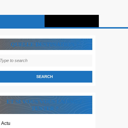
QUELLE DESTINATION ?
earch
r:
ET SI VOUS VOUS LAISSIEZ
TENTER ?
Actu