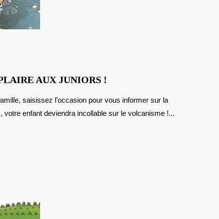
VOLCANS,
PLAIRE AUX JUNIORS !
UN
POP-
 votre enfant deviendra incollable sur le volcanisme !...
UP
QUI
VA
PLAIRE
AUX
JUNIORS
!