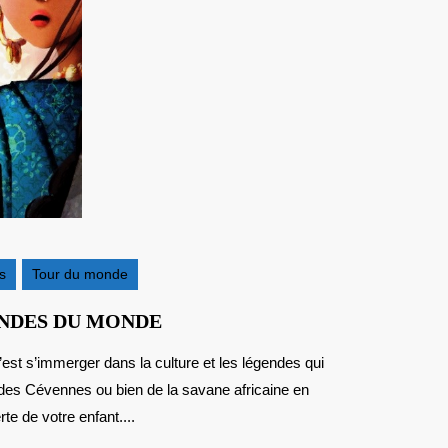
s
Tour du monde
NOËL
ENDES DU MONDE
2015
:
 des Cévennes ou bien de la savane africaine en
CONTES
ET
e de votre enfant....
LÉGENDES