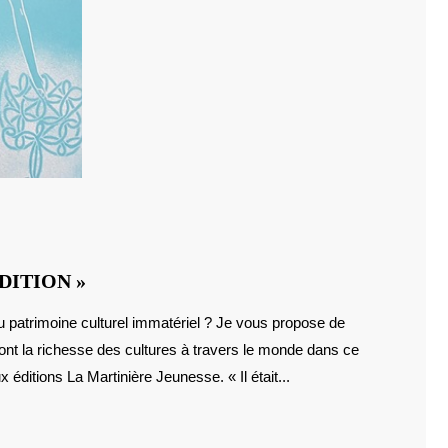
UNESCO
DITION »
:
« IL
ont la richesse des cultures à travers le monde dans ce
ÉTAIT
UNE
x éditions La Martinière Jeunesse. « Il était...
TRADITION »