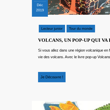
Déc
2019
19
décembre
2019
Lecteur junior
Tour du monde
VOLCANS, UN POP-UP QUI VA 
Si vous allez dans une région volcanique en famille, saisissez l’occasion pour vous informer sur la
vie des volcans. Avec le livre pop-up Volcans,
Je
Je Découvre !
Découvre
!