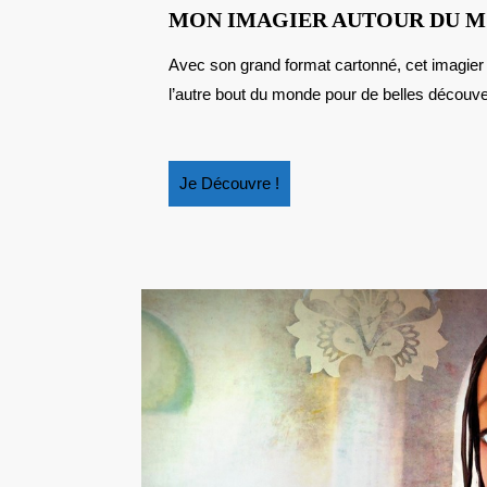
MON IMAGIER AUTOUR DU 
Avec son grand format cartonné, cet imagier de La Martinière Jeunesse emmène les plus petits à
l’autre bout du monde pour de belles découver
Je
Je Découvre !
Découvre
!