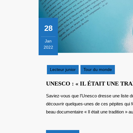
28
Jan
2022
28
janvier
2022
Lecteur junior
Tour du monde
UNESCO : « IL ÉTAIT UNE TRA
Saviez-vous que l’Unesco dresse une liste du patrimoine culturel immatériel ? Je vous propose de
découvrir quelques-unes de ces pépites qui f
beau documentaire « Il était une tradition » au