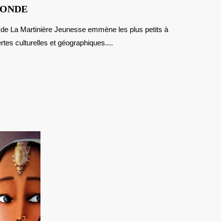
MON
MONDE
IMAGIER
AUTOUR
tes culturelles et géographiques....
DU
MONDE