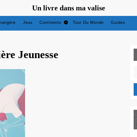
Un livre dans ma valise
trangère
Jeux
Continents
Tour Du Monde
Guides
ère Jeunesse
S
fo