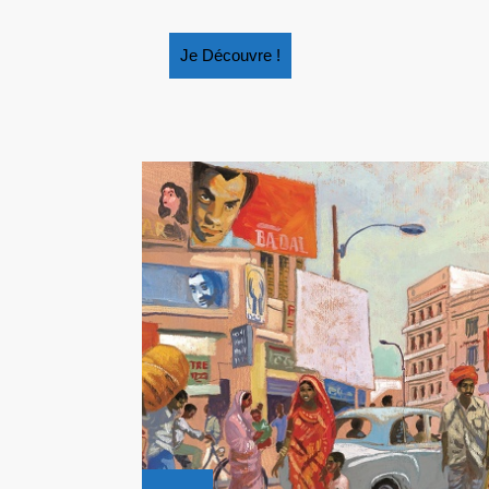
Je
Je Découvre !
Découvre
!