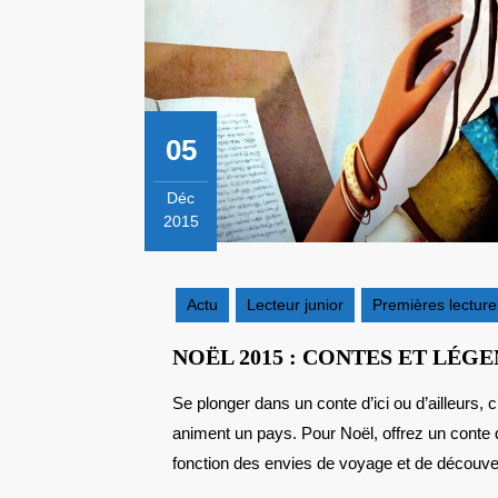
05
Déc
2015
5
décembre
2015
Actu
Lecteur junior
Premières lecture
NOËL 2015 : CONTES ET LÉG
Se plonger dans un conte d’ici ou d’ailleurs, c’est s’immerger dans la culture et les légendes qui
animent un pays. Pour Noël, offrez un conte
fonction des envies de voyage et de découvert