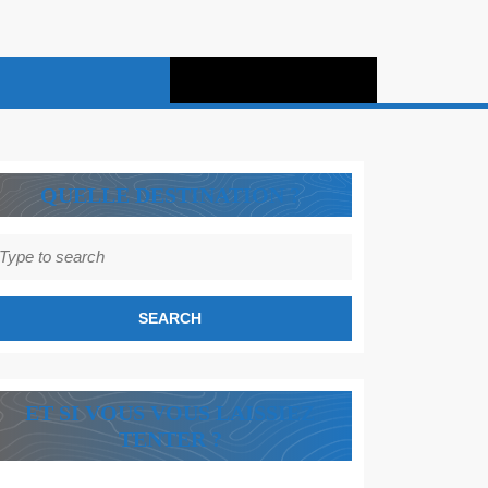
QUELLE DESTINATION ?
earch
r:
ET SI VOUS VOUS LAISSIEZ
TENTER ?