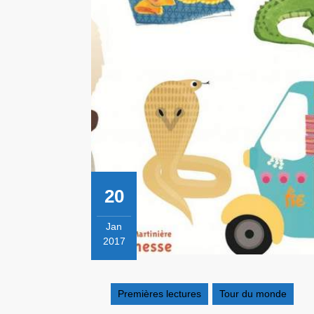
20
Jan
2017
20
janvier
2017
Premières lectures
Tour du monde