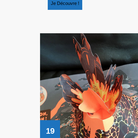
Je
Je Découvre !
Découvre
!
19