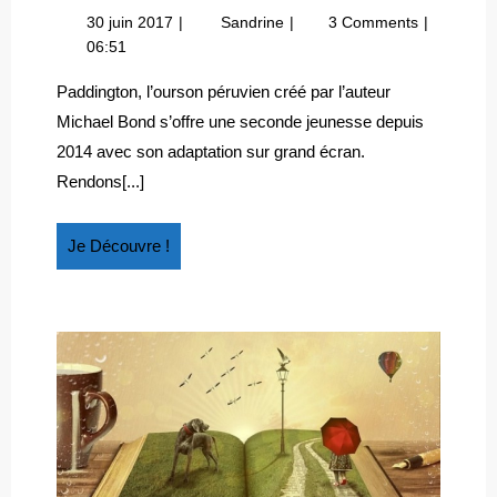
UNE
30
Paddington,
30 juin 2017
Sandrine
3 Comments
SUCCESS
juin
une
06:51
STORY
2017
success
LONDONIENNE
story
Paddington, l’ourson péruvien créé par l’auteur
londonienne
Michael Bond s’offre une seconde jeunesse depuis
2014 avec son adaptation sur grand écran.
Rendons[...]
Je
Je Découvre !
Découvre
!