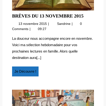
BRÈVES
BRÈVES DU 13 NOVEMBRE 2015
DU
13
Brèves
13 novembre 2015
Sandrine
0
13
novembre
du
Comments
09:27
NOVEMB
2015
13
2015
novembre
La douceur nous accompagne encore en novembre.
2015
Voici ma sélection hebdomadaire pour vos
prochaines lectures en famille. Alors quelle
destination aura[...]
Je
Je Découvre !
Découvre
!