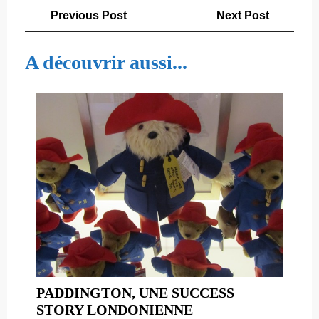
Navigation
Previous
Next
Previous Post
Next Post
de
Post
Post
l’article
A découvrir aussi...
PADDINGTON, UNE SUCCESS
PADDINGTON,
STORY LONDONIENNE