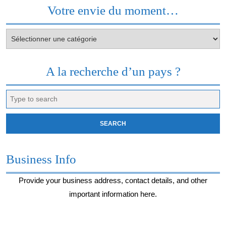
Votre envie du moment…
Votre
envie
du
moment…
A la recherche d’un pays ?
Search
for:
Business Info
Provide your business address, contact details, and other
important information here.