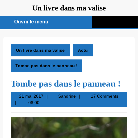
Aller
Un livre dans ma valise
au
contenu
Ouvrir le menu
Ouvrir
le
menu
Un livre dans ma valise
Actu
Tombe pas dans le panneau !
Tombe pas dans le panneau !
21
Sandrine
21 mai 2017
Sandrine
17 Comments
mai
06:00
2017