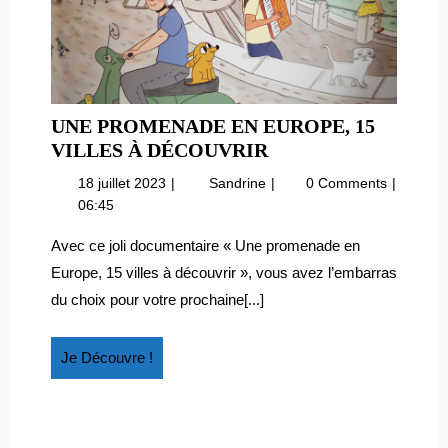
UNE PROMENADE EN EUROPE, 15
UNE
VILLES À DÉCOUVRIR
PROMENADE
18
Une
18 juillet 2023
Sandrine
0 Comments
EN
juillet
promenade
06:45
EUROPE,
2023
en
15
Europe,
Avec ce joli documentaire « Une promenade en
15
VILLES
Europe, 15 villes à découvrir », vous avez l’embarras
villes
À
du choix pour votre prochaine[...]
à
DÉCOUVRIR
découvrir
Je
Je Découvre !
Découvre
!