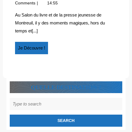
BRÉSILIEN
décembre
conte
Comments
14:55
À
2014
brésilien
MONTREUIL
à
Au Salon du livre et de la presse jeunesse de
Montreuil
Montreuil, il y des moments magiques, hors du
temps et[...]
Je
Je Découvre !
Découvre
!
QUELLE DESTINATION ?
Search
for: