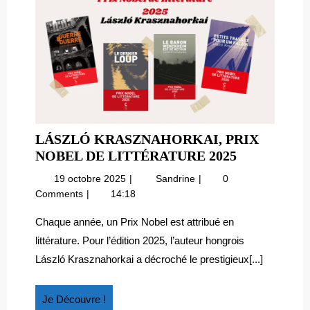
LÁSZLÓ KRASZNAHORKAI, PRIX
LÁSZLÓ
NOBEL DE LITTÉRATURE 2025
KRASZNAH
19
László
19 octobre 2025
Sandrine
0
PRIX
octobre
Krasznahorkai,
Comments
14:18
NOBEL
2025
Prix
DE
Nobel
Chaque année, un Prix Nobel est attribué en
de
LITTÉRAT
littérature. Pour l’édition 2025, l’auteur hongrois
littérature
2025
László Krasznahorkai a décroché le prestigieux[...]
2025
Je
Je Découvre !