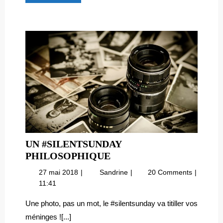
Découvre
!
UN #SILENTSUNDAY
UN
PHILOSOPHIQUE
#SILENTSUNDAY
27
Un
27 mai 2018
Sandrine
20 Comments
PHILOSOPHIQUE
mai
#SilentSunday
11:41
2018
philosophique
Une photo, pas un mot, le #silentsunday va titiller vos
méninges ![...]