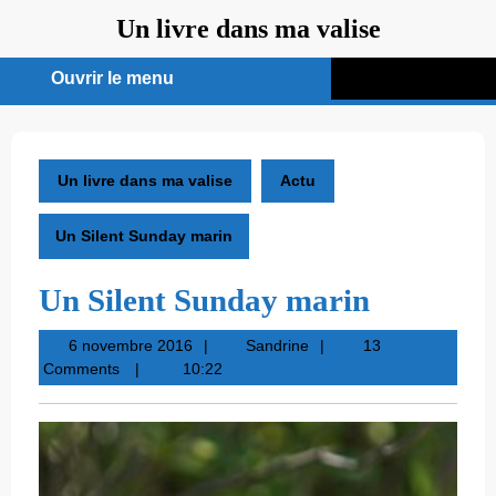
Aller
Un livre dans ma valise
au
contenu
Ouvrir le menu
Ouvrir
le
menu
Un livre dans ma valise
Actu
Un Silent Sunday marin
Un Silent Sunday marin
6
Sandrine
6 novembre 2016
Sandrine
13
novembre
Comments
10:22
2016