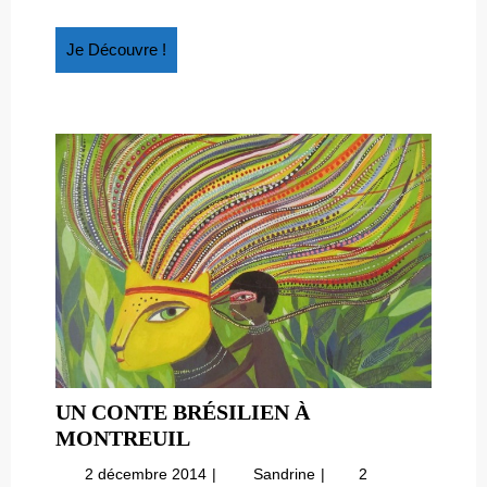
Je
Je Découvre !
Découvre
!
UN CONTE BRÉSILIEN À
UN
MONTREUIL
CONTE
2
Un
2 décembre 2014
Sandrine
2