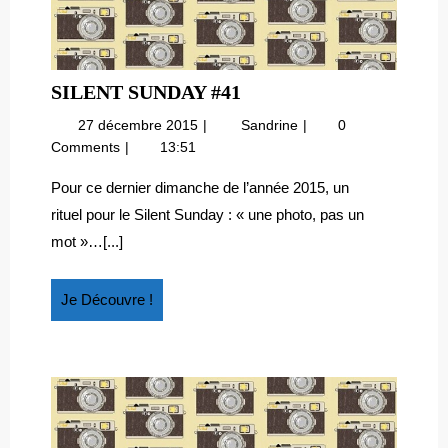
SILENT
SILENT SUNDAY #41
SUNDAY
27
Silent
27 décembre 2015
Sandrine
0
#41
décembre
sunday
Comments
13:51
2015
#41
Pour ce dernier dimanche de l’année 2015, un
rituel pour le Silent Sunday : « une photo, pas un
mot »…[...]
Je
Je Découvre !
Découvre
!