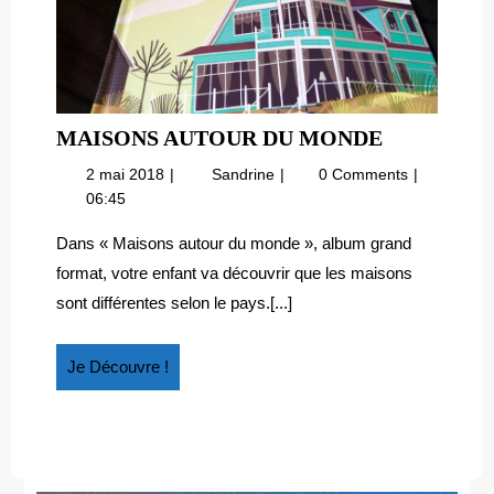
MAISONS
MAISONS AUTOUR DU MONDE
AUTOUR
2
Maisons
2 mai 2018
Sandrine
0 Comments
DU
mai
autour
06:45
MONDE
2018
du
monde
Dans « Maisons autour du monde », album grand
format, votre enfant va découvrir que les maisons
sont différentes selon le pays.[...]
Je
Je Découvre !
Découvre
!