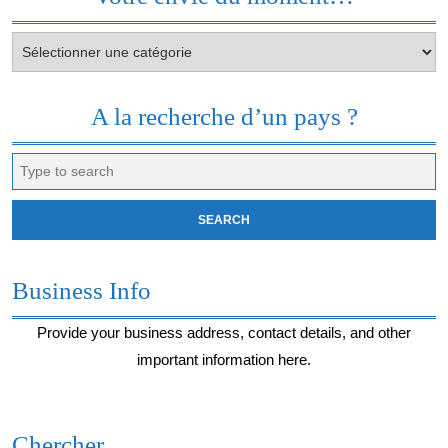
Votre
envie
du
moment…
A la recherche d’un pays ?
Search
for:
Business Info
Provide your business address, contact details, and other
important information here.
Chercher