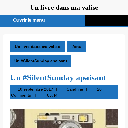
Aller
Un livre dans ma valise
au
contenu
Ouvrir le menu
Ouvrir
le
menu
Un livre dans ma valise
Actu
Un #SilentSunday apaisant
Un #SilentSunday apaisant
10
Sandrine
10 septembre 2017
Sandrine
20
septembre
Comments
05:44
2017