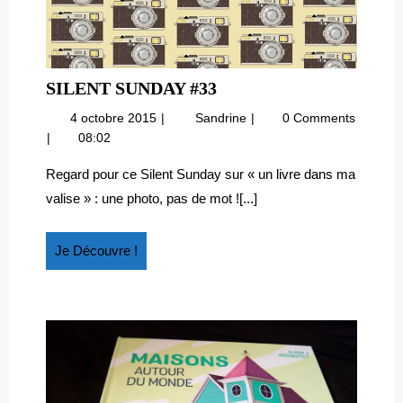
SILENT
SILENT SUNDAY #33
SUNDAY
4
Silent
4 octobre 2015
Sandrine
0 Comments
#33
octobre
sunday
08:02
2015
#33
Regard pour ce Silent Sunday sur « un livre dans ma
valise » : une photo, pas de mot ![...]
Je
Je Découvre !
Découvre
!