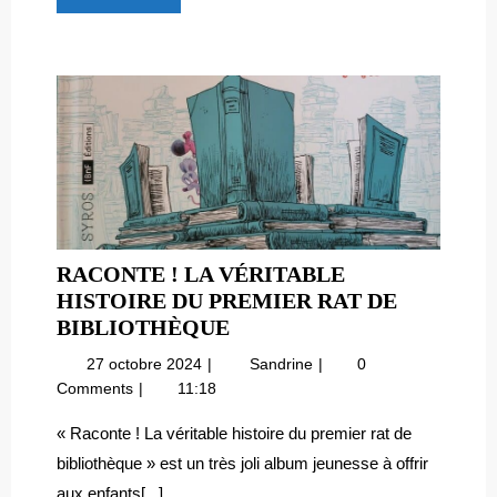
Découvre
!
RACONTE ! LA VÉRITABLE
HISTOIRE DU PREMIER RAT DE
RACONTE
BIBLIOTHÈQUE
!
27
Raconte
27 octobre 2024
Sandrine
0
LA
octobre
!
Comments
11:18
VÉRITABLE
2024
La
HISTOIRE
véritable
« Raconte ! La véritable histoire du premier rat de
histoire
DU
bibliothèque » est un très joli album jeunesse à offrir
du
PREMIER
aux enfants[...]