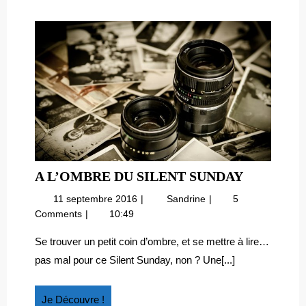
A
A L’OMBRE DU SILENT SUNDAY
L’OMBRE
11
A
11 septembre 2016
Sandrine
5
DU
septembre
l’ombre
Comments
10:49
SILENT
2016
du
SUNDAY
Silent
Se trouver un petit coin d’ombre, et se mettre à lire…
Sunday
pas mal pour ce Silent Sunday, non ? Une[...]
Je
Je Découvre !