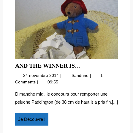
AND
AND THE WINNER IS…
THE
24
And
24 novembre 2014
Sandrine
1
WINNER
novembre
the
Comments
09:55
IS…
2014
winner
is…
Dimanche midi, le concours pour remporter une
peluche Paddington (de 38 cm de haut !) a pris fin.[...]
Je
Je Découvre !
Découvre
!