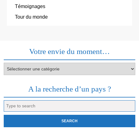
Témoignages
Tour du monde
Votre envie du moment…
Votre
envie
du
moment…
A la recherche d’un pays ?
Search
for: