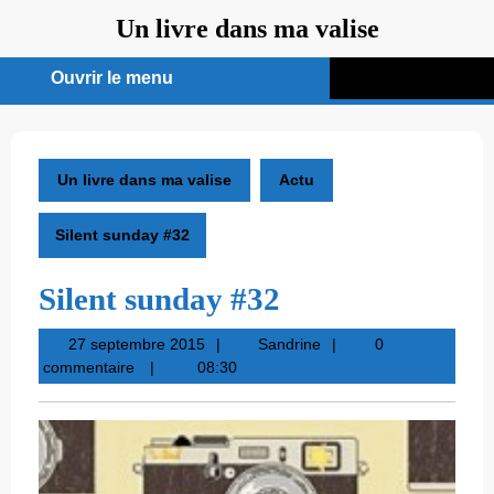
Aller
Un livre dans ma valise
au
contenu
Ouvrir le menu
Ouvrir
le
menu
Un livre dans ma valise
Actu
Silent sunday #32
Silent sunday #32
27
Sandrine
27 septembre 2015
Sandrine
0
septembre
commentaire
08:30
2015