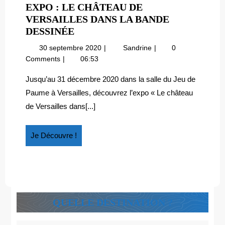
EXPO : LE CHÂTEAU DE
VERSAILLES DANS LA BANDE
EXPO
DESSINÉE
:
30
Expo
30 septembre 2020
Sandrine
0
LE
septembre
:
Comments
06:53
CHÂTEAU
2020
le
DE
château
Jusqu’au 31 décembre 2020 dans la salle du Jeu de
de
VERSAILLES
Paume à Versailles, découvrez l’expo « Le château
Versailles
DANS
de Versailles dans[...]
dans
LA
la
BANDE
Bande
Je
Je Découvre !
DESSINÉE
dessinée
Découvre
!
QUELLE DESTINATION ?