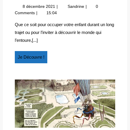
BOX
8
Quelle
8 décembre 2021
Sandrine
0
VOYAGE
décembre
box
Comments
15:04
POUR
2021
Voyage
VOTRE
pour
Que ce soit pour occuper votre enfant durant un long
votre
ENFANT
trajet ou pour l’inviter à découvrir le monde qui
enfant
?
l’entoure,[...]
?
Je
Je Découvre !
Découvre
!