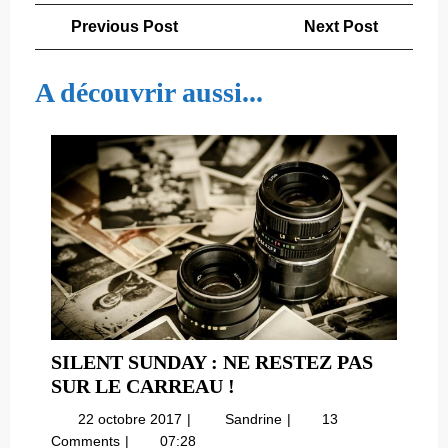
Navigation
Previous
Next
Previous Post
Next Post
de
Post
Post
l’article
A découvrir aussi...
SILENT SUNDAY : NE RESTEZ PAS
SILENT
SUR LE CARREAU !
SUNDAY
22
Silent
22 octobre 2017
Sandrine
13
:
octobre
Sunday
Comments
07:28