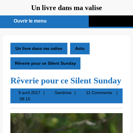
Aller
Un livre dans ma valise
au
contenu
Ouvrir le menu
Ouvrir
le
menu
Un livre dans ma valise
Actu
Rêverie pour ce Silent Sunday
Rêverie pour ce Silent Sunday
9
Sandrine
9 avril 2017
Sandrine
11 Comments
avril
08:15
2017