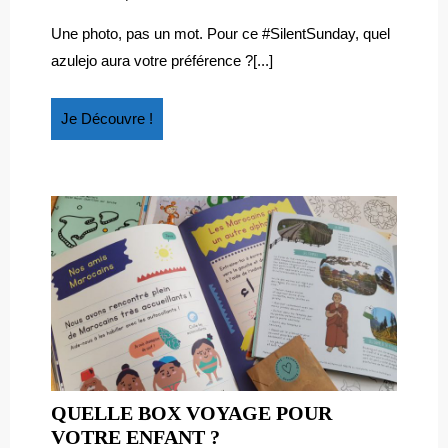
NE
2017
:
RESTEZ
ne
Une photo, pas un mot. Pour ce #SilentSunday, quel
restez
PAS
azulejo aura votre préférence ?[...]
pas
SUR
sur
LE
le
Je
Je Découvre !
CARREAU
carreau
Découvre
!
!
!
QUELLE BOX VOYAGE POUR
QUELLE
VOTRE ENFANT ?