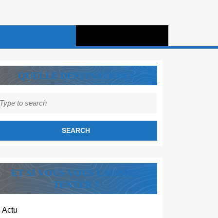
QUELLE DESTINATION ?
earch
r:
ET SI VOUS VOUS LAISSIEZ
TENTER ?
Actu