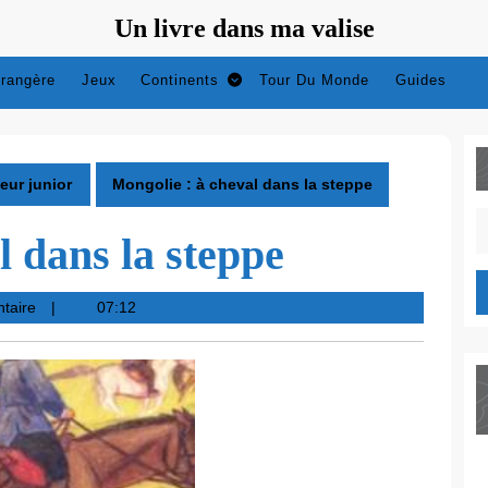
Un livre dans ma valise
trangère
Jeux
Continents
Tour Du Monde
Guides
eur junior
Mongolie : à cheval dans la steppe
S
l dans la steppe
fo
taire
07:12