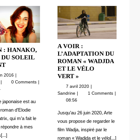
A VOIR :
 : HANAKO,
L’ADAPTATION DU
 DU SOLEIL
ROMAN « WADJDA
JAPON
NT
ET LE VÉLO
:
15
A
uin 2016
VERT »
HANAKO,
juin
Japon
e
0 Comments
VOIR
7
FILLE
7 avril 2020
2016
:
4
:
avril
A
Sandrine
1 Comments
DU
Hanako,
L’ADAPTATION
2020
voir
08:56
fille
SOLEIL
e japonaise est au
DU
:
du
LEVANT
 roman d’Elodie
l’adaptation
ROMAN
Jusqu’au 26 juin 2020, Arte
Soleil
rix, qui m’a fait le
du
« WADJDA
Levant
vous propose de regarder le
roman
e répondre à mes
ET
film Wadja, inspiré par le
« Wadjda
LE
...]
roman « Wadjda et le vélo[...]
et