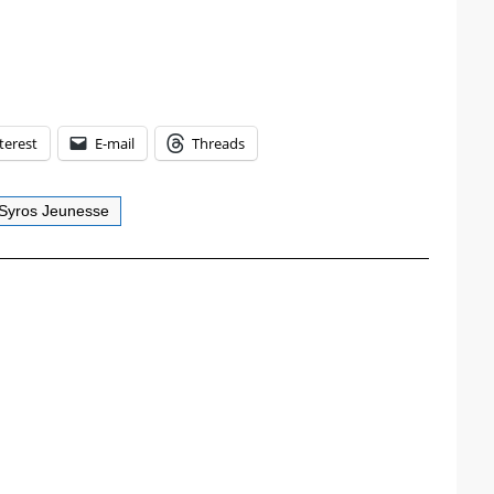
terest
E-mail
Threads
Syros Jeunesse