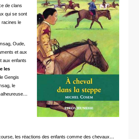
nce de clans
ux qui se sont
 racines le
Tamsag, Oude,
raments et aux
nt aux enfants
e les
 de Gengis
msag, le
 malheureuse…
ngue course, les réactions des enfants comme des chevaux…