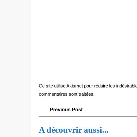
Ce site utilise Akismet pour réduire les indésirabl
commentaires sont traitées
.
Navigation
Previous
Previous Post
Post
de
A découvrir aussi...
l’article