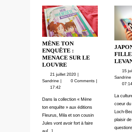
MÈNE TON
JAPON
ENQUÊTE :
FILLE
MENACE SUR LE
LEVA
MÈNE
LOUVRE
TON
15 j
21
21 juillet 2020
Sandrin
ENQUÊTE
juillet
Mène
Sandrine
0 Comments
07:1
:
2020
ton
17:42
MENACE
enquête
La cultur
:
SUR
Dans la collection « Mène
coeur du
menace
LE
ton enquête » aux éditions
sur
Loch-Beat
LOUVRE
Fleurus, Mila et son cousin
le
plaisir d
Jules vont avoir fort à faire
Louvre
questions[
au[...]