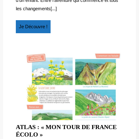
d’un enfant. Entre l’aventure qui commence et tous
les changements[...]
Je
Je Découvre !
Découvre
!
ATLAS : « MON TOUR DE FRANCE
ATLAS
ÉCOLO »