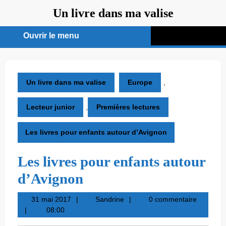
Aller
Un livre dans ma valise
au
contenu
Ouvrir le menu
Ouvrir
le
menu
Un livre dans ma valise
Europe
,
Lecteur junior
,
Premières lectures
Les livres pour enfants autour d’Avignon
Les livres pour enfants autour
d’Avignon
31
Sandrine
31 mai 2017
Sandrine
0 commentaire
mai
08:00
2017