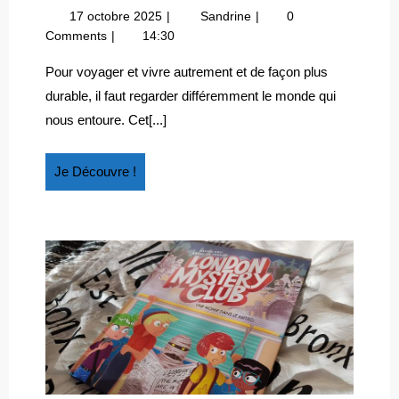
:
17
Atlas
17 octobre 2025
Sandrine
0
« MON
octobre
:
Comments
14:30
TOUR
2025
« Mon
DE
tour
Pour voyager et vivre autrement et de façon plus
de
FRANCE
durable, il faut regarder différemment le monde qui
France
ÉCOLO »
nous entoure. Cet[...]
écolo »
Je
Je Découvre !
Découvre
!