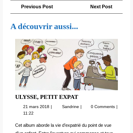
Navigation
Previous
Next
Previous Post
Next Post
de
Post
Post
l’article
A découvrir aussi...
ULYSSE,
ULYSSE, PETIT EXPAT
PETIT
21
Ulysse,
21 mars 2018
Sandrine
0 Comments
EXPAT
mars
petit
11:22
2018
expat
Cet album aborde la vie d’expatrié du point de vue