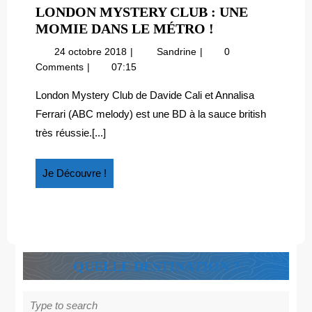
LONDON MYSTERY CLUB : UNE
LONDON
MOMIE DANS LE MÉTRO !
MYSTERY
24
London
24 octobre 2018
Sandrine
0
CLUB
octobre
Mystery
Comments
07:15
:
2018
Club
UNE
:
London Mystery Club de Davide Cali et Annalisa
une
MOMIE
Ferrari (ABC melody) est une BD à la sauce british
momie
DANS
très réussie.[...]
dans
LE
le
MÉTRO
métro
Je
Je Découvre !
!
!
Découvre
!
QUELLE DESTINATION ?
Search