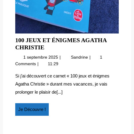
100 JEUX ET ÉNIGMES AGATHA
100
CHRISTIE
JEUX
1
100
1 septembre 2025
Sandrine
1
ET
septembre
jeux
Comments
11:29
ÉNIGMES
2025
et
AGATHA
énigmes
Si j’ai découvert ce carnet « 100 jeux et énigmes
Agatha
CHRISTIE
Agatha Christie » durant mes vacances, je vais
Christie
prolonger le plaisir de[...]
Je
Je Découvre !
Découvre
!