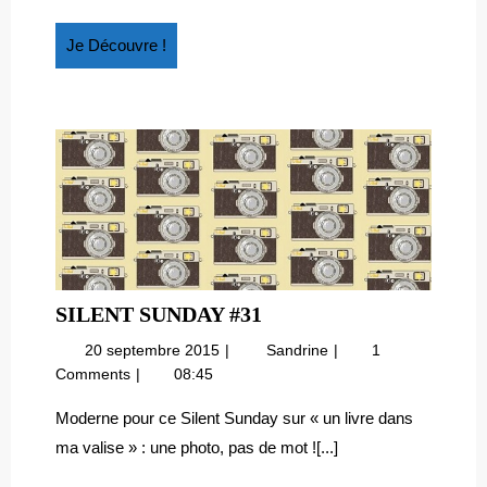
Je
Je Découvre !
Découvre
!
SILENT
SILENT SUNDAY #31
SUNDAY
20
Silent
20 septembre 2015
Sandrine
1
#31
septembre
sunday
Comments
08:45
2015
#31
Moderne pour ce Silent Sunday sur « un livre dans
ma valise » : une photo, pas de mot ![...]