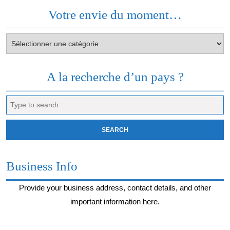
Votre envie du moment…
Votre
envie
du
moment…
A la recherche d’un pays ?
Search
for:
Business Info
Provide your business address, contact details, and other
important information here.