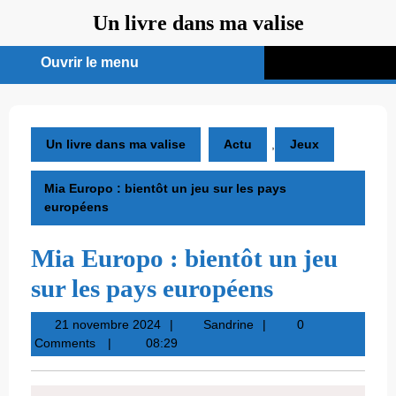
Aller
Un livre dans ma valise
au
contenu
Ouvrir le menu
Ouvrir
le
menu
Un livre dans ma valise
Actu
,
Jeux
Mia Europo : bientôt un jeu sur les pays
européens
Mia Europo : bientôt un jeu
sur les pays européens
21
Sandrine
21 novembre 2024
Sandrine
0
novembre
Comments
08:29
2024