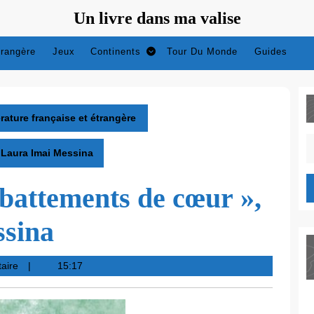
Un livre dans ma valise
trangère
Jeux
Continents
Tour Du Monde
Guides
érature française et étrangère
S
e Laura Imai Messina
fo
s battements de cœur »,
ssina
aire
15:17