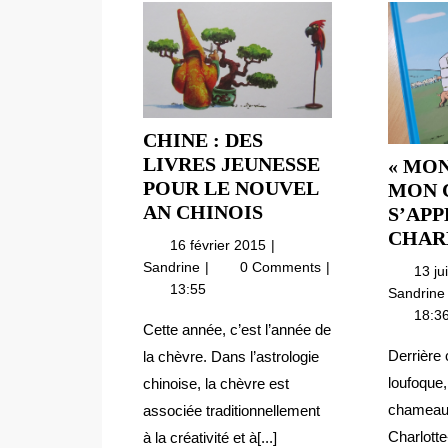
CHINE : DES
LIVRES JEUNESSE
« MON
POUR LE NOUVEL
MON 
CHINE
AN CHINOIS
S’APP
:
CHAR
16
16 février 2015
DES
février
Chine
Sandrine
0 Comments
13 ju
LIVRES
2015
:
13:55
Sandrin
JEUNESSE
des
18:3
livres
POUR
Cette année, c’est l’année de
Jeunesse
LE
Derrière 
la chèvre. Dans l’astrologie
pour
NOUVEL
loufoque
chinoise, la chèvre est
le
AN
chameau 
associée traditionnellement
Nouvel
CHINOIS
an
Charlotte
à la créativité et à[...]