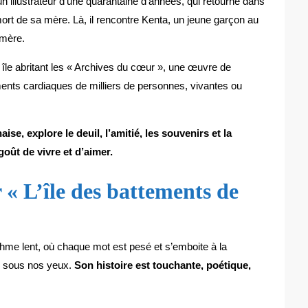
n illustrateur d’une quarantaine d’années, qui retourne dans
rt de sa mère. Là, il rencontre Kenta, un jeune garçon au
 mère.
e île abritant les « Archives du cœur », une œuvre de
ments cardiaques de milliers de personnes, vivantes ou
e, explore le deuil, l’amitié, les souvenirs et la
goût de vivre et d’aimer.
 « L’île des battements de
ythme lent, où chaque mot est pesé et s’emboite à la
me sous nos yeux.
Son histoire est touchante, poétique,