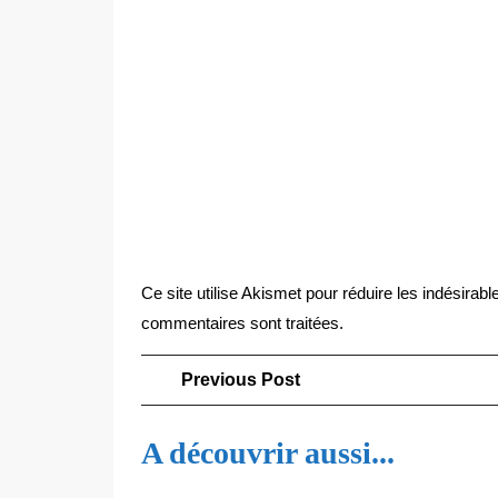
Ce site utilise Akismet pour réduire les indésirabl
commentaires sont traitées
.
Navigation
Previous
Previous Post
Post
de
A découvrir aussi...
l’article