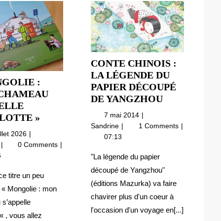
CONTE CHINOIS :
LA LÉGENDE DU
GOLIE :
PAPIER DÉCOUPÉ
CHAMEAU
CONTE
DE YANGZHOU
ELLE
CHINOIS
7
7 mai 2014
« MONGOLIE
LOTTE »
:
mai
Conte
Sandrine
1 Comments
:
LA
13
illet 2026
2014
chinois
07:13
MON
juillet
« Mongolie
LÉGENDE
e
0 Comments
:
CHAMEAU
2026
:
6
La
DU
"La légende du papier
S’APPELLE
mon
légende
PAPIER
découpé de Yangzhou"
chameau
CHARLOTTE »
ce titre un peu
du
DÉCOUPÉ
(éditions Mazurka) va faire
s’appelle
papier
, « Mongolie : mon
DE
Charlotte »
chavirer plus d'un coeur à
découpé
s’appelle
YANGZHOU
de
l'occasion d'un voyage en[...]
« , vous allez
Yangzhou