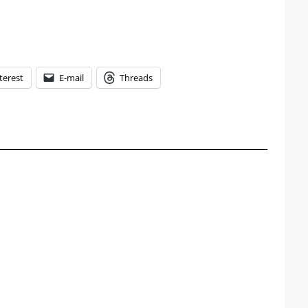
terest
E-mail
Threads