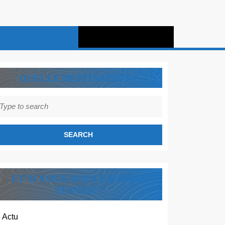
QUELLE DESTINATION ?
earch
r:
ET SI VOUS VOUS LAISSIEZ
TENTER ?
Actu