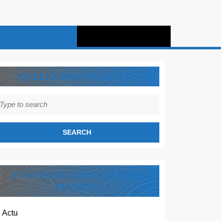
QUELLE DESTINATION ?
earch
r:
ET SI VOUS VOUS LAISSIEZ
TENTER ?
Actu