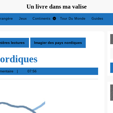
Un livre dans ma valise
trangère
Jeux
Continents
Tour Du Monde
Guides
ières lectures
Imagier des pays nordiques
S
nordiques
fo
mentaire
07:56