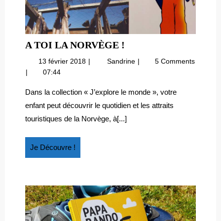
A
A TOI LA NORVÈGE !
TOI
13
A
13 février 2018
Sandrine
5 Comments
LA
février
toi
07:44
NORVÈGE
2018
la
!
Norvège
Dans la collection « J’explore le monde », votre
!
enfant peut découvrir le quotidien et les attraits
touristiques de la Norvège, à[...]
Je
Je Découvre !
Découvre
!