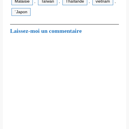
Malaisie
,
Taïwan
,
Thaïlande
,
vietnam
,
¨Japon
Laissez-moi un commentaire