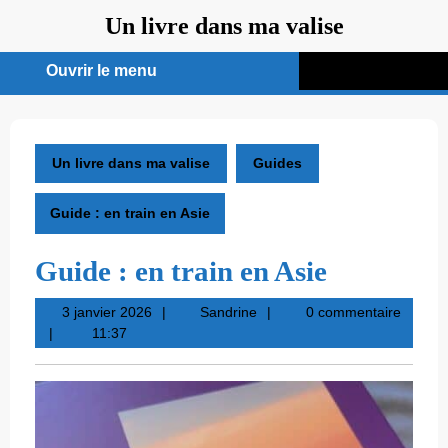
Aller
Un livre dans ma valise
au
contenu
Ouvrir le menu
Ouvrir
le
menu
Un livre dans ma valise
Guides
Guide : en train en Asie
Guide : en train en Asie
3
Sandrine
3 janvier 2026
Sandrine
0 commentaire
janvier
11:37
2026