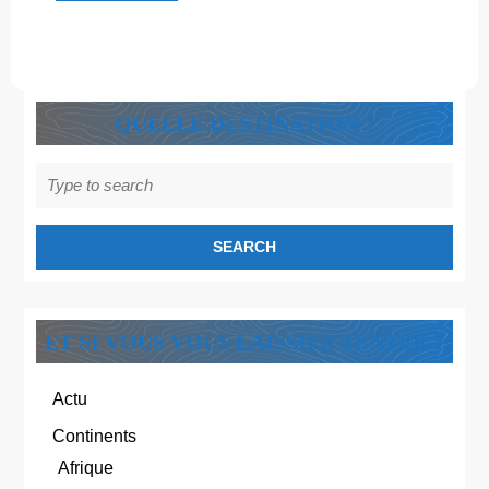
Découvre
!
QUELLE DESTINATION ?
Search
for:
ET SI VOUS VOUS LAISSIEZ TENTER ?
Actu
Continents
Afrique