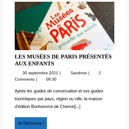
LES MUSÉES DE PARIS PRÉSENTÉS
LES
AUX ENFANTS
MUSÉES
30
Les
30 septembre 2021
Sandrine
2
DE
septembre
musées
Comments
08:30
PARIS
2021
de
PRÉSENTÉS
Paris
Après les guides de conversation et ses guides
présentés
AUX
touristiques par pays, région ou ville, la maison
aux
ENFANTS
d’édition Bonhomme de Chemin[...]
enfants
Je
Je Découvre !