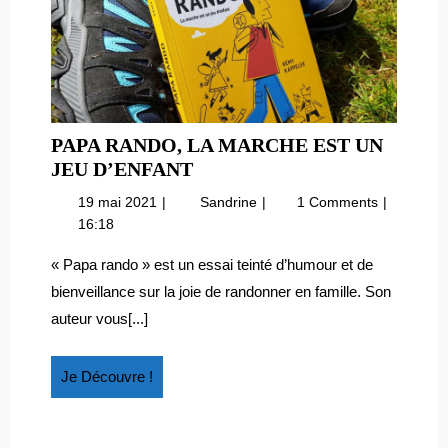
PAPA RANDO, LA MARCHE EST UN
PAPA
JEU D’ENFANT
RANDO,
19
Papa
19 mai 2021
Sandrine
1 Comments
LA
mai
rando,
16:18
MARCHE
2021
la
EST
marche
« Papa rando » est un essai teinté d’humour et de
est
UN
bienveillance sur la joie de randonner en famille. Son
un
JEU
auteur vous[...]
jeu
D’ENFANT
d’enfant
Je
Je Découvre !
Découvre
!