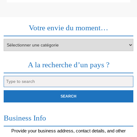
Votre envie du moment…
Votre
envie
du
moment…
A la recherche d’un pays ?
Search
for:
Business Info
Provide your business address, contact details, and other