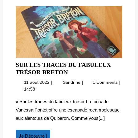
SUR LES TRACES DU FABULEUX
SUR
TRÉSOR BRETON
LES
11
Sur
11 août 2022
Sandrine
1 Comments
TRACES
août
les
14:58
DU
2022
traces
FABULEUX
du
« Sur les traces du fabuleux trésor breton » de
fabuleux
TRÉSOR
Vanessa Pontet offre une escapade rocambolesque
trésor
BRETON
aux alentours de Quiberon. Comme vous[...]
breton
Je
Je Découvre !