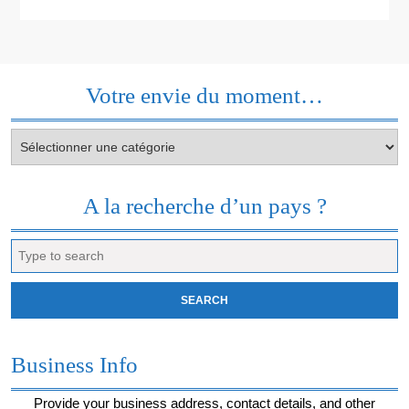
Votre envie du moment…
Votre
envie
du
moment…
A la recherche d’un pays ?
Search
for:
Business Info
Provide your business address, contact details, and other