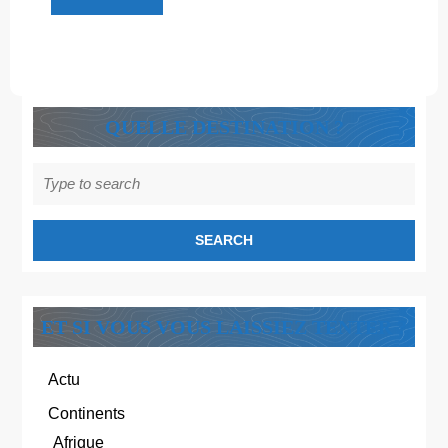
Découvre
!
QUELLE DESTINATION ?
Search
for:
ET SI VOUS VOUS LAISSIEZ TENTER ?
Actu
Continents
Afrique