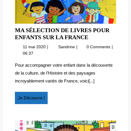
MA SÉLECTION DE LIVRES POUR
MA
ENFANTS SUR LA FRANCE
SÉLECTION
11
Ma
11 mai 2020
Sandrine
0 Comments
DE
mai
sélection
06:37
LIVRES
2020
de
POUR
livres
Pour accompagner votre enfant dans la découverte
pour
ENFANTS
de la culture, de l’Histoire et des paysages
enfants
SUR
incroyablement variés de France, voici[...]
sur
LA
la
FRANCE
France
Je
Je Découvre !
Découvre
!