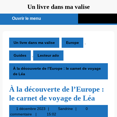
Aller
Un livre dans ma valise
au
contenu
Ouvrir le menu
Ouvrir
le
menu
Un livre dans ma valise
Europe
,
Guides
,
Lecteur ado
À la découverte de l’Europe : le carnet de voyage
de Léa
À la découverte de l’Europe :
le carnet de voyage de Léa
1
Sandrine
1 décembre 2023
Sandrine
0
décembre
commentaire
15:02