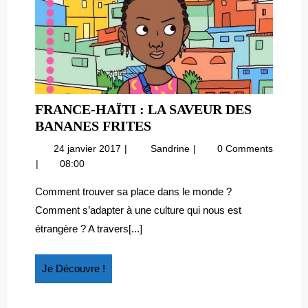
FRANCE-HAÏTI : LA SAVEUR DES
FRANCE-
BANANES FRITES
HAÏTI
24
France-
24 janvier 2017
Sandrine
0 Comments
:
janvier
Haïti
08:00
LA
2017
:
SAVEUR
la
Comment trouver sa place dans le monde ?
saveur
DES
Comment s’adapter à une culture qui nous est
des
BANANES
étrangère ? A travers[...]
bananes
FRITES
frites
Je
Je Découvre !
Découvre
!